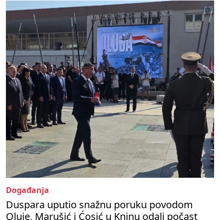
Događanja
Duspara uputio snažnu poruku povodom
Oluje, Marušić i Ćosić u Kninu odali počast