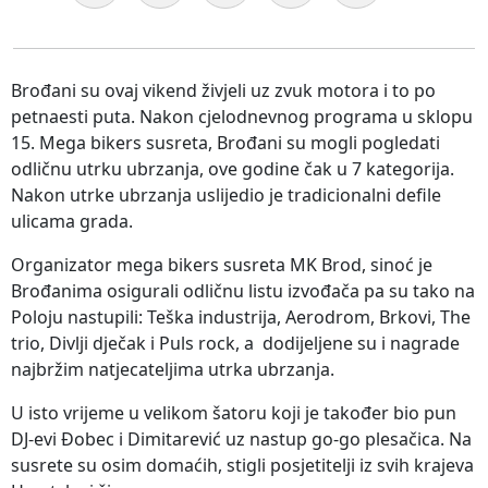
Brođani su ovaj vikend živjeli uz zvuk motora i to po
petnaesti puta. Nakon cjelodnevnog programa u sklopu
15. Mega bikers susreta, Brođani su mogli pogledati
odličnu utrku ubrzanja, ove godine čak u 7 kategorija.
Nakon utrke ubrzanja uslijedio je tradicionalni defile
ulicama grada.
Organizator mega bikers susreta MK Brod, sinoć je
Brođanima osigurali odličnu listu izvođača pa su tako na
Poloju nastupili: Teška industrija, Aerodrom, Brkovi, The
trio, Divlji dječak i Puls rock, a dodijeljene su i nagrade
najbržim natjecateljima utrka ubrzanja.
U isto vrijeme u velikom šatoru koji je također bio pun
DJ-evi Đobec i Dimitarević uz nastup go-go plesačica. Na
susrete su osim domaćih, stigli posjetitelji iz svih krajeva