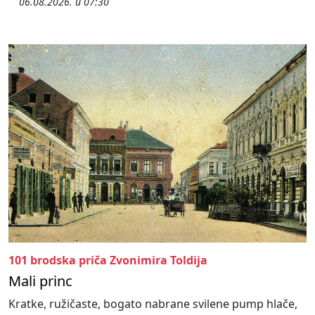
06.08.2026. u 07:30
101 brodska priča Zvonimira Toldija
Mali princ
Kratke, ružičaste, bogato nabrane svilene pump hlače,