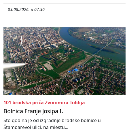
03.08.2026. u 07:30
101 brodska priča Zvonimira Toldija
Bolnica Franje Josipa I.
Sto godina je od izgradnje brodske bolnice u
Štamparevoj ulici, na mjestu...