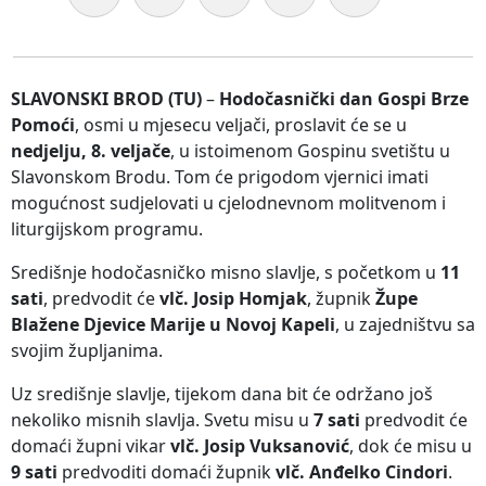
SLAVONSKI BROD (TU)
–
Hodočasnički dan Gospi Brze
Pomoći
, osmi u mjesecu veljači, proslavit će se u
nedjelju, 8. veljače
, u istoimenom Gospinu svetištu u
Slavonskom Brodu. Tom će prigodom vjernici imati
mogućnost sudjelovati u cjelodnevnom molitvenom i
liturgijskom programu.
Središnje hodočasničko misno slavlje, s početkom u
11
sati
, predvodit će
vlč. Josip Homjak
, župnik
Župe
Blažene Djevice Marije u Novoj Kapeli
, u zajedništvu sa
svojim župljanima.
Uz središnje slavlje, tijekom dana bit će održano još
nekoliko misnih slavlja. Svetu misu u
7 sati
predvodit će
domaći župni vikar
vlč. Josip Vuksanović
, dok će misu u
9 sati
predvoditi domaći župnik
vlč. Anđelko Cindori
.