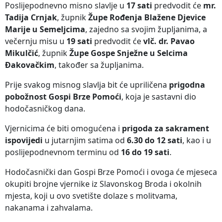
Poslijepodnevno misno slavlje u
17 sati
predvodit će
mr.
Tadija Crnjak
, župnik
Župe Rođenja Blažene Djevice
Marije u Semeljcima
, zajedno sa svojim župljanima, a
večernju misu u
19 sati
predvodit će
vlč. dr. Pavao
Mikulčić
, župnik
Župe Gospe Snježne u Selcima
Đakovačkim
, također sa župljanima.
Prije svakog misnog slavlja bit će upriličena
prigodna
pobožnost Gospi Brze Pomoći
, koja je sastavni dio
hodočasničkog dana.
Vjernicima će biti omogućena i
prigoda za sakrament
ispovijedi
u jutarnjim satima od
6.30 do 12 sati
, kao i u
poslijepodnevnom terminu od
16 do 19 sati
.
Hodočasnički dan Gospi Brze Pomoći i ovoga će mjeseca
okupiti brojne vjernike iz Slavonskog Broda i okolnih
mjesta, koji u ovo svetište dolaze s molitvama,
nakanama i zahvalama.