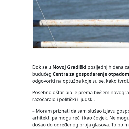
Dok se u
Novoj Gradiški
posljednjih dana z
budućeg
Centra za gospodarenje otpadom
odgovoriti na optužbe koje su se, kako tvrdi,
Posebno oštar bio je prema bivšem novogr
razočaralo i politički i ljudski.
– Moram priznati da sam slušao izjavu gos
arhitekt, pa mogu reći i kao čovjek. Ne mogu 
došao do određenog broja glasova. To po men