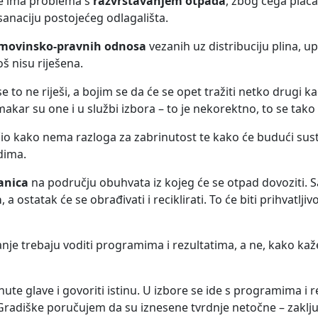
je ima problema s
razvrstavanjem otpada
, zbog čega plać
sanaciju postojećeg odlagališta.
movinsko-pravnih odnosa
vezanih uz distribuciju plina, u
oš nisu riješena.
 to ne riješi, a bojim se da će se opet tražiti netko drugi ka
akar su one i u službi izbora – to je nekorektno, to se tako 
o kako nema razloga za zabrinutost te kako će budući sus
dima.
anica
na području obuhvata iz kojeg će se otpad dovoziti. 
a
, a ostatak će se obrađivati i reciklirati. To će biti prihvatljiv
nje trebaju voditi programima i rezultatima, a ne, kako kaže
nute glave i govoriti istinu. U izbore se ide s programima i r
radiške poručujem da su iznesene tvrdnje netočne – zaklju