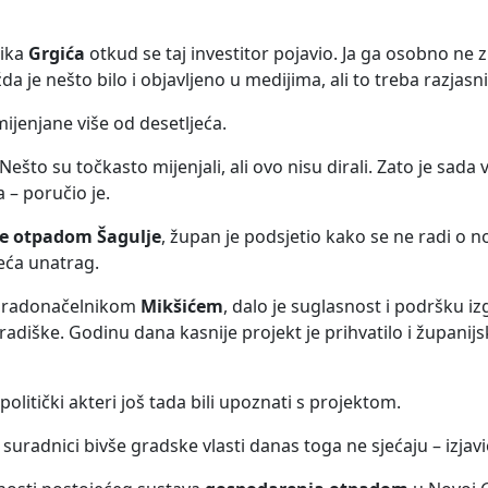
nika
Grgića
otkud se taj investitor pojavio. Ja ga osobno ne 
a je nešto bilo i objavljeno u medijima, ali to treba razjasnit
ijenjane više od desetljeća.
 Nešto su točkasto mijenjali, ali ovo nisu dirali. Zato je sada
– poručio je.
je otpadom Šagulje
, župan je podsjetio kako se ne radi o no
jeća unatrag.
s gradonačelnikom
Mikšićem
, dalo je suglasnost i podršku iz
ške. Godinu dana kasnije projekt je prihvatilo i županijs
olitički akteri još tada bili upoznati s projektom.
i suradnici bivše gradske vlasti danas toga ne sjećaju – izjavi