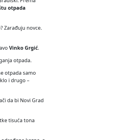
Gradiški. Prema
štu otpada
de? Zarađuju novce.
ravo
Vinko Grgić
.
aganja otpada.
ine otpada samo
aklo i drugo –
nači da bi Novi Grad
tke tisuća tona