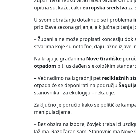
Župan tvrdi i kako Grad Nova Gradiška i dal
upitna su, kaže, čak i
europska sredstva
za 
U svom obraćanju dotaknuo se i problema
i
približava sezona grijanja, a ključna pitanja j
– Županija ne može propisati koncesiju dok se
stvarima koje su netočne, daju lažne izjave, m
Na kraju je građanima
Nove Gradiške
poruči
otpadom
biti usklađen s ekološkim standar
– Već radimo na izgradnji pet
reciklažnih st
otpada će se deponirati na području
Šagulj
stanovnika i za ekologiju – rekao je.
Zaključno je poručio kako se političke kampa
manipulacijama.
– Bez obzira na izbore, čovjek treba ići uzdig
lažima. Razočaran sam. Stanovnicima Nove G