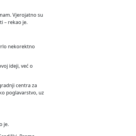
znam. Vjerojatno su
i – rekao je.
 vrlo nekorektno
voj ideji, već o
gradnji centra za
ko poglavarstvo, uz
o je.