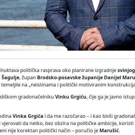
ahuktava politička rasprava oko planirane izgradnje
svinjo
 Šagulje
, župan
Brodsko-posavske županije
Danijel Maru
 temeljile na „neistinama i politički motiviranim konstrukci
adiškom gradonačelniku
Vinku Grgiću
, čije ga je javno istu
podina
Vinka Grgića
i da me razočarao – i kao bivši gradonač
vjerovati da netko, bez obzira na političke ambicije, koristi
i nije korektan politički način – poručio je
Marušić
.