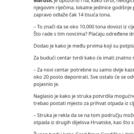
Marušić
je upozorio i na, kako tvrdi, nelogi
njegovim riječima, lokalne jedinice godišnje
zapravo odlaže čak 14 tisuća tona.
– To znači da se oko 10.000 tona dovozi iz ci
Što rade s tim novcima? Plaćaju određene drug
Dodao je kako je među prvima koji su potpis
Za budući centar tvrdi kako će imati znatno
– Za novi centar potrebne su samo dvije kaz
oko 20 posto deponirati. Sve ostalo će se odvaj
pojasnio je.
Naglasio je kako je struka potvrdila mogućnos
trebao postati mjesto za prihvat otpada iz ci
– Struka je rekla da se na tom području mož
otpada iz drugih dijelova Hrvatske, kao što s