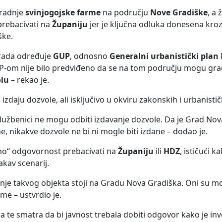
gradnje
svinjogojske farme
na području
Nove Gradiške
, a
rebacivati na
Županiju
jer je ključna odluka donesena kro
ške.
grada određuje
GUP
, odnosno
Generalni urbanistički plan
om nije bilo predviđeno da se na tom području mogu gradit
olu
– rekao je.
zdaju dozvole, ali isključivo u okviru zakonskih i urbanisti
 službenici ne mogu odbiti izdavanje dozvole. Da je Grad No
 nikakve dozvole ne bi ni mogle biti izdane – dodao je.
o“ odgovornost prebacivati na
Županiju
ili
HDZ
, ističući 
vakav scenarij.
je takvog objekta stoji na Gradu Nova Gradiška. Oni su mog
me – ustvrdio je.
a te smatra da bi javnost trebala dobiti odgovor kako je in