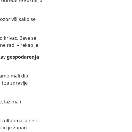
a određene kazne, a
pozorivši kako se
o krivac. Bave se
ne radi – rekao je.
tav
gospodarenja
Samo mali dio
o i za zdravlje
, lažima i
ezultatima, a ne s
čio je župan