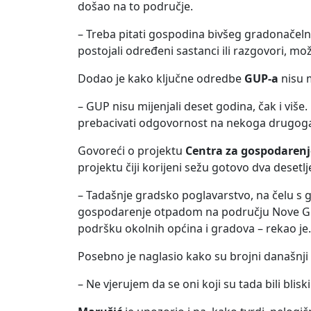
došao na to područje.
– Treba pitati gospodina bivšeg gradonačel
postojali određeni sastanci ili razgovori, možd
Dodao je kako ključne odredbe
GUP-a
nisu m
– GUP nisu mijenjali deset godina, čak i više.
prebacivati odgovornost na nekoga drugoga 
Govoreći o projektu
Centra za gospodaren
projektu čiji korijeni sežu gotovo dva desetl
– Tadašnje gradsko poglavarstvo, na čelu 
gospodarenje otpadom na području Nove Gradi
podršku okolnih općina i gradova – rekao je.
Posebno je naglasio kako su brojni današnji p
– Ne vjerujem da se oni koji su tada bili blisk