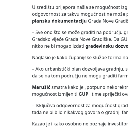
U središtu prijepora našla se mogućnost iz
odgovornost za takvu mogućnost ne može p
plansku dokumentaciju
Grada Nove Gradi
– Sve ono što se može graditi na području 
Gradsko vijeće Grada Nove Gradiške. Da GUP-
nitko ne bi mogao izdati
građevinsku dozv
Naglasio je kako županijske službe formalno i
– Ako urbanistički plan dozvoljava gradnju,
da se na tom području ne mogu graditi farme,
Marušić
smatra kako je „potpuno nekorektn
mogućnost izmijeniti
GUP
i time spriječiti o
– Isključiva odgovornost za mogućnost gradn
tada ne bi bilo nikakvog govora o gradnji far
Kazao je i kako osobno ne poznaje investitor