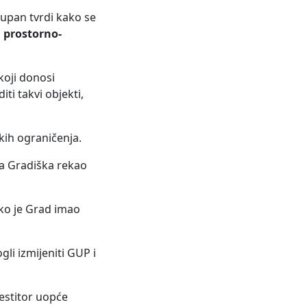
 župan tvrdi kako se
z
prostorno-
koji donosi
i takvi objekti,
čkih ograničenja.
va Gradiška rekao
kako je Grad imao
li izmijeniti GUP i
vestitor uopće