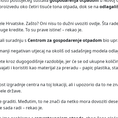
čnosti postojećeg sustava
gospodarenja otpadom
u Novoj 
 proizvedu oko četiri tisuće tona otpada, dok se na
odlagali
jele Hrvatske. Zašto? Oni nisu to dužni uvoziti ovdje. Šta ra
e kredite. To su prave istine! – rekao je.
ali suradnju s
Centrom za gospodarenje otpadom
bio up
 manji negativan utjecaj na okoliš od sadašnjeg modela odl
ete kroz dugogodišnje razdoblje, jer će se od ukupne količ
ati i koristiti kao materijal za preradu – papir, plastika, st
t izgradnje centra na toj lokaciji, ali i upozorio da to ne z
jele države.
e graditi. Međutim, to ne znači da netko mora dovoziti dese
e sada radi – rekao je.