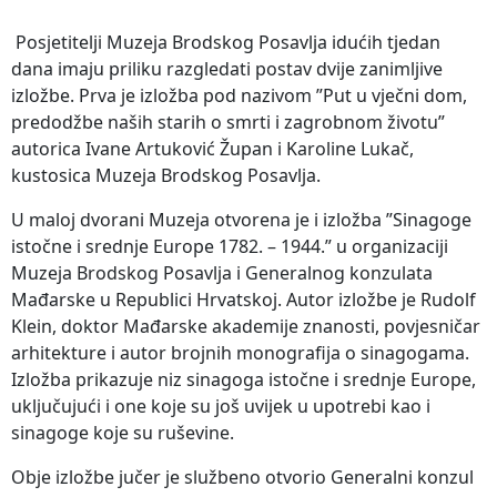
Posjetitelji Muzeja Brodskog Posavlja idućih tjedan
dana imaju priliku razgledati postav dvije zanimljive
izložbe. Prva je izložba pod nazivom ”Put u vječni dom,
predodžbe naših starih o smrti i zagrobnom životu”
autorica Ivane Artuković Župan i Karoline Lukač,
kustosica Muzeja Brodskog Posavlja.
U maloj dvorani Muzeja otvorena je i izložba ”Sinagoge
istočne i srednje Europe 1782. – 1944.” u organizaciji
Muzeja Brodskog Posavlja i Generalnog konzulata
Mađarske u Republici Hrvatskoj. Autor izložbe je Rudolf
Klein, doktor Mađarske akademije znanosti, povjesničar
arhitekture i autor brojnih monografija o sinagogama.
Izložba prikazuje niz sinagoga istočne i srednje Europe,
uključujući i one koje su još uvijek u upotrebi kao i
sinagoge koje su ruševine.
Obje izložbe jučer je službeno otvorio Generalni konzul