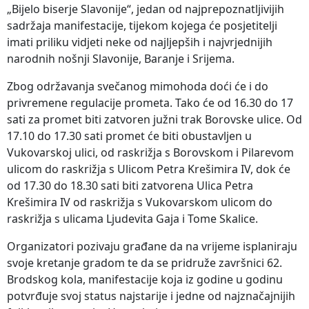
„Bijelo biserje Slavonije“, jedan od najprepoznatljivijih
sadržaja manifestacije, tijekom kojega će posjetitelji
imati priliku vidjeti neke od najljepših i najvrjednijih
narodnih nošnji Slavonije, Baranje i Srijema.
Zbog održavanja svečanog mimohoda doći će i do
privremene regulacije prometa. Tako će od 16.30 do 17
sati za promet biti zatvoren južni trak Borovske ulice. Od
17.10 do 17.30 sati promet će biti obustavljen u
Vukovarskoj ulici, od raskrižja s Borovskom i Pilarevom
ulicom do raskrižja s Ulicom Petra Krešimira IV, dok će
od 17.30 do 18.30 sati biti zatvorena Ulica Petra
Krešimira IV od raskrižja s Vukovarskom ulicom do
raskrižja s ulicama Ljudevita Gaja i Tome Skalice.
Organizatori pozivaju građane da na vrijeme isplaniraju
svoje kretanje gradom te da se pridruže završnici 62.
Brodskog kola, manifestacije koja iz godine u godinu
potvrđuje svoj status najstarije i jedne od najznačajnijih