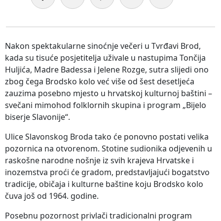
Nakon spektakularne sinoćnje večeri u Tvrđavi Brod,
kada su tisuće posjetitelja uživale u nastupima Tončija
Huljića, Madre Badessa i Jelene Rozge, sutra slijedi ono
zbog čega Brodsko kolo već više od šest desetljeća
zauzima posebno mjesto u hrvatskoj kulturnoj baštini –
svečani mimohod folklornih skupina i program „Bijelo
biserje Slavonije“.
Ulice Slavonskog Broda tako će ponovno postati velika
pozornica na otvorenom. Stotine sudionika odjevenih u
raskošne narodne nošnje iz svih krajeva Hrvatske i
inozemstva proći će gradom, predstavljajući bogatstvo
tradicije, običaja i kulturne baštine koju Brodsko kolo
čuva još od 1964. godine.
Posebnu pozornost privlači tradicionalni program