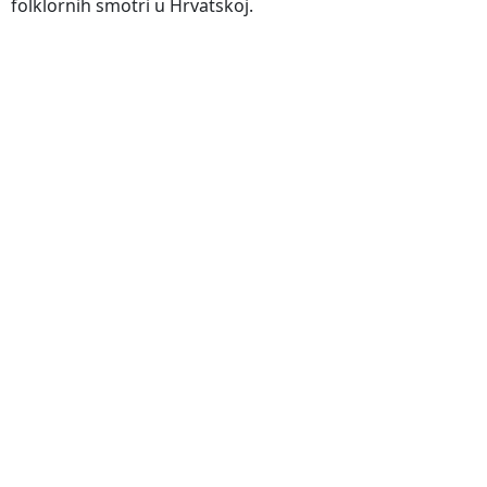
folklornih smotri u Hrvatskoj.