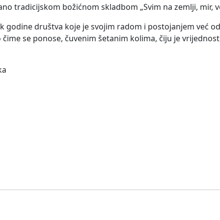
no tradicijskom božićnom skladbom „Svim na zemlji, mir, ve
ak godine društva koje je svojim radom i postojanjem već o
no čime se ponose, čuvenim šetanim kolima, čiju je vrijednos
ka