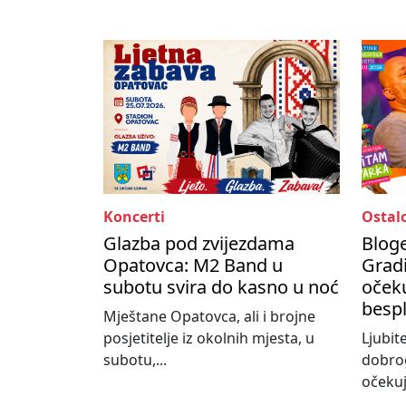
Koncerti
Ostal
Glazba pod zvijezdama
Bloge
Opatovca: M2 Band u
Gradi
subotu svira do kasno u noć
očeku
besp
Mještane Opatovca, ali i brojne
posjetitelje iz okolnih mjesta, u
Ljubit
subotu,...
dobro
očekuj