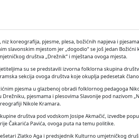
z koreografija, pjesme, plesa, božićnih napjeva i pjesama 
snim slavonskim mjestom jer „dogodio“ se još jedan Božićni 
mjetničkog društva „Drežnik“ i mještana ovoga mjesta.
teljima su se predstavili izvorna folklorna skupina društ
dramska sekcija ovoga društva koje okuplja pedesetak člano
 božićnim pjesma u glazbenoj obradi folklornog pedagoga Nik
a u Drežniku, pjesmama i plesovima Slavonije pod nazivom „N
koreografiji Nikole Kramara.
e skupine društva pod vodskom Josipe Akmačić, izvedbe pop
drije Čakarića Pavića, ovoga puta na temu politike.
Rešetari Zlatko Aga i predsjednik Kulturno umjetničkog druš