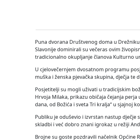
Puna dvorana Društvenog doma u Drežniku, ni
Slavonije dominirali su večeras ovim živopi
tradicionalno okupljanje članova Kulturno u
U cjelovečernjem dvosatnom programu posjeti
muška i ženska pjevačka skupina, dječja te 
Posjetitelji su mogli uživati u tradicijskim
Hrvoja Milaka, prikazu običaja čejanja perj
dana, od Božića i sveta Tri kralja“ u sjajnoj 
Publiku je oduševio i izvrstan nastup dječj
skladbi i već dobro znani igrokaz u režiji An
Brojne su goste pozdravili načelnik Općine 