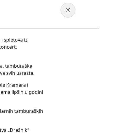
i spletova iz
koncert,
va, tamburaška,
va svih uzrasta.
ole Kramara i
ema lipših u godini
ularnih tamburaških
tva „Drežnik“