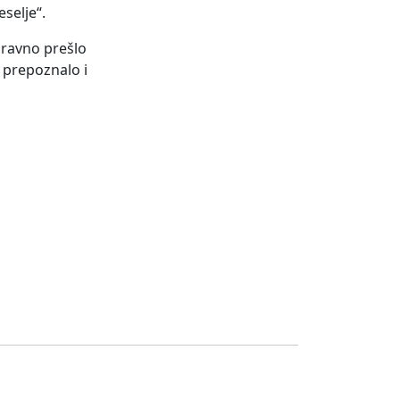
selje“.
dravno prešlo
t prepoznalo i