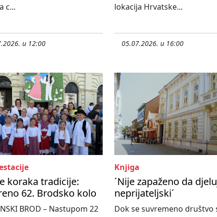
 c...
lokacija Hrvatske...
.2026. u 12:00
05.07.2026. u 16:00
estacije
Knjiga
e koraka tradicije:
´Nije zapaženo da djelu
reno 62. Brodsko kolo
neprijateljski´
NSKI BROD – Nastupom 22
Dok se suvremeno društvo 