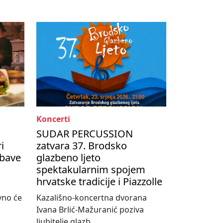
Koncerti
SUDAR PERCUSSION
i
zatvara 37. Brodsko
abave
glazbeno ljeto
spektakularnim spojem
hrvatske tradicije i Piazzolle
vno će
Kazališno-koncertna dvorana
Ivana Brlić-Mažuranić poziva
ljubitelje glazb...