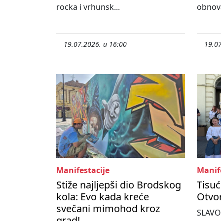
rocka i vrhunsk...
obnova
19.07.2026. u 16:00
19.07
Manifestacije
Manif
Stiže najljepši dio Brodskog
Tisuć
kola: Evo kada kreće
Otvo
svečani mimohod kroz
SLAVO
grad!