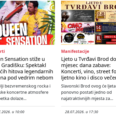
rti
Manifestacije
 Sensation stiže u
Ljeto u Tvrđavi Brod d
 Gradišku: Spektakl
mjesec dana zabave:
ćih hitova legendarnih
Koncerti, vino, street f
na pod vedrim nebom
ljetno kino i disco veče
elji bezvremenskog rocka i
Slavonski Brod ovog će ljeta
ske koncertne atmosfere
ponovno postati jedno od
etka dolaze...
najatraktivnijih mjesta za...
.2026. u 10:00
28.07.2026. u 17:30