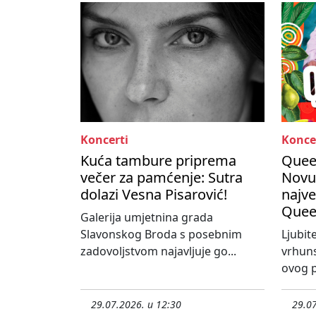
Koncerti
Konce
Kuća tambure priprema
Queen
večer za pamćenje: Sutra
Novu
dolazi Vesna Pisarović!
najve
Quee
Galerija umjetnina grada
Slavonskog Broda s posebnim
Ljubit
zadovoljstvom najavljuje go...
vrhun
ovog p
29.07.2026. u 12:30
29.07