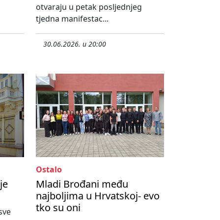
otvaraju u petak posljednjeg
tjedna manifestac...
30.06.2026. u 20:00
Ostalo
je
Mladi Brođani među
najboljima u Hrvatskoj- evo
tko su oni
sve