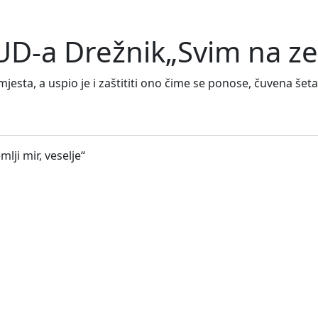
UD-a Drežnik„Svim na zem
sta, a uspio je i zaštititi ono čime se ponose, čuvena šetan