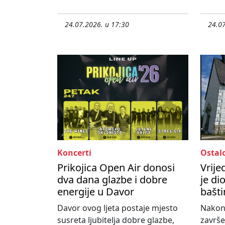
24.07.2026. u 17:30
24.07
Koncerti
Ostal
Prikojica Open Air donosi
Vrije
dva dana glazbe i dobre
je di
energije u Davor
bašti
Davor ovog ljeta postaje mjesto
Nakon
susreta ljubitelja dobre glazbe,
završe