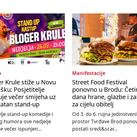
o
Manifestacije
r Krule stiže u Novu
Street Food Festival
šku: Posjetitelje
ponovno u Brodu: Četir
je večer smijeha uz
dana hrane, glazbe i z
latan stand-up
za cijelu obitelj
elje stand-up komedije i
Od 3. do 6. rujna jedinstveni
g humora ove nedjelje
prostor Tvrđave Brod pono
e večer ispunjen...
postati sredi&scar...