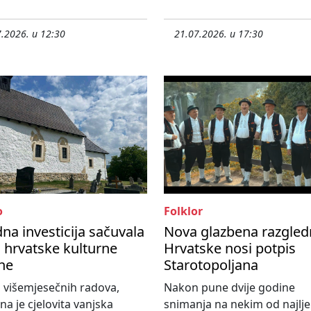
.2026. u 12:30
21.07.2026. u 17:30
o
Folklor
dna investicija sačuvala
Nova glazbena razgled
o hrvatske kulturne
Hrvatske nosi potpis
ne
Starotopoljana
 višemjesečnih radova,
Nakon pune dvije godine
na je cjelovita vanjska
snimanja na nekim od najlje