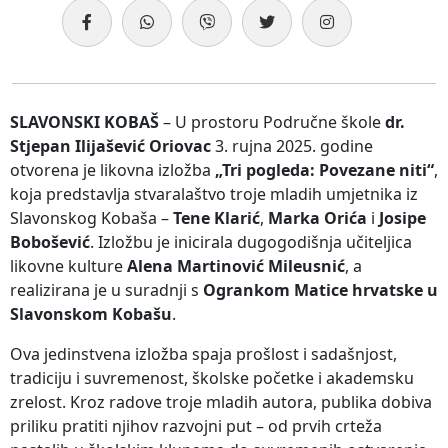
SLAVONSKI KOBAŠ
– U prostoru Područne škole
dr.
Stjepan Ilijašević Oriovac
3. rujna 2025. godine
otvorena je likovna izložba
„Tri pogleda: Povezane niti“
,
koja predstavlja stvaralaštvo troje mladih umjetnika iz
Slavonskog Kobaša –
Tene Klarić
,
Marka Orića
i
Josipe
Bobošević
. Izložbu je inicirala dugogodišnja učiteljica
likovne kulture
Alena Martinović Mileusnić
, a
realizirana je u suradnji s
Ogrankom Matice hrvatske u
Slavonskom Kobašu
.
Ova jedinstvena izložba spaja prošlost i sadašnjost,
tradiciju i suvremenost, školske početke i akademsku
zrelost. Kroz radove troje mladih autora, publika dobiva
priliku pratiti njihov razvojni put – od prvih crteža