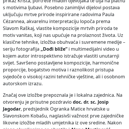
prikaz Krista, portrete mladih djevojaka te ulja na platnu
s motivima ljubavi. Posebno zanimljivi dijelovi postava
uključuju mrtve prirode inspirirane radovima Paula
Cézannea, akvarelnu interpretaciju lopoča prema
Slavom Raškaj, vlastite kompozicije mrtvih priroda te
motiv vanitas, koji nas upućuje na prolaznost života. Uz
klasične tehnike, izložba obuhvaća i suvremene medije –
seriju fotografija
„Dođi bliže“
i multimedijalni video u
kojem autor introspektivno istražuje vlastiti unutarnji
svijet. Savršeno postavljene kompozicije, harmonične
proporcije, bogatstvo motiva i raznolikost pristupa
svjedoče o visokoj razini tehničke vještine, ali i osobnom
autorskom izrazu.
Značaj ove izložbe prepoznala je i lokalna zajednica. Na
otvorenju je prisutne pozdravio
doc. dr. sc. Josip
Jagodar
, predsjednik Ogranka Matice hrvatske u
Slavonskom Kobašu, naglasivši važnost prve zajedničke
likovne izložbe mladih umjetnika iz ove sredine. Nakon