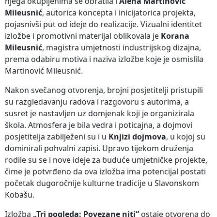
njega okupljenima se obratila i
Alena Martinović
Mileusnić
, autorica koncepta i inicijatorica projekta,
pojasnivši put od ideje do realizacije. Vizualni identitet
izložbe i promotivni materijal oblikovala je
Korana
Mileusnić
, magistra umjetnosti industrijskog dizajna,
prema odabiru motiva i naziva izložbe koje je osmislila
Martinović Mileusnić.
Nakon svečanog otvorenja, brojni posjetitelji pristupili
su razgledavanju radova i razgovoru s autorima, a
susret je nastavljen uz domjenak koji je organizirala
škola. Atmosfera je bila vedra i poticajna, a dojmovi
posjetitelja zabilježeni su i u
Knjizi dojmova
, u kojoj su
dominirali pohvalni zapisi. Upravo tijekom druženja
rodile su se i nove ideje za buduće umjetničke projekte,
čime je potvrđeno da ova izložba ima potencijal postati
početak dugoročnije kulturne tradicije u Slavonskom
Kobašu.
Izložba
„Tri pogleda: Povezane niti“
ostaje otvorena do