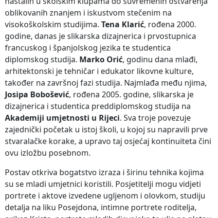
nastalih u školskim klupama do suvremenih ostvarenja
oblikovanih znanjem i iskustvom stečenim na
visokoškolskim studijima.
Tena Klarić
, rođena 2000.
godine, danas je slikarska dizajnerica i prvostupnica
francuskog i španjolskog jezika te studentica
diplomskog studija.
Marko Orić
, godinu dana mlađi,
arhitektonski je tehničar i edukator likovne kulture,
također na završnoj fazi studija. Najmlađa među njima,
Josipa Bobošević
, rođena 2005. godine, slikarska je
dizajnerica i studentica preddiplomskog studija na
Akademiji umjetnosti u Rijeci
. Sva troje povezuje
zajednički početak u istoj školi, u kojoj su napravili prve
stvaralačke korake, a upravo taj osjećaj kontinuiteta čini
ovu izložbu posebnom.
Postav otkriva bogatstvo izraza i širinu tehnika kojima
su se mladi umjetnici koristili. Posjetitelji mogu vidjeti
portrete i aktove izvedene ugljenom i olovkom, studiju
detalja na liku Posejdona, intimne portrete roditelja,