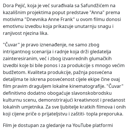
Dora Pejić, koja je već surađivala sa Safundžićem na
kazališnim projektima poput predstave "Anna" prema
motivima "Dnevnika Anne Frank" u ovom filmu donosi
emotivnu izvedbu koja prikazuje unutarnju snagu i
ranjivost njezina lika.
"Čuvar" je pravo iznenađenje, ne samo zbog
intrigantnog scenarija i radnje koja drži gledatelja
zainteresiranim, već i zbog izvanrednih glumačkih
izvedbi koje bi bile ponos i za produkcije s mnogo većim
budžetom. Kvaliteta produkcije, pažnja posvećena
detaljima te iskrena posvećenost cijele ekipe čine ovaj
film pravim draguljem lokalne kinematografije. "Čuvar"
definitivno dodatno obogaćuje slavonskobrodsku
kulturnu scenu, demonstrirajući kreativnost i predanost
lokalnih umjetnika. Za sve ljubitelje kratkih filmova i onih
koji cijene priče o prijateljstvu i zaštiti- topla preporuka.
Film je dostupan za gledanje na YouTube platformi