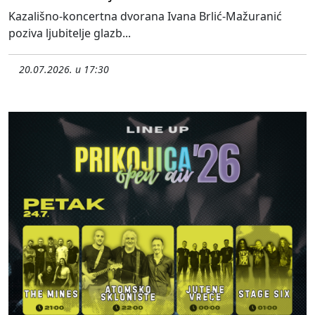
Kazališno-koncertna dvorana Ivana Brlić-Mažuranić
poziva ljubitelje glazb...
20.07.2026. u 17:30