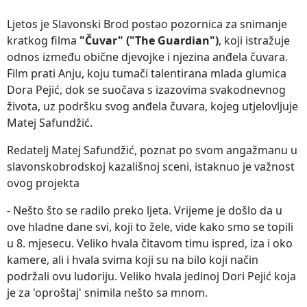
Ljetos je Slavonski Brod postao pozornica za snimanje
kratkog filma
"Čuvar" ("The Guardian")
, koji istražuje
odnos između obične djevojke i njezina anđela čuvara.
Film prati Anju, koju tumači talentirana mlada glumica
Dora Pejić, dok se suočava s izazovima svakodnevnog
života, uz podršku svog anđela čuvara, kojeg utjelovljuje
Matej Safundžić.
Redatelj Matej Safundžić, poznat po svom angažmanu u
slavonskobrodskoj kazališnoj sceni, istaknuo je važnost
ovog projekta
- Nešto što se radilo preko ljeta. Vrijeme je došlo da u
ove hladne dane svi, koji to žele, vide kako smo se topili
u 8. mjesecu. Veliko hvala čitavom timu ispred, iza i oko
kamere, ali i hvala svima koji su na bilo koji način
podržali ovu ludoriju. Veliko hvala jedinoj Dori Pejić koja
je za 'oproštaj' snimila nešto sa mnom.