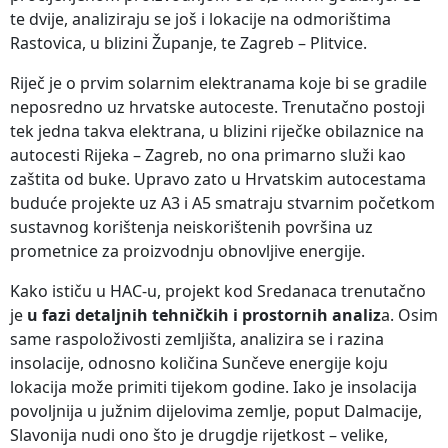
te dvije, analiziraju se još i lokacije na odmorištima
Rastovica, u blizini Županje, te Zagreb – Plitvice.
Riječ je o prvim solarnim elektranama koje bi se gradile
neposredno uz hrvatske autoceste. Trenutačno postoji
tek jedna takva elektrana, u blizini riječke obilaznice na
autocesti Rijeka – Zagreb, no ona primarno služi kao
zaštita od buke. Upravo zato u Hrvatskim autocestama
buduće projekte uz A3 i A5 smatraju stvarnim početkom
sustavnog korištenja neiskorištenih površina uz
prometnice za proizvodnju obnovljive energije.
Kako ističu u HAC-u, projekt kod Sredanaca trenutačno
je
u fazi detaljnih tehničkih i prostornih analiz
a. Osim
same raspoloživosti zemljišta, analizira se i razina
insolacije, odnosno količina Sunčeve energije koju
lokacija može primiti tijekom godine. Iako je insolacija
povoljnija u južnim dijelovima zemlje, poput Dalmacije,
Slavonija nudi ono što je drugdje rijetkost – velike,