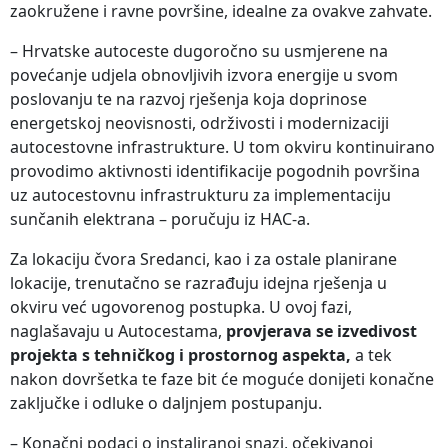
zaokružene i ravne površine, idealne za ovakve zahvate.
– Hrvatske autoceste dugoročno su usmjerene na
povećanje udjela obnovljivih izvora energije u svom
poslovanju te na razvoj rješenja koja doprinose
energetskoj neovisnosti, održivosti i modernizaciji
autocestovne infrastrukture. U tom okviru kontinuirano
provodimo aktivnosti identifikacije pogodnih površina
uz autocestovnu infrastrukturu za implementaciju
sunčanih elektrana – poručuju iz HAC-a.
Za lokaciju čvora Sredanci, kao i za ostale planirane
lokacije, trenutačno se razrađuju idejna rješenja u
okviru već ugovorenog postupka. U ovoj fazi,
naglašavaju u Autocestama,
provjerava se izvedivost
projekta s tehničkog i prostornog aspekta,
a tek
nakon dovršetka te faze bit će moguće donijeti konačne
zaključke i odluke o daljnjem postupanju.
– Konačni podaci o instaliranoj snazi, očekivanoj