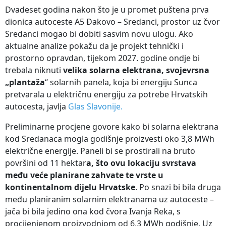
Dvadeset godina nakon što je u promet puštena prva
dionica autoceste A5 Đakovo – Sredanci, prostor uz čvor
Sredanci mogao bi dobiti sasvim novu ulogu. Ako
aktualne analize pokažu da je projekt tehnički i
prostorno opravdan, tijekom 2027. godine ondje bi
trebala niknuti
velika solarna elektrana, svojevrsna
„plantaža
“ solarnih panela, koja bi energiju Sunca
pretvarala u električnu energiju za potrebe Hrvatskih
autocesta, javlja
Glas Slavonije.
Preliminarne procjene govore kako bi solarna elektrana
kod Sredanaca mogla godišnje proizvesti oko 3,8 MWh
električne energije. Paneli bi se prostirali na bruto
površini od 11 hektar
a, što ovu lokaciju svrstava
među veće planirane zahvate te vrste u
kontinentalnom dijelu Hrvatske
. Po snazi bi bila druga
među planiranim solarnim elektranama uz autoceste –
jača bi bila jedino ona kod čvora Ivanja Reka, s
procijenjenom proizvodnjom od 6,3 MWh godišnje. Uz