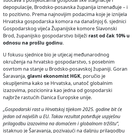
suočava s posljedicama gospodarske stagnacije i
depopulacije, Brodsko-posavska županija iznenađuje – i
to pozitivno. Prema najnovijim podacima koje je iznijela
Hrvatska gospodarska komora na današnjoj 6. sjednici
Gospodarskog vijeća Županijske komore Slavonski
Brod, županijsko gospodarstvo bilježi
rast od čak 10% u
odnosu na prošlu godinu
.
U fokusu sjednice bio je utjecaj međunarodnog
okruženja na hrvatsko gospodarstvo, s posebnim
osvrtom na stanje u Brodsko-posavskoj županiji. Goran
Šaravanja,
glavni ekonomist HGK
, poručio je
okupljenima kako se Hrvatska, unatoč globalnim
izazovima, pozicionira kao jedna od gospodarski
najbrže rastućih članica Europske unije.
„Gospodarski rast u Hrvatskoj tijekom 2025. godine bit će
jedan od najviših u EU. Takav rezultat potvrđuje uspješnu
prilagodbu izazovima na domaćem i globalnom tržištu“,
istaknuo je Šaravanja, pozivajući na daljnju prilagodbu