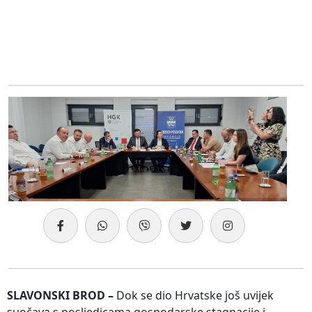
SLAVONSKI BROD –
Dok se dio Hrvatske još uvijek