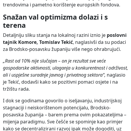
trendovima i pametno korištenje europskih fondova.
Snažan val optimizma dolazi i s
terena
Detaljniju sliku stanja na lokalnoj razini iznio je
poslovni
tajnik Komore, Tomislav Tekić
, naglasivši da su podaci
za Brodsko-posavsku županiju više nego ohrabrujući.
„Rast od 10% nije slučajan – on je rezultat sve veće
gospodarske aktivnosti, ulaganja u konkurentnost i održivost,
ali i uspješne suradnje javnog i privatnog sektora“,
naglasio
je Tekić, dodavši kako se pozitivni pomaci osjete i na
tržištu rada.
I dok se godinama govorilo o iseljavanju, industrijskoj
stagnaciji i neiskorištenom potencijalu, Brodsko-
posavska županija – barem prema ovim pokazateljima –
mijenja paradigmu. Sve češće se spominje kao primjer
kako se decentralizirani razvoj ipak može dogoditi, uz