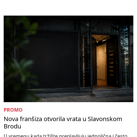
PROMO
Nova franšiza otvorila vrata u Slavonskom
Brodu
U vremenu kada tržište preplavljuju jednolična i često