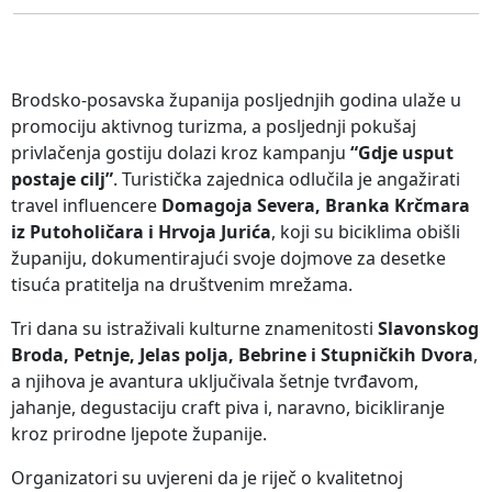
Brodsko-posavska županija posljednjih godina ulaže u
promociju aktivnog turizma, a posljednji pokušaj
privlačenja gostiju dolazi kroz kampanju
“Gdje usput
postaje cilj”
. Turistička zajednica odlučila je angažirati
travel influencere
Domagoja Severa, Branka Krčmara
iz Putoholičara i Hrvoja Jurića
, koji su biciklima obišli
županiju, dokumentirajući svoje dojmove za desetke
tisuća pratitelja na društvenim mrežama.
Tri dana su istraživali kulturne znamenitosti
Slavonskog
Broda, Petnje, Jelas polja, Bebrine i Stupničkih Dvora
,
a njihova je avantura uključivala šetnje tvrđavom,
jahanje, degustaciju craft piva i, naravno, bicikliranje
kroz prirodne ljepote županije.
Organizatori su uvjereni da je riječ o kvalitetnoj