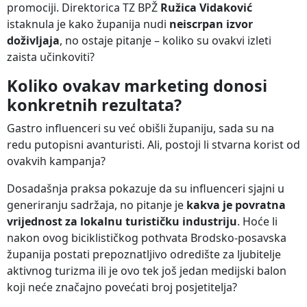
promociji. Direktorica TZ BPŽ
Ružica Vidaković
istaknula je kako županija nudi
neiscrpan izvor
doživljaja
, no ostaje pitanje – koliko su ovakvi izleti
zaista učinkoviti?
Koliko ovakav marketing donosi
konkretnih rezultata?
Gastro influenceri su već obišli županiju, sada su na
redu putopisni avanturisti. Ali, postoji li stvarna korist od
ovakvih kampanja?
Dosadašnja praksa pokazuje da su influenceri sjajni u
generiranju sadržaja, no pitanje je
kakva je povratna
vrijednost za lokalnu turističku industriju
. Hoće li
nakon ovog biciklističkog pothvata Brodsko-posavska
županija postati prepoznatljivo odredište za ljubitelje
aktivnog turizma ili je ovo tek još jedan medijski balon
koji neće značajno povećati broj posjetitelja?