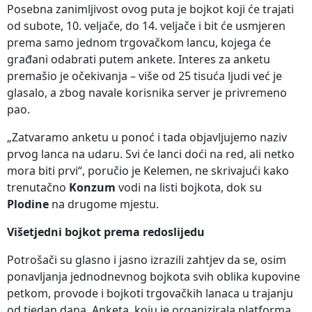
Posebna zanimljivost ovog puta je bojkot koji će trajati
od subote, 10. veljače, do 14. veljače i bit će usmjeren
prema samo jednom trgovačkom lancu, kojega će
građani odabrati putem ankete. Interes za anketu
premašio je očekivanja – više od 25 tisuća ljudi već je
glasalo, a zbog navale korisnika server je privremeno
pao.
„Zatvaramo anketu u ponoć i tada objavljujemo naziv
prvog lanca na udaru. Svi će lanci doći na red, ali netko
mora biti prvi“, poručio je Kelemen, ne skrivajući kako
trenutačno
Konzum
vodi na listi bojkota, dok su
Plodine
na drugome mjestu.
Višetjedni bojkot prema redoslijedu
Potrošači su glasno i jasno izrazili zahtjev da se, osim
ponavljanja jednodnevnog bojkota svih oblika kupovine
petkom, provode i bojkoti trgovačkih lanaca u trajanju
od tjedan dana. Anketa, koju je organizirala platforma