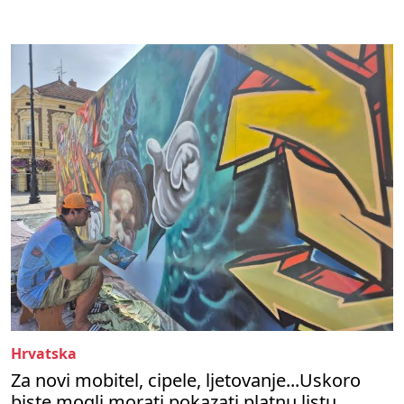
Hrvatska
Za novi mobitel, cipele, ljetovanje...Uskoro
biste mogli morati pokazati platnu listu