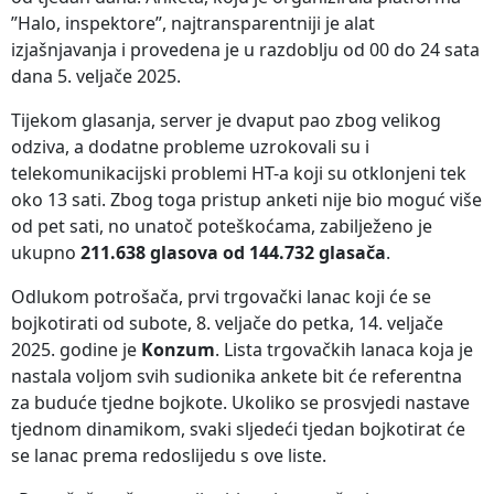
”Halo, inspektore”, najtransparentniji je alat
izjašnjavanja i provedena je u razdoblju od 00 do 24 sata
dana 5. veljače 2025.
Tijekom glasanja, server je dvaput pao zbog velikog
odziva, a dodatne probleme uzrokovali su i
telekomunikacijski problemi HT-a koji su otklonjeni tek
oko 13 sati. Zbog toga pristup anketi nije bio moguć više
od pet sati, no unatoč poteškoćama, zabilježeno je
ukupno
211.638 glasova od 144.732 glasača
.
Odlukom potrošača, prvi trgovački lanac koji će se
bojkotirati od subote, 8. veljače do petka, 14. veljače
2025. godine je
Konzum
. Lista trgovačkih lanaca koja je
nastala voljom svih sudionika ankete bit će referentna
za buduće tjedne bojkote. Ukoliko se prosvjedi nastave
tjednom dinamikom, svaki sljedeći tjedan bojkotirat će
se lanac prema redoslijedu s ove liste.