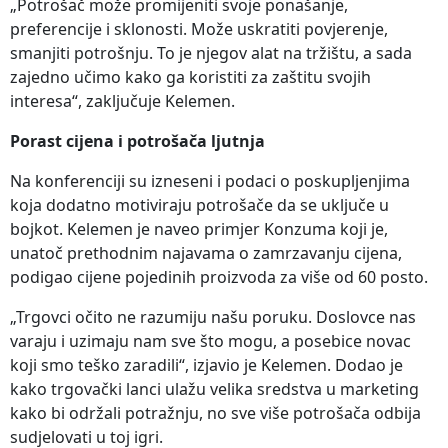
„Potrošač može promijeniti svoje ponašanje,
preferencije i sklonosti. Može uskratiti povjerenje,
smanjiti potrošnju. To je njegov alat na tržištu, a sada
zajedno učimo kako ga koristiti za zaštitu svojih
interesa“, zaključuje Kelemen.
Porast cijena i potrošača ljutnja
Na konferenciji su izneseni i podaci o poskupljenjima
koja dodatno motiviraju potrošače da se uključe u
bojkot. Kelemen je naveo primjer Konzuma koji je,
unatoč prethodnim najavama o zamrzavanju cijena,
podigao cijene pojedinih proizvoda za više od 60 posto.
„Trgovci očito ne razumiju našu poruku. Doslovce nas
varaju i uzimaju nam sve što mogu, a posebice novac
koji smo teško zaradili“, izjavio je Kelemen. Dodao je
kako trgovački lanci ulažu velika sredstva u marketing
kako bi održali potražnju, no sve više potrošača odbija
sudjelovati u toj igri.