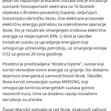
Jedan od najvažnijih prikazanih sustava bila je instalacija
sunčanih fotonaponskih elektrana na 16 školskih
objekata u Brodsko-posavskoj županiji, uključujući
Industrijsko-obrtničku školu. Ove elektrane proizvode
električnu energiju potrebnu za svakodnevne operacije
škole, što je rezultiralo smanjenjem troškova električne
energije za nevjerojatnih 83%. U školi je također
instaliran sustav za upravljanje energijom koji
omogućuje učinkovitiju potrošnju, uz smanjenje emisije
CO2 za gotovo 20 tona godišnje.
Posebno je predstavljena "dizalica topline", sustav koji
koristi obnovljive izvore energije za grijanje, što dodatno
doprinosi energetskoj samoodrživosti škole. Također,
škola koristi simulacijski sustav MEKONG, koji
omogućuje kontrolu energetskih sustava gotovo
neovisnih kuća, čime se dodatno razvija inovativno
okruženje za učenike.
Župan Marušić pohvalio je rad škole, istaknuvši važnost