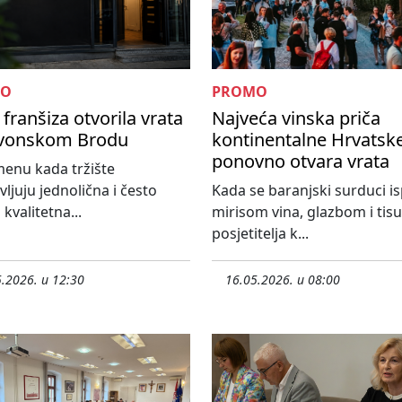
MO
PROMO
franšiza otvorila vrata
Najveća vinska priča
avonskom Brodu
kontinentalne Hrvatsk
ponovno otvara vrata
enu kada tržište
vljuju jednolična i često
Kada se baranjski surduci i
kvalitetna...
mirisom vina, glazbom i ti
posjetitelja k...
.2026. u 12:30
16.05.2026. u 08:00