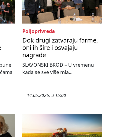
Poljoprivreda
Dok drugi zatvaraju farme,
e
oni ih šire i osvajaju
nagrade
spune
SLAVONSKI BROD – U vremenu
sućama
kada se sve više mla...
14.05.2026. u 15:00