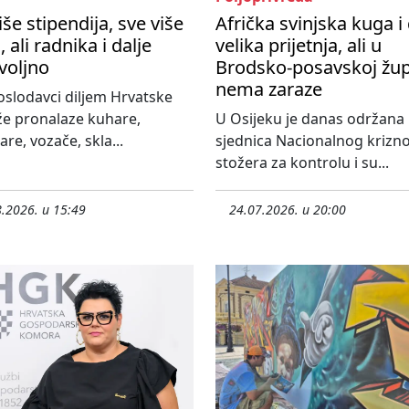
iše stipendija, sve više
Afrička svinjska kuga i 
, ali radnika i dalje
velika prijetnja, ali u
voljno
Brodsko-posavskoj žup
nema zaraze
slodavci diljem Hrvatske
že pronalaze kuhare,
U Osijeku je danas održana
re, vozače, skla...
sjednica Nacionalnog krizn
stožera za kontrolu i su...
.2026. u 15:49
24.07.2026. u 20:00