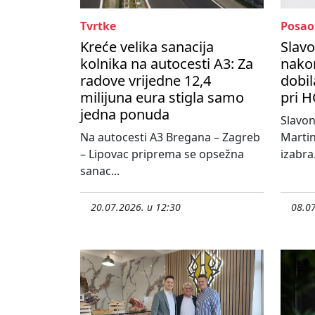
Tvrtke
Posao
Kreće velika sanacija
Slavo
kolnika na autocesti A3: Za
nako
radove vrijedne 12,4
dobil
milijuna eura stigla samo
pri H
jedna ponuda
Slavo
Na autocesti A3 Bregana – Zagreb
Martin
– Lipovac priprema se opsežna
izabra.
sanac...
20.07.2026. u 12:30
08.07