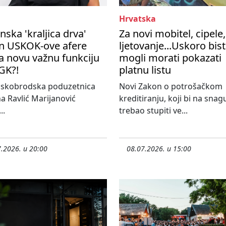
Hrvatska
nska 'kraljica drva'
Za novi mobitel, cipele,
n USKOK-ove afere
ljetovanje...Uskoro bis
a novu važnu funkciju
mogli morati pokazati
GK?!
platnu listu
nskobrodska poduzetnica
Novi Zakon o potrošačkom
a Ravlić Marijanović
kreditiranju, koji bi na snag
..
trebao stupiti ve...
.2026. u 20:00
08.07.2026. u 15:00