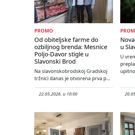
PROMO
PRO
Od obiteljske farme do
Nova 
ozbiljnog brenda: Mesnice
u Sl
Poljo-Davor stigle u
U vrem
Slavonski Brod
prepla
Na slavonskobrodskoj Gradskoj
upitno 
tržnici danas je otvorena prva p...
22.05.2026. u 10:00
20.05