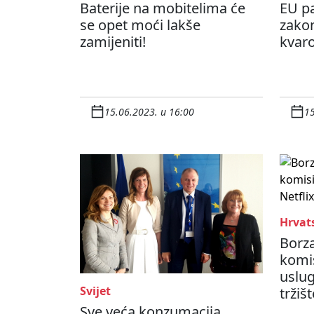
Baterije na mobitelima će
EU p
se opet moći lakše
zakon
zamijeniti!
kvar
15.06.2023. u 16:00
15
Hrvat
Borz
komis
uslug
Svijet
tržišt
Sve veća konzumacija