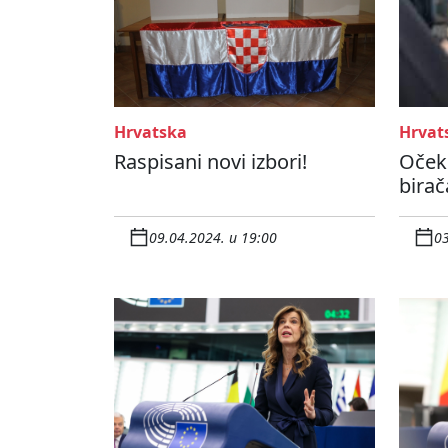
Hrvatska
Hrvat
Raspisani novi izbori!
Oček
birač
09.04.2024. u 19:00
03