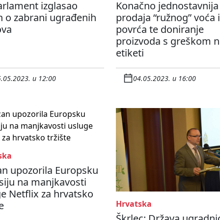
arlament izglasao
Konačno jednostavnija
 o zabrani ugrađenih
prodaja “ružnog” voća i
ova
povrća te doniranje
proizvoda s greškom n
etiketi
.05.2023. u 12:00
04.05.2023. u 16:00
ska
an upozorila Europsku
iju na manjkavosti
e Netflix za hrvatsko
Hrvatska
e
Škrlec: Država ugradn