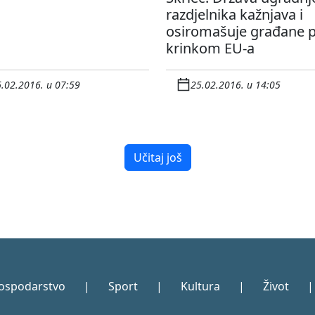
razdjelnika kažnjava i
osiromašuje građane 
krinkom EU-a
.02.2016. u 07:59
25.02.2016. u 14:05
Učitaj još
ospodarstvo
|
Sport
|
Kultura
|
Život
|