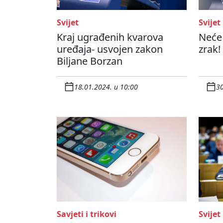
Svijet
Svijet
Kraj ugrađenih kvarova
Neće
uređaja- usvojen zakon
zrak!
Biljane Borzan
18.01.2024. u 10:00
30
Savjeti i trikovi
Svijet