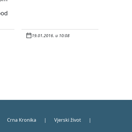
pod
19.01.2016. u 10:08
Crna Kronika
|
Vjerski život
|