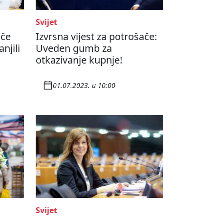
Svijet
ače
Izvrsna vijest za potrošače:
njili
Uveden gumb za
otkazivanje kupnje!
01.07.2023. u 10:00
Svijet