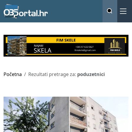
Početna
Rezultati pretrage za:
poduzetnici