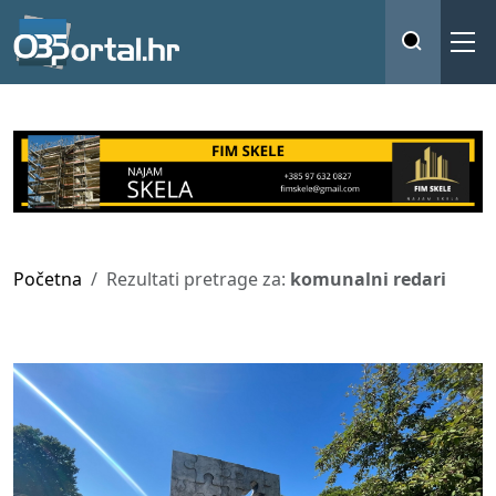
Početna
Rezultati pretrage za:
komunalni redari