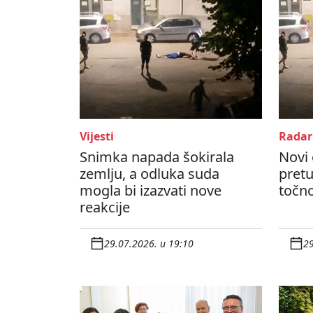
Vijesti
Radar
Snimka napada šokirala
Novi 
zemlju, a odluka suda
pretu
mogla bi izazvati nove
točno
reakcije
29.07.2026. u 19:10
29