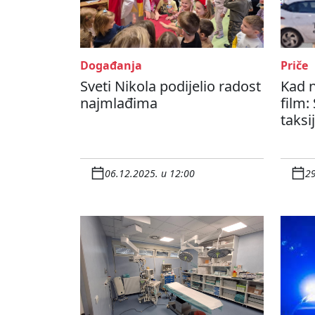
Događanja
Priče
Sveti Nikola podijelio radost
Kad 
najmlađima
film:
taksi
06.12.2025. u 12:00
29