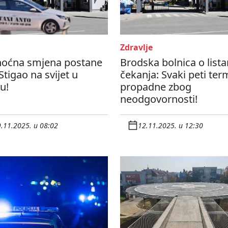
Zdravlje
noćna smjena postane
Brodska bolnica o list
 Stigao na svijet u
čekanja: Svaki peti ter
ju!
propadne zbog
neodgovornosti!
.11.2025. u 08:02
12.11.2025. u 12:30