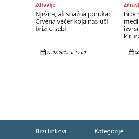
Zdravlje
Zdravl
Nježna, ali snažna poruka:
Brods
Crvena večer koja nas uči
medic
brizi o sebi
izvrs
kirurz
07.02.2025. u 10:00
06
Brzi linkovi
Kategorije