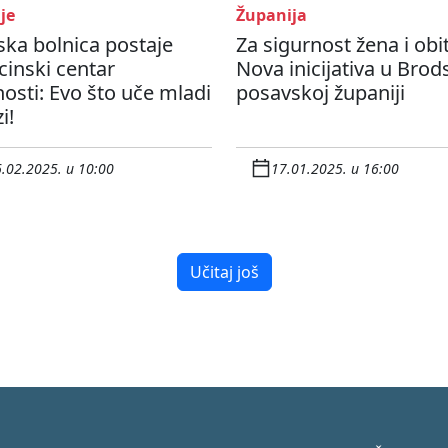
je
Županija
ka bolnica postaje
Za sigurnost žena i obite
inski centar
Nova inicijativa u Brod
nosti: Evo što uče mladi
posavskoj županiji
i!
.02.2025. u 10:00
17.01.2025. u 16:00
Učitaj još