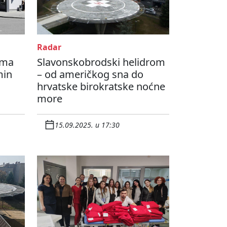
Radar
ama
Slavonskobrodski helidrom
min
– od američkog sna do
hrvatske birokratske noćne
more
15.09.2025. u 17:30