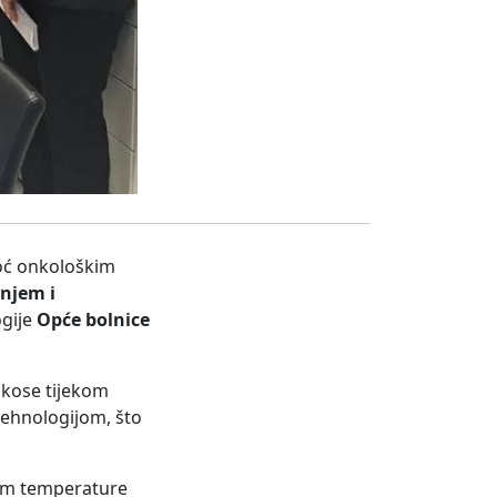
oć onkološkim
njem i
ogije
Opće bolnice
 kose tijekom
ehnologijom, što
jem temperature