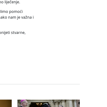
o liječenje.
želimo pomoći
dnako nam je važna i
nijeti stvarne,