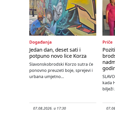
Događanja
Priče
Jedan dan, deset sati i
Pozit
potpuno novo lice Korza
brods
nadma
Slavonskobrodski Korzo sutra će
godi
ponovno preuzeti boje, sprejevi i
urbana umjetno...
SLAVO
kada H
bilježi
07.08.2026. u 17:30
07.08