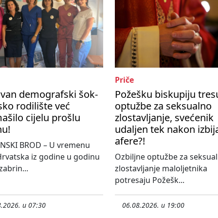
Priče
ivan demografski šok-
Požešku biskupiju tres
ko rodilište već
optužbe za seksualno
šilo cijelu prošlu
zlostavljanje, svećenik
nu!
udaljen tek nakon izbij
afere?!
NSKI BROD – U vremenu
rvatska iz godine u godinu
Ozbiljne optužbe za seksua
 zabrin...
zlostavljanje maloljetnika
potresaju Požešk...
.2026. u 07:30
06.08.2026. u 19:00