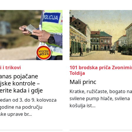
i i trikovi
101 brodska priča Zvonimi
Toldija
anas pojačane
Mali princ
ijske kontrole –
erite kada i gdje
Kratke, ružičaste, bogato n
svilene pump hlače, svilena
 tjedan od 3. do 9. kolovoza
košulja ist...
godine na području
ske uprave br...