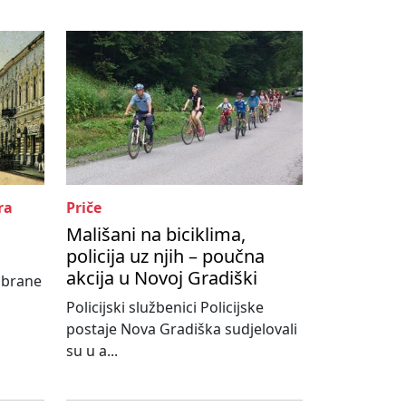
ra
Priče
Mališani na biciklima,
policija uz njih – poučna
akcija u Novoj Gradiški
abrane
Policijski službenici Policijske
postaje Nova Gradiška sudjelovali
su u a...