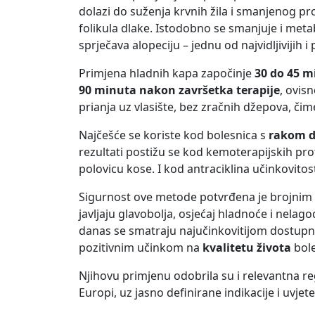
dolazi do suženja krvnih žila i smanjenog pro
folikula dlake. Istodobno se smanjuje i metab
sprječava alopeciju – jednu od najvidljivijih 
Primjena hladnih kapa započinje
30 do 45 m
90 minuta nakon završetka terapije
, ovis
prianja uz vlasište, bez zračnih džepova, či
Najčešće se koriste kod bolesnica s
rakom d
rezultati postižu se kod kemoterapijskih pr
polovicu kose. I kod antraciklina učinkovitost j
Sigurnost ove metode potvrđena je brojnim k
javljaju glavobolja, osjećaj hladnoće i nelag
danas se smatraju najučinkovitijom dostu
pozitivnim učinkom na
kvalitetu života
bole
Njihovu primjenu odobrila su i relevantna reg
Europi, uz jasno definirane indikacije i uvjet