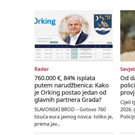
Radar
Savjet
760.000 €, 84% isplata
Od d
putem narudžbenica: Kako
polic
je Orking postao jedan od
provj
glavnih partnera Grada?
Cijeli
SLAVONSKI BROD – Gotovo 760
2026. 
tisuća eura javnog novca- toliko je,
Policij
prema jav...