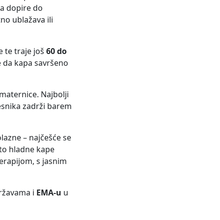
ja dopire do
no ublažava ili
e te traje još
60 do
je da kapa savršeno
 maternice. Najbolji
lesnika zadrži barem
lazne – najčešće se
ato hladne kape
rapijom, s jasnim
ržavama i
EMA-u
u