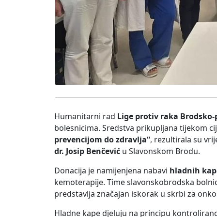
Humanitarni rad
Lige protiv raka Brodsko
bolesnicima. Sredstva prikupljana tijekom ci
prevencijom do zdravlja“
, rezultirala su 
dr. Josip Benčević
u Slavonskom Brodu.
Donacija je namijenjena nabavi
hladnih ka
kemoterapije. Time slavonskobrodska bolnic
predstavlja značajan iskorak u skrbi za onkol
Hladne kape djeluju na principu kontroliran