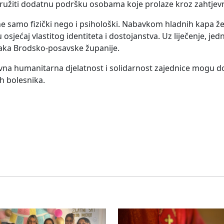
o pružiti dodatnu podršku osobama koje prolaze kroz zahtjevn
a, ne samo fizički nego i psihološki. Nabavkom hladnih kapa 
osjećaj vlastitog identiteta i dostojanstva. Uz liječenje, je
v raka Brodsko-posavske županije.
vna humanitarna djelatnost i solidarnost zajednice mogu do
h bolesnika.