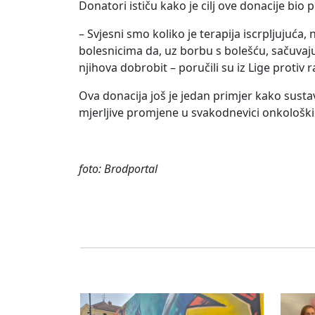
Donatori ističu kako je cilj ove donacije bi
– Svjesni smo koliko je terapija iscrpljujuć
bolesnicima da, uz borbu s bolešću, sačuvaju 
njihova dobrobit – poručili su iz Lige proti
Ova donacija još je jedan primjer kako susta
mjerljive promjene u svakodnevici onkološki
foto: Brodportal