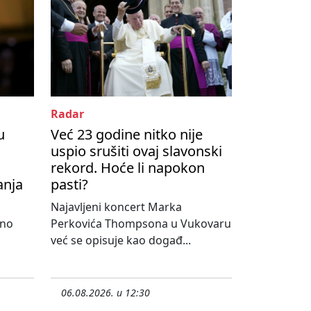
Radar
u
Već 23 godine nitko nije
uspio srušiti ovaj slavonski
rekord. Hoće li napokon
anja
pasti?
Najavljeni koncert Marka
lno
Perkovića Thompsona u Vukovaru
već se opisuje kao događ...
06.08.2026. u 12:30