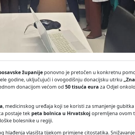
-posavske županije
ponovno je pretočen u konkretnu pom
jele godine, uključujući i ovogodišnju donacijsku utrku
„Zna
vrijednom donacijom većom od
50 tisuća eura
za Odjel onkol
pa
, medicinskog uređaja koji se koristi za smanjenje gubitka
a postaje tek
peta bolnica u Hrvatskoj
opremljena ovom t
oške bolesnike u regiji.
og hlađenja vlasišta tijekom primjene citostatika. Snižavan