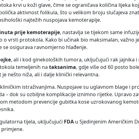
toka krvi u koži glave, čime se ograničava količina lijeka ko
olička aktivnost folikula, što u velikom broju slučajeva znat
i psihološki najtežih nuspojava kemoterapije.
inuta prije kemoterapije
, nastavlja se tijekom same infuzij
no o vrsti protokola. Kako bi učinak bio maksimalan, važno 
me se osigurava ravnomjerno hlađenje.
ojke
, ali i kod ginekoloških tumora, uključujući rak jajnika i
otokola temeljenih na
taksanima
, gdje više od 60 posto bo
e nešto niža, ali i dalje klinički relevantna.
liničkim istraživanjima. Nuspojave su uglavnom blage i pro
oda – dok su ozbiljne komplikacije iznimno rijetke. Upravo z
pnom metodom prevencije gubitka kose uzrokovanog kemote
snika.
ulatorna tijela, uključujući
FDA
u Sjedinjenim Američkim D
e primjene.