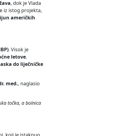
ržava
, dok je Vlada
 iz istog projekta,
lijun američkih
HBP)
. Visok je
ćne letove
.
aska do liječničke
dr. med.
, naglasio
ska točka, a bolnica
, koji je istaknuo