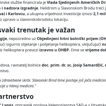
inske službe financirala je
Vlada Sjedinjenih Američkih D
 i nadzora izgradnje
. Helidrom u Slavonskom Brodu treći je
a) i Karlovcu
, a ukupna vrijednost investicije iznosi
2,1 mi
 upravo u slavonskobrodsku lokaciju.
svaki trenutak je važan
gije
, neposredno uz
Objedinjeni hitni bolnički prijem (O
ći sigurno slijetanje i polijetanje helikoptera, uključujući
no
 iz helikoptera prevozi
izravno u OHBP
, čime se
vrijeme dol
adova, ravnatelj bolnice
doc. prim. dr. sc. Josip Samardžić, 
vstvo.
 zdravstvene skrbi. Slavonski Brod time postaje još jača medicin
cije u hitnoj medicini."
rtnerstvo
“ Lyons
, otpravnik poslova Veleposlanstva SAD-a u Hrvatskoj