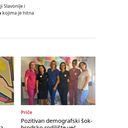
i Slavonije i
a
kojima je hitna
Priče
Pozitivan demografski šok-
za
brodsko rodilište već