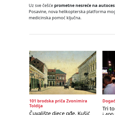
Uz sve češće
prometne nesreće na autoces
Posavine, nova helikopterska platforma mog
medicinska pomoć ključna.
101 brodska priča Zvonimira
Događ
Toldija
Tri t
Čuvalište djece gđe. Kušić
i 400