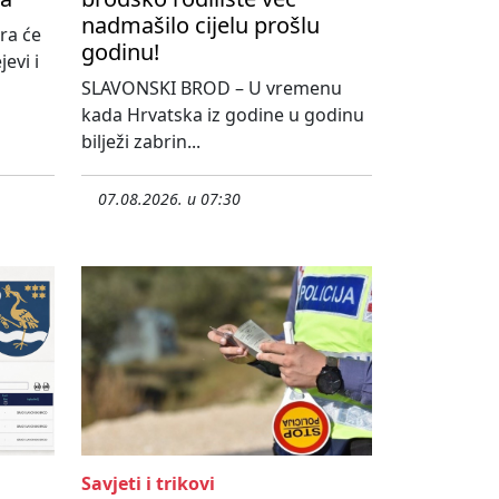
nadmašilo cijelu prošlu
ra će
godinu!
evi i
SLAVONSKI BROD – U vremenu
kada Hrvatska iz godine u godinu
bilježi zabrin...
07.08.2026. u 07:30
Savjeti i trikovi