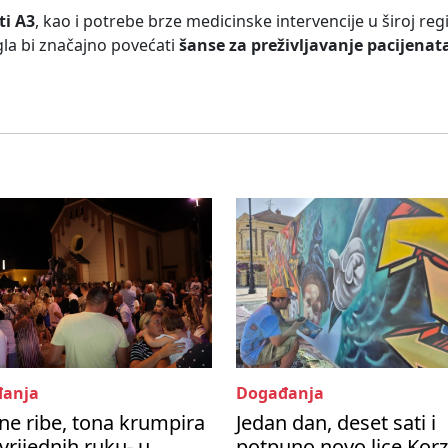
ti A3
, kao i potrebe brze medicinske intervencije u široj regij
la bi značajno povećati
šanse za preživljavanje pacijenat
anja
Događanja
one ribe, tona krumpira
Jedan dan, deset sati i
 vrijednih ruku- u
potpuno novo lice Kor