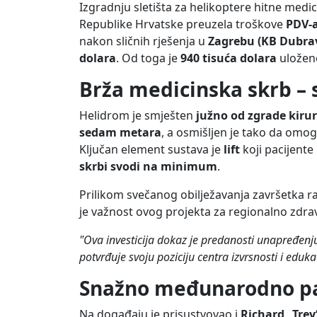
Izgradnju sletišta za helikoptere hitne medic
Republike Hrvatske preuzela troškove
PDV-a
nakon sličnih rješenja u
Zagrebu (KB Dubrav
dolara
. Od toga je
940 tisuća dolara
uloženo
Brža medicinska skrb – 
Helidrom je smješten
južno od zgrade kirur
sedam metara
, a osmišljen je tako da omogu
Ključan element sustava je
lift
koji pacijente
skrbi svodi na minimum
.
Prilikom svečanog obilježavanja završetka r
je važnost ovog projekta za regionalno zdra
"Ova investicija dokaz je predanosti unapređenju
potvrđuje svoju poziciju centra izvrsnosti i eduka
Snažno međunarodno pa
Na događaju je prisustvovao i
Richard „Trey