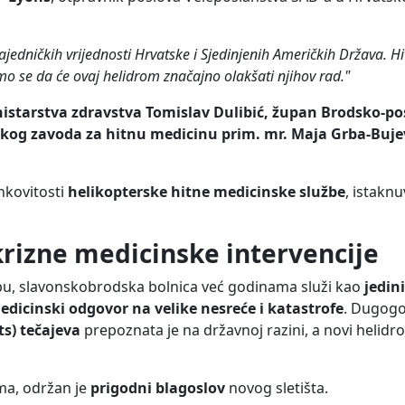
ajedničkih vrijednosti Hrvatske i Sjedinjenih Američkih Država. H
mo se da će ovaj helidrom značajno olakšati njihov rad."
nistarstva zdravstva Tomislav Dulibić, župan Brodsko-p
tskog zavoda za hitnu medicinu prim. mr. Maja Grba-Bujev
inkovitosti
helikopterske hitne medicinske službe
, istaknu
krizne medicinske intervencije
bu, slavonskobrodska bolnica već godinama služi kao
jedin
edicinski odgovor na velike nesreće i katastrofe
. Dugogo
s) tečajeva
prepoznata je na državnoj razini, a novi helid
ma, održan je
prigodni blagoslov
novog sletišta.