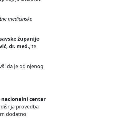
itne medicinske
osavske županije
ić, dr. med.
, te
vši da je od njenog
i nacionalni centar
dišnja provedba
rom dodatno