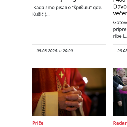
Davor
Kada smo pisali o “špilšulu” gđe.
večer
Kušić (...
Gotovo
pripre
ribe i..
09.08.2026. u 20:00
08.08
Priče
Radar