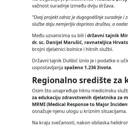
važnost suradnje između dviju država.
"Ovaj projekt odraz je dugogodišnje suradnje i z
službe daju nemjerljiv doprinos društvu, a nada
Među uzvanicima su bili i
državni tajnik Mi
dr. sc. Danijel Marušić, ravnateljica Hrva
brojni djelatnici bolnice i hitnih službi.
Državni tajnik Dulibić iznio je i podatke o uč
uspostavljanja
spašeno 1.236 života
.
Regionalno središte za 
Osim što unapređuje hitnu medicinsku služ
za edukaciju zdravstvenih djelatnika za m
MRMI (Medical Response to Major Incident
osnažuje njenu ulogu u kriznim situacijama.
Na kraju svečanosti, nakon obilaska helidro