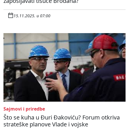
zapošljavati tisuće Brođana?
15.11.2025. u 07:00
Sajmovi i priredbe
Što se kuha u Đuri Đakoviću? Forum otkriva
strateške planove Vlade i vojske