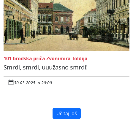
101 brodska priča Zvonimira Toldija
Smrdi, smrdi, uuužasno smrdi!
30.03.2025. u 20:00
Učitaj još