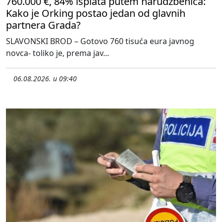
760.000 €, 84% isplata putem narudžbenica:
Kako je Orking postao jedan od glavnih
partnera Grada?
SLAVONSKI BROD – Gotovo 760 tisuća eura javnog
novca- toliko je, prema jav...
06.08.2026. u 09:40