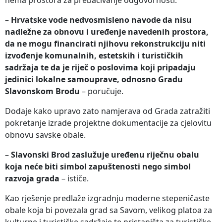
–
Hrvatske vode nedvosmisleno navode da nisu
nadležne za obnovu i uređenje navedenih prostora,
da ne mogu financirati njihovu rekonstrukciju niti
izvođenje komunalnih, estetskih i turističkih
sadržaja te da je riječ o poslovima koji pripadaju
jedinici lokalne samouprave, odnosno Gradu
Slavonskom Brodu
– poručuje.
Dodaje kako upravo zato namjerava od Grada zatražiti
pokretanje izrade projektne dokumentacije za cjelovitu
obnovu savske obale.
–
Slavonski Brod zaslužuje uređenu riječnu obalu
koja neće biti simbol zapuštenosti nego simbol
razvoja grada
– ističe.
Kao rješenje predlaže izgradnju moderne stepeničaste
obale koja bi povezala grad sa Savom, velikog platoa za
kulturne i turističke sadržaje te pristaništa za turističke