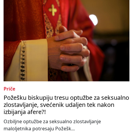
Priče
Požešku biskupiju tresu optužbe za seksualno
zlostavljanje, svećenik udaljen tek nakon
izbijanja afere?!
Ozbiljne optužbe za seksualno zlostavljanje
maloljetnika potresaju Požešk...