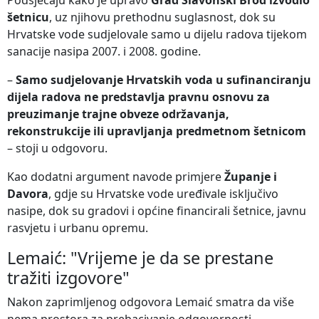
šetnicu
, uz njihovu prethodnu suglasnost, dok su
Hrvatske vode sudjelovale samo u dijelu radova tijekom
sanacije nasipa 2007. i 2008. godine.
–
Samo sudjelovanje Hrvatskih voda u sufinanciranju
dijela radova ne predstavlja pravnu osnovu za
preuzimanje trajne obveze održavanja,
rekonstrukcije ili upravljanja predmetnom šetnicom
– stoji u odgovoru.
Kao dodatni argument navode primjere
Županje i
Davora
, gdje su Hrvatske vode uređivale isključivo
nasipe, dok su gradovi i općine financirali šetnice, javnu
rasvjetu i urbanu opremu.
Lemaić: "Vrijeme je da se prestane
tražiti izgovore"
Nakon zaprimljenog odgovora Lemaić smatra da više
nema prostora za prebacivanje odgovornosti.