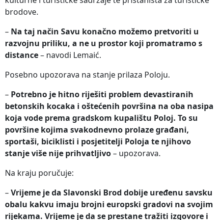
brodove.
–
Na taj način Savu konačno možemo pretvoriti u
razvojnu priliku, a ne u prostor koji promatramo s
distance
– navodi Lemaić.
Posebno upozorava na stanje prilaza Poloju.
–
Potrebno je hitno riješiti problem devastiranih
betonskih kocaka i oštećenih površina na oba nasipa
koja vode prema gradskom kupalištu Poloj. To su
površine kojima svakodnevno prolaze građani,
sportaši, biciklisti i posjetitelji Poloja te njihovo
stanje više nije prihvatljivo
– upozorava.
Na kraju poručuje:
–
Vrijeme je da Slavonski Brod dobije uređenu savsku
obalu kakvu imaju brojni europski gradovi na svojim
rijekama. Vrijeme je da se prestane tražiti izgovore i