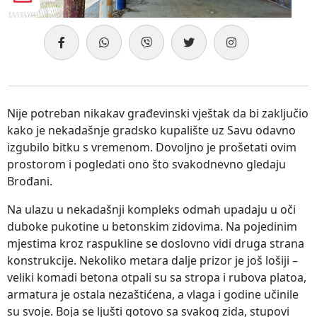
Nije potreban nikakav građevinski vještak da bi zaključio
kako je nekadašnje gradsko kupalište uz Savu odavno
izgubilo bitku s vremenom. Dovoljno je prošetati ovim
prostorom i pogledati ono što svakodnevno gledaju
Brođani.
Na ulazu u nekadašnji kompleks odmah upadaju u oči
duboke pukotine u betonskim zidovima. Na pojedinim
mjestima kroz raspukline se doslovno vidi druga strana
konstrukcije. Nekoliko metara dalje prizor je još lošiji –
veliki komadi betona otpali su sa stropa i rubova platoa,
armatura je ostala nezaštićena, a vlaga i godine učinile
su svoje. Boja se ljušti gotovo sa svakog zida, stupovi