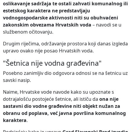
oslikavanje sadržaja te ostali zahvati komunalnog ili
estetskog karaktera ne predstavljaju
vodnogospodarske aktivnosti niti su obuhvaćeni
zakonskim obvezama Hrvatskih voda
– navodi se u
službenom očitovanju.
Drugim riječima, održavanje prostora koji danas izgleda
upravo ovako nije posao Hrvatskih voda.
"Šetnica nije vodna građevina"
Posebno zanimljiv dio odgovora odnosi se na šetnicu uz
savski nasip.
Naime, Hrvatske vode navode kako su upoznate s
dotrajalošću postojeće šetnice, ali ističu da
ona nije
sastavni dio vodne građevine niti objekt nužan za
obranu od poplava, već javna površina komunalnog
karaktera
.
Podsjećaju kako je upravo
Grad Slavonski Brod izvodio