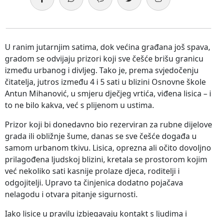
U ranim jutarnjim satima, dok većina građana još spava,
gradom se odvijaju prizori koji sve češće brišu granicu
između urbanog i divljeg. Tako je, prema svjedočenju
čitatelja, jutros između 4 i 5 sati u blizini Osnovne škole
Antun Mihanović, u smjeru dječjeg vrtića, viđena lisica – i
to ne bilo kakva, već s plijenom u ustima.
Prizor koji bi donedavno bio rezerviran za rubne dijelove
grada ili obližnje šume, danas se sve češće događa u
samom urbanom tkivu. Lisica, oprezna ali očito dovoljno
prilagođena ljudskoj blizini, kretala se prostorom kojim
već nekoliko sati kasnije prolaze djeca, roditelji i
odgojitelji. Upravo ta činjenica dodatno pojačava
nelagodu i otvara pitanje sigurnosti.
Iako lisice u pravilu izbjegavaju kontakt s ljudima i