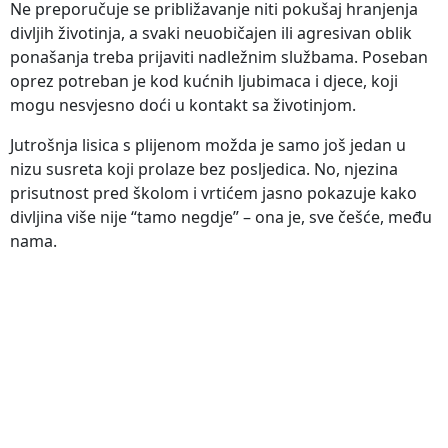
Ne preporučuje se približavanje niti pokušaj hranjenja
divljih životinja, a svaki neuobičajen ili agresivan oblik
ponašanja treba prijaviti nadležnim službama. Poseban
oprez potreban je kod kućnih ljubimaca i djece, koji
mogu nesvjesno doći u kontakt sa životinjom.
Jutrošnja lisica s plijenom možda je samo još jedan u
nizu susreta koji prolaze bez posljedica. No, njezina
prisutnost pred školom i vrtićem jasno pokazuje kako
divljina više nije “tamo negdje” – ona je, sve češće, među
nama.