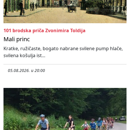
101 brodska priča Zvonimira Toldija
Mali princ
Kratke, ružičaste, bogato nabrane svilene pump hlače,
svilena košulja ist...
05.08.2026. u 20:00