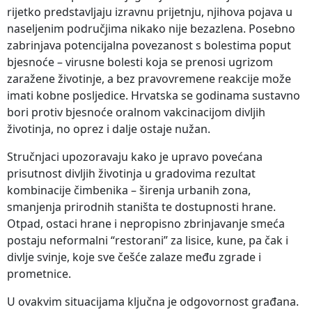
rijetko predstavljaju izravnu prijetnju, njihova pojava u
naseljenim područjima nikako nije bezazlena. Posebno
zabrinjava potencijalna povezanost s bolestima poput
bjesnoće – virusne bolesti koja se prenosi ugrizom
zaražene životinje, a bez pravovremene reakcije može
imati kobne posljedice. Hrvatska se godinama sustavno
bori protiv bjesnoće oralnom vakcinacijom divljih
životinja, no oprez i dalje ostaje nužan.
Stručnjaci upozoravaju kako je upravo povećana
prisutnost divljih životinja u gradovima rezultat
kombinacije čimbenika – širenja urbanih zona,
smanjenja prirodnih staništa te dostupnosti hrane.
Otpad, ostaci hrane i nepropisno zbrinjavanje smeća
postaju neformalni “restorani” za lisice, kune, pa čak i
divlje svinje, koje sve češće zalaze među zgrade i
prometnice.
U ovakvim situacijama ključna je odgovornost građana.