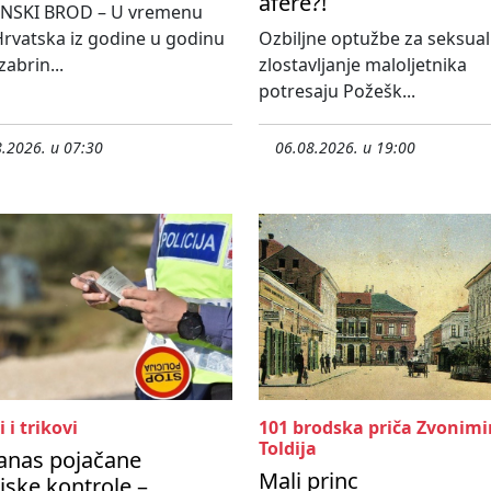
afere?!
NSKI BROD – U vremenu
rvatska iz godine u godinu
Ozbiljne optužbe za seksua
 zabrin...
zlostavljanje maloljetnika
potresaju Požešk...
.2026. u 07:30
06.08.2026. u 19:00
i i trikovi
101 brodska priča Zvonimi
Toldija
anas pojačane
Mali princ
ijske kontrole –