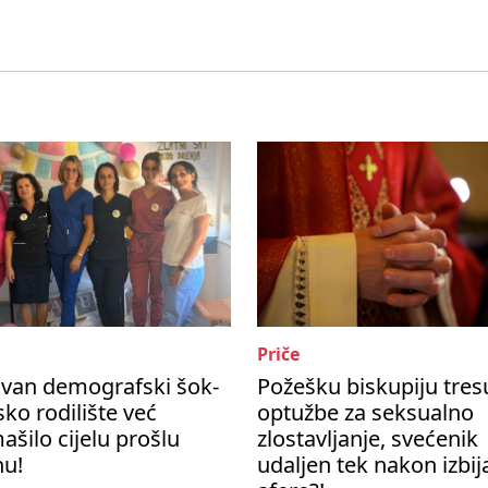
Priče
ivan demografski šok-
Požešku biskupiju tres
ko rodilište već
optužbe za seksualno
šilo cijelu prošlu
zlostavljanje, svećenik
nu!
udaljen tek nakon izbij