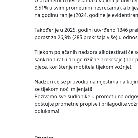
U prometnim nesrećama u kojima je utvrđen a
8,51% u svim prometnim nesrećama), a bilježi
na godinu ranije (2024. godine je evidentiran
Također je u 2025. godini utvrđeno 1346 pre
porast za 26,9% (285 prekršaja više) u odno
Tijekom pojačanih nadzora alkotestirati će se 
sankcionirati i druge rizične prekršaje (npr
djece, korištenje mobitela tijekom vožnje).
Nadzori će se provoditi na mjestima na kojima
se tijekom noći mijenjati!
Pozivamo sve sudionike u prometu na odgovor
poštujte prometne propise i prilagodite vožnj
odlukama!