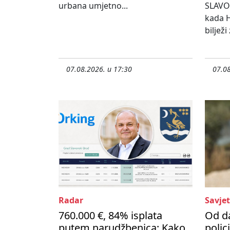
urbana umjetno...
SLAVO
kada H
bilježi
07.08.2026. u 17:30
07.08
Radar
Savjet
760.000 €, 84% isplata
Od d
putem narudžbenica: Kako
polic