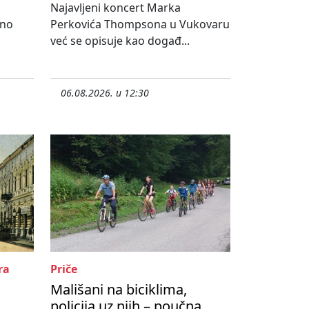
Najavljeni koncert Marka
lno
Perkovića Thompsona u Vukovaru
već se opisuje kao događ...
06.08.2026. u 12:30
ra
Priče
Mališani na biciklima,
policija uz njih – poučna