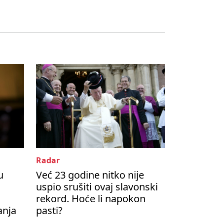
Radar
u
Već 23 godine nitko nije
uspio srušiti ovaj slavonski
rekord. Hoće li napokon
anja
pasti?