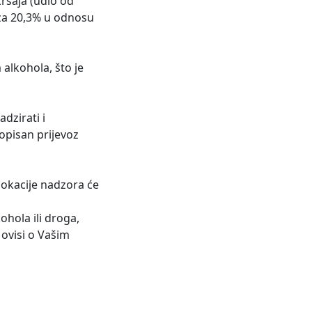
ršaja (udio od
 za 20,3% u odnosu
alkohola, što je
adzirati i
opisan prijevoz
 lokacije nadzora će
hola ili droga,
 ovisi o Vašim