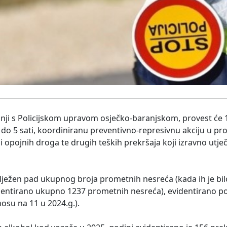
ji s Policijskom upravom osječko-baranjskom, provest će 17
 do 5 sati, koordiniranu preventivno-represivnu akciju u 
i opojnih droga te drugih teških prekršaja koji izravno utje
bilježen pad ukupnog broja prometnih nesreća (kada ih je bi
identirano ukupno 1237 prometnih nesreća), evidentirano p
osu na 11 u 2024.g.).