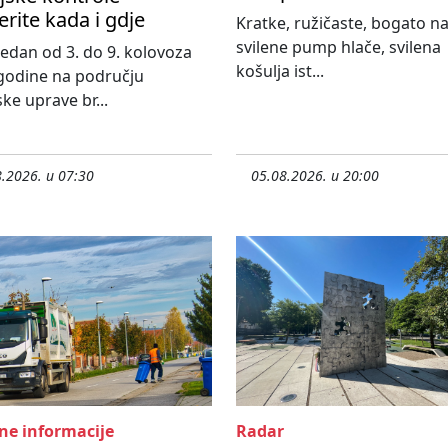
erite kada i gdje
Kratke, ružičaste, bogato n
svilene pump hlače, svilena
 tjedan od 3. do 9. kolovoza
košulja ist...
godine na području
ske uprave br...
.2026. u 07:30
05.08.2026. u 20:00
ne informacije
Radar