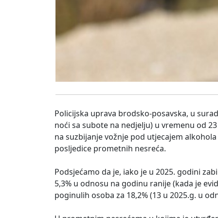
Policijska uprava brodsko-posavska, u suradn
noći sa subote na nedjelju) u vremenu od 23
na suzbijanje vožnje pod utjecajem alkohola 
posljedice prometnih nesreća.
Podsjećamo da je, iako je u 2025. godini za
5,3% u odnosu na godinu ranije (kada je ev
poginulih osoba za 18,2% (13 u 2025.g. u odn