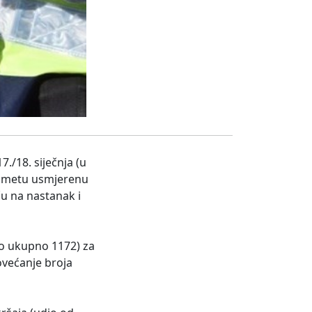
./18. siječnja (u
prometu usmjerenu
ču na nastanak i
lo ukupno 1172) za
ovećanje broja