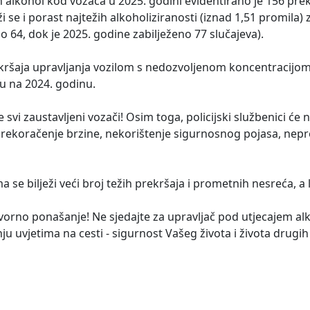
lkohol kod vozača u 2025. godini evidentirano je 156 prek
 se i porast najtežih alkoholiziranosti (iznad 1,51 promila)
o 64, dok je 2025. godine zabilježeno 77 slučajeva).
kršaja upravljanja vozilom s nedozvoljenom koncentracijom 
su na 2024. godinu.
svi zaustavljeni vozači! Osim toga, policijski službenici će n
. prekoračenje brzine, nekorištenje sigurnosnog pojasa, nepr
 se bilježi veći broj težih prekršaja i prometnih nesreća, a
no ponašanje! Ne sjedajte za upravljač pod utjecajem alko
u uvjetima na cesti - sigurnost Vašeg života i života drugih