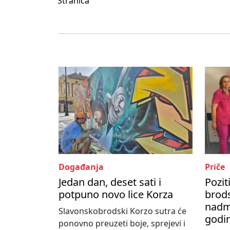
Stranica
Događanja
Priče
Jedan dan, deset sati i
Pozit
potpuno novo lice Korza
brods
nadma
Slavonskobrodski Korzo sutra će
godi
ponovno preuzeti boje, sprejevi i