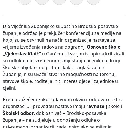
Dio vijećnika Županijske skupštine Brodsko-posavske
županije održao je prekjučer konferenciju za medije na
kojoj su se osvrnuli na način organizacije nastave za
vrijeme izvođenja radova na dogradnji
Osnovne škole
„Vjekoslav Klaić“
u Garčinu. U svojim istupima kritizirali
su odluku o privremenom izmještanju učenika u druge
školske objekte, no pritom, kako naglašavaju iz
Županije, nisu uvažili stvarne mogućnosti na terenu,
stavove škole, roditelja, niti interes djece i zajednice u
cjelini.
Prema važećem zakonodavnom okviru, odgovornost za
organizaciju i provedbu nastave imaju
ravnatelj
škole i
Školski odbor
, dok osnivač – Brodsko-posavska
županija – ne sudjeluje u donošenju odluke o
privremenoj organizaciji rada, osim ako se mijenja