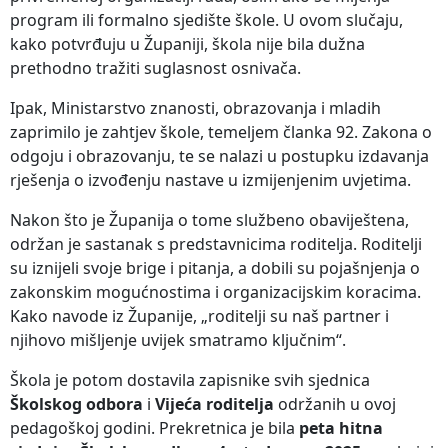
program ili formalno sjedište škole. U ovom slučaju,
kako potvrđuju u Županiji, škola nije bila dužna
prethodno tražiti suglasnost osnivača.
Ipak, Ministarstvo znanosti, obrazovanja i mladih
zaprimilo je zahtjev škole, temeljem članka 92. Zakona o
odgoju i obrazovanju, te se nalazi u postupku izdavanja
rješenja o izvođenju nastave u izmijenjenim uvjetima.
Nakon što je Županija o tome službeno obaviještena,
održan je sastanak s predstavnicima roditelja. Roditelji
su iznijeli svoje brige i pitanja, a dobili su pojašnjenja o
zakonskim mogućnostima i organizacijskim koracima.
Kako navode iz Županije, „roditelji su naš partner i
njihovo mišljenje uvijek smatramo ključnim“.
Škola je potom dostavila zapisnike svih sjednica
Školskog odbora
i
Vijeća roditelja
održanih u ovoj
pedagoškoj godini. Prekretnica je bila
peta hitna