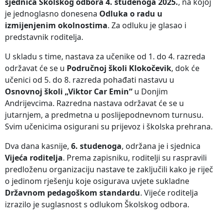
sjednica Školskog odbora 4. studenoga 2025.
, na kojoj
je jednoglasno donesena
Odluka o radu u
izmijenjenim okolnostima
. Za odluku je glasao i
predstavnik roditelja.
U skladu s time, nastava za učenike od 1. do 4. razreda
održavat će se u
Područnoj školi Klokočevik
, dok će
učenici od 5. do 8. razreda pohađati nastavu u
Osnovnoj školi „Viktor Car Emin“
u Donjim
Andrijevcima. Razredna nastava održavat će se u
jutarnjem, a predmetna u poslijepodnevnom turnusu.
Svim učenicima osigurani su prijevoz i školska prehrana.
Dva dana kasnije,
6. studenoga
, održana je i sjednica
Vijeća roditelja
. Prema zapisniku, roditelji su raspravili
predloženu organizaciju nastave te zaključili kako je riječ
o jedinom rješenju koje osigurava uvjete sukladne
Državnom pedagoškom standardu
. Vijeće roditelja
izrazilo je suglasnost s odlukom Školskog odbora.