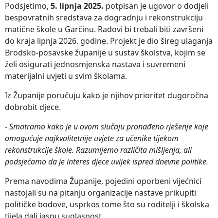
Podsjetimo,
5. lipnja 2025.
potpisan je ugovor o dodjeli
bespovratnih sredstava za dogradnju i rekonstrukciju
matične škole u Garčinu. Radovi bi trebali biti završeni
do kraja lipnja 2026. godine. Projekt je dio šireg ulaganja
Brodsko-posavske županije u sustav školstva, kojim se
želi osigurati jednosmjenska nastava i suvremeni
materijalni uvjeti u svim školama.
Iz Županije poručuju kako je njihov prioritet dugoročna
dobrobit djece.
-
Smatramo kako je u ovom slučaju pronađeno rješenje koje
omogućuje najkvalitetnije uvjete za učenike tijekom
rekonstrukcije škole. Razumijemo različita mišljenja, ali
podsjećamo da je interes djece uvijek ispred dnevne politike.
Prema navodima Županije, pojedini oporbeni vijećnici
nastojali su na pitanju organizacije nastave prikupiti
političke bodove, usprkos tome što su roditelji i školska
tijela dali jasnu suglasnost.