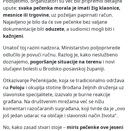
Podsjetimo, organizatori su već bili pripremili detaljne
upute:
svaka pečenka morala je imati žig klaonice,
mesnice ili trgovine
, uz poželjan papirnati račun.
Najavljeno je bilo da će sve pečenke bez valjane
dokumentacije biti
oduzete
, a sudionici mogli biti i
kažnjeni
.
Unatoč toj razini nadzora, Ministarstvo poljoprivrede
odlučilo je povući ručnu. Razlog je, kako neslužbeno
doznajemo,
pogoršanje situacije na terenu
i novi
slučajevi bolesti u Brodsko-posavskoj županiji.
Otkazivanje Pečenkijade, koja se tradicionalno održava
na
Poloju
i okuplja stotine Brođana željnih druženja uz
slavonske specijalitete, izazvalo je burne reakcije
građana. Na društvenim mrežama već se nižu
komentari razočaranih sugrađana, koji tvrde da je „ovo
još jedan udarac na običaje i slavonski način života“.
No, kako zasad stvari stoje –
miris pečenke ove jeseni