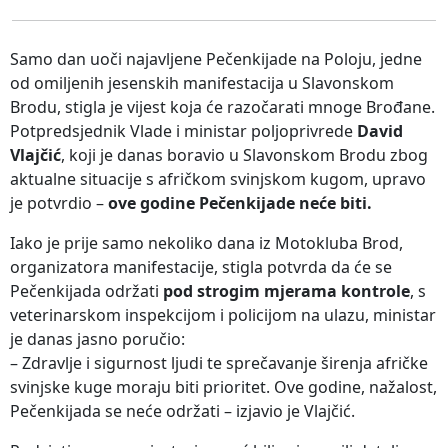
Samo dan uoči najavljene Pečenkijade na Poloju, jedne
od omiljenih jesenskih manifestacija u Slavonskom
Brodu, stigla je vijest koja će razočarati mnoge Brođane.
Potpredsjednik Vlade i ministar poljoprivrede
David
Vlajčić
, koji je danas boravio u Slavonskom Brodu zbog
aktualne situacije s afričkom svinjskom kugom, upravo
je potvrdio –
ove godine Pečenkijade neće biti.
Iako je prije samo nekoliko dana iz Motokluba Brod,
organizatora manifestacije, stigla potvrda da će se
Pečenkijada održati
pod strogim mjerama kontrole
, s
veterinarskom inspekcijom i policijom na ulazu, ministar
je danas jasno poručio:
– Zdravlje i sigurnost ljudi te sprečavanje širenja afričke
svinjske kuge moraju biti prioritet. Ove godine, nažalost,
Pečenkijada se neće održati – izjavio je Vlajčić.