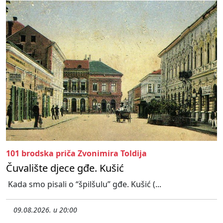
101 brodska priča Zvonimira Toldija
Čuvalište djece gđe. Kušić
Kada smo pisali o “špilšulu” gđe. Kušić (...
09.08.2026. u 20:00