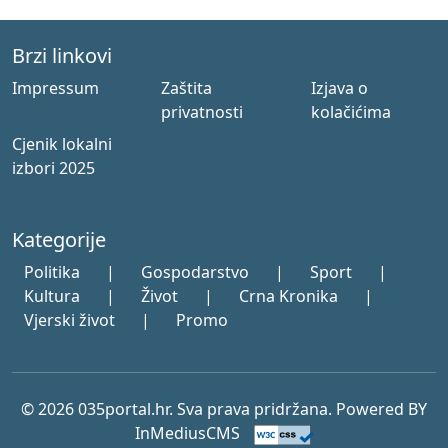
Brzi linkovi
Impressum
Zaštita
Izjava o
privatnosti
kolačićima
Cjenik lokalni
izbori 2025
Kategorije
Politika
|
Gospodarstvo
|
Sport
|
Kultura
|
Život
|
Crna Kronika
|
Vjerski život
|
Promo
© 2026 035portal.hr. Sva prava pridržana. Powered BY
InMediusCMS