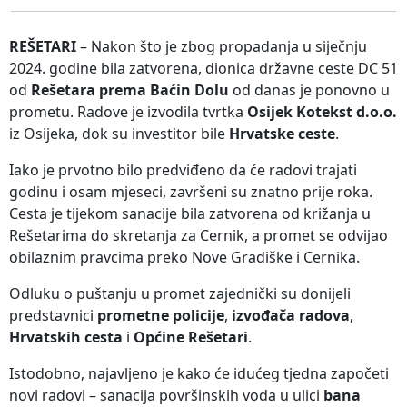
REŠETARI
– Nakon što je zbog propadanja u siječnju
2024. godine bila zatvorena, dionica državne ceste DC 51
od
Rešetara prema Baćin Dolu
od danas je ponovno u
prometu. Radove je izvodila tvrtka
Osijek Kotekst d.o.o.
iz Osijeka, dok su investitor bile
Hrvatske ceste
.
Iako je prvotno bilo predviđeno da će radovi trajati
godinu i osam mjeseci, završeni su znatno prije roka.
Cesta je tijekom sanacije bila zatvorena od križanja u
Rešetarima do skretanja za Cernik, a promet se odvijao
obilaznim pravcima preko Nove Gradiške i Cernika.
Odluku o puštanju u promet zajednički su donijeli
predstavnici
prometne policije
,
izvođača radova
,
Hrvatskih cesta
i
Općine Rešetari
.
Istodobno, najavljeno je kako će idućeg tjedna započeti
novi radovi – sanacija površinskih voda u ulici
bana