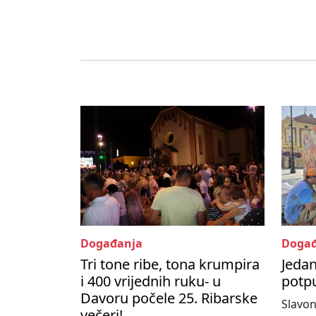
Događanja
Događ
Tri tone ribe, tona krumpira
Jedan
i 400 vrijednih ruku- u
potpu
Davoru počele 25. Ribarske
Slavon
večeri!