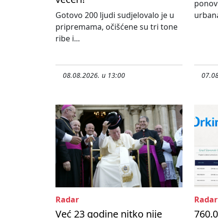
ponovn
Gotovo 200 ljudi sudjelovalo je u
urbana
pripremama, očišćene su tri tone
ribe i...
08.08.2026. u 13:00
07.08
Radar
Radar
Već 23 godine nitko nije
760.0