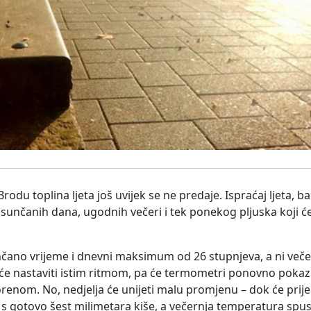
rodu toplina ljeta još uvijek se ne predaje. Ispraćaj ljeta,
sunčanih dana, ugodnih večeri i tek ponekog pljuska koji ć
unčano vrijeme i dnevni maksimum od 26 stupnjeva, a ni večer
e nastaviti istim ritmom, pa će termometri ponovno pokaziv
renom. No, nedjelja će unijeti malu promjenu – dok će prije
 s gotovo šest milimetara kiše, a večernja temperatura spust