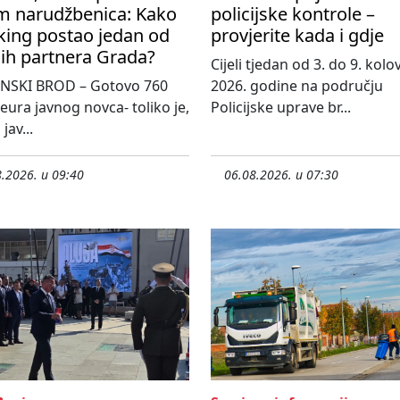
m narudžbenica: Kako
policijske kontrole –
king postao jedan od
provjerite kada i gdje
ih partnera Grada?
Cijeli tjedan od 3. do 9. kol
NSKI BROD – Gotovo 760
2026. godine na području
 eura javnog novca- toliko je,
Policijske uprave br...
jav...
.2026. u 09:40
06.08.2026. u 07:30