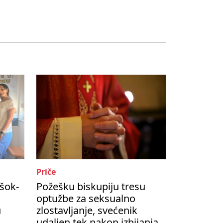
Priče
šok-
Požešku biskupiju tresu
optužbe za seksualno
u
zlostavljanje, svećenik
udaljen tek nakon izbijanja