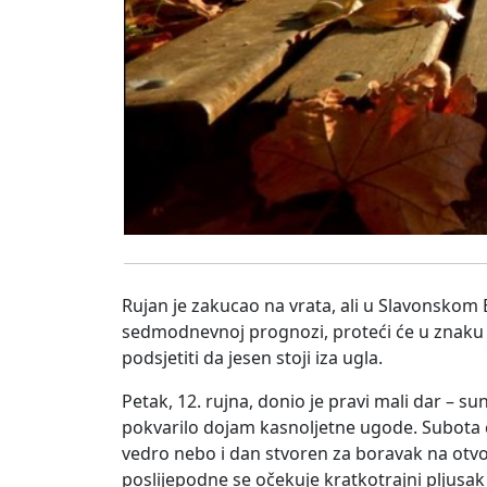
Rujan je zakucao na vrata, ali u Slavonskom B
sedmodnevnoj prognozi, proteći će u znaku 
podsjetiti da jesen stoji iza ugla.
Petak, 12. rujna, donio je pravi mali dar – s
pokvarilo dojam kasnoljetne ugode. Subota ć
vedro nebo i dan stvoren za boravak na otvo
poslijepodne se očekuje kratkotrajni pljusak