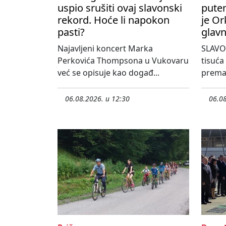
uspio srušiti ovaj slavonski
pute
rekord. Hoće li napokon
je Or
pasti?
glavn
Najavljeni koncert Marka
SLAVO
Perkovića Thompsona u Vukovaru
tisuća
već se opisuje kao događ...
prema 
06.08.2026. u 12:30
06.08