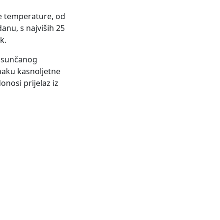
ne temperature, od
anu, s najviših 25
k.
i sunčanog
znaku kasnoljetne
onosi prijelaz iz