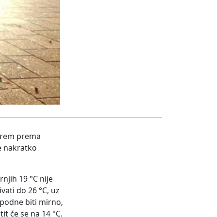
 barem prema
e nakratko
njih 19 °C nije
ati do 26 °C, uz
podne biti mirno,
it će se na 14 °C.