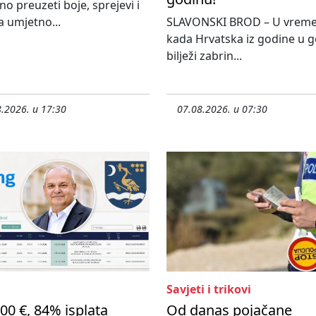
o preuzeti boje, sprejevi i
 umjetno...
SLAVONSKI BROD – U vrem
kada Hrvatska iz godine u 
bilježi zabrin...
.2026. u 17:30
07.08.2026. u 07:30
Savjeti i trikovi
00 €, 84% isplata
Od danas pojačane