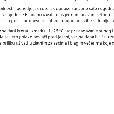
bilnost – ponedjeljak i utorak donose sunčane sate i ugod
 U srijedu će Brođani uživati u još jednom pravom ljetnom d
bi se u poslijepodnevnim satima mogao pojaviti kratki pljusa
 se dani kretati između 11 i 26 °C, uz prevladavanje suhog 
a se ljeto polako povlači pred jeseni, većina dana bit će u 
 priliku uživati u zlatnim zalascima i blagim večerima koje d