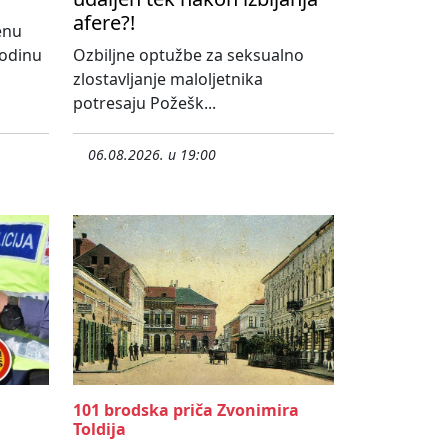
afere?!
enu
godinu
Ozbiljne optužbe za seksualno
zlostavljanje maloljetnika
potresaju Požešk...
06.08.2026. u 19:00
101 brodska priča Zvonimira
Toldija