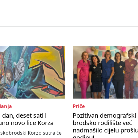
anja
Priče
 dan, deset sati i
Pozitivan demografski 
no novo lice Korza
brodsko rodilište već
nadmašilo cijelu prošl
skobrodski Korzo sutra će
godinu!