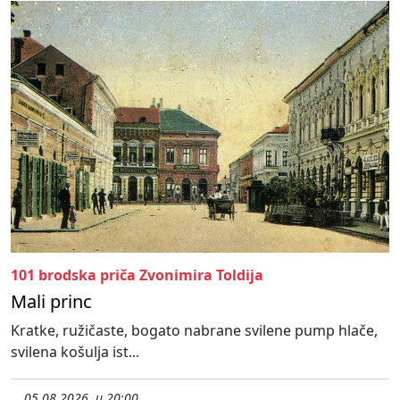
101 brodska priča Zvonimira Toldija
Mali princ
Kratke, ružičaste, bogato nabrane svilene pump hlače,
svilena košulja ist...
05.08.2026. u 20:00