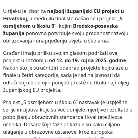
U tijeku je izbor za
najbolji županijski EU projekt u
Hrvatskoj
, a među 46 finalista našao se i projekt
„S
osmijehom u školu 6“
, kojim
Brodsko-posavska
županija
ponovno potvrđuje svoju predanost razvoju
obrazovanja i unaprjeđenju uvjeta u školama.
Građani imaju priliku svojim glasom podržati ovaj
projekt u razdoblju od
12. do 19. rujna 2025. godine
.
Nakon što je stručni žiri odabrao projekte koji ulaze u
finale u četiri kategorije, sada je red na javnosti da
odluči koji će od njih ponijeti prestižnu titulu najboljeg
županijskog EU projekta.
Projekt „S osmijehom u školu 6“ nastavak je uspješne
serije inicijativa koje su već donijele mjerljive rezultate u
poboljšanju obrazovnih standarda i kvalitete života
učenika. Dosadašnje faze pokazale su kako ciljano
ulaganje u obrazovne ustanove, kroz europska