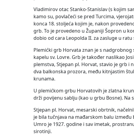
Vladimirov otac Stanko-Stanislav (s kojim s
kamo su, povlačeći se pred Turcima, vjerojat
konca 18. stoljeća kojim je, nakon proveden
grb. To je provedeno u Županiji Šopron u kori
dobio od cara Leopolda II. za zasluge u ratu
Plemićki grb Horvata znan je s nadgrobnog
kapelu sv. Lovre. Grb je također naslikao Jos
plemstva, Stjepan pl. Horvat, stavio je grb i
dva balkonska prozora, među kitnjastim štuko
krunama.
U plemićkom grbu Horvatovih je zlatna kruna
drži povijenu sablju (kao u grbu Bosne). Na s
Stjepan pl. Horvat, mesarski obrtnik, načeln
je bila tučnjava na mađarskom balu između 
Umro je 1927. godine i sav imetak, prostran
sirotinji.