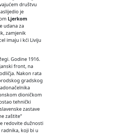
ravajućem društvu
slijedio je
icom
Ljerkom
 je udana za
ik, zamjenik
 imaju i kći Liviju
žegi. Godine 1916.
janski front, na
 odličja. Nakon rata
 brodskog gradskog
gradonačelnika
avonskom dioničkom
postao tehnički
oslavenske zastave
e zaštite“
e redovite dužnosti
 radnika, koji bi u