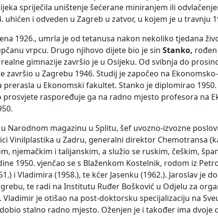
eka spriječila uništenje šećerane miniranjem ili odvlačenj
4. uhićen i odveden u Zagreb u zatvor, u kojem je u travnju 1
đena 1926., umrla je od tetanusa nakon nekoliko tjedana život
pčanu vrpcu. Drugo njihovo dijete bio je sin
Stanko,
rođen 
ealne gimnazije završio je u Osijeku. Od svibnja do prosinc
je završio u Zagrebu 1946. Studij je započeo na Ekonomsko
ja prerasla u Ekonomski fakultet. Stanko je diplomirao 1950.
o prosvjete raspoređuje ga na radno mjesto profesora n
950.
a u Narodnom magazinu u Splitu, šef uvozno-izvozne poslov
ici Vinilplastika u Zadru, generalni direktor Chemotransa 
om, njemačkim i talijanskim, a služio se ruskim, češkim, špan
ine 1950. vjenčao se s Blaženkom Kostelnik, rodom iz Petr
.) i Vladimira (1958.), te kćer Jasenku (1962.). Jaroslav je d
ebu, te radi na Institutu Ruđer Bošković u Odjelu za orga
. Vladimir je otišao na post-doktorsku specijalizaciju na Sv
e dobio stalno radno mjesto. Oženjen je i također ima dvoje d