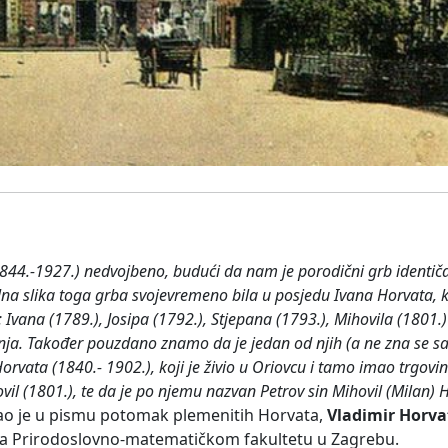
1844.-1927.) nedvojbeno, budući da nam je porodični grb ident
a slika toga grba svojevremeno bila u posjedu Ivana Horvata, koj
vana (1789.), Josipa (1792.), Stjepana (1793.), Mihovila (1801.)
ja. Također pouzdano znamo da je jedan od njih (a ne zna se sa 
rvata (1840.- 1902.), koji je živio u Oriovcu i tamo imao trgovi
vil (1801.), te da je po njemu nazvan Petrov sin Mihovil (Milan) 
ao je u pismu potomak plemenitih Horvata,
Vladimir Horva
ku na Prirodoslovno-matematičkom fakultetu u Zagrebu.