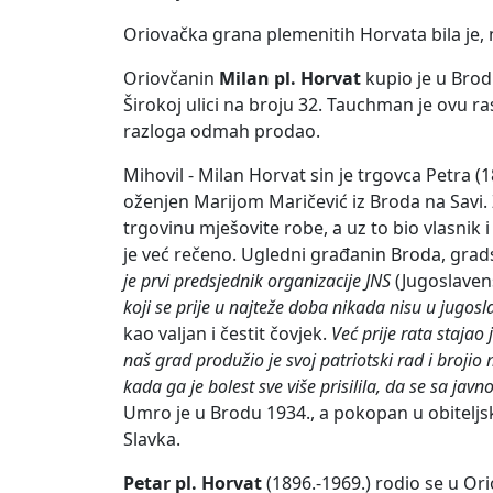
Oriovačka grana plemenitih Horvata bila je, 
Oriovčanin
Milan pl. Horvat
kupio je u Brod
Širokoj ulici na broju 32. Tauchman je ovu ra
razloga odmah prodao.
Mihovil - Milan Horvat sin je trgovca Petra (18
oženjen Marijom Maričević iz Broda na Savi. Ži
trgovinu mješovite robe, a uz to bio vlasnik i
je već rečeno. Ugledni građanin Broda, grads
je prvi predsjednik organizacije JNS
(Jugoslaven
koji se prije u najteže doba nikada nisu u jugos
kao valjan i čestit čovjek.
Već prije rata staja
naš grad produžio je svoj patriotski rad i brojio
kada ga je bolest sve više prisilila, da se sa jav
Umro je u Brodu 1934., a pokopan u obiteljsku
Slavka.
Petar pl. Horvat
(1896.-1969.) rodio se u Or