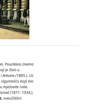
ičan. Pouzdano znamo
i je živio u
 i Antuna (1805.). Uz
sigurnošću koji) bio
nu mješovite robe.
Horvat (1871.-1934.),
t
, sveučilišni