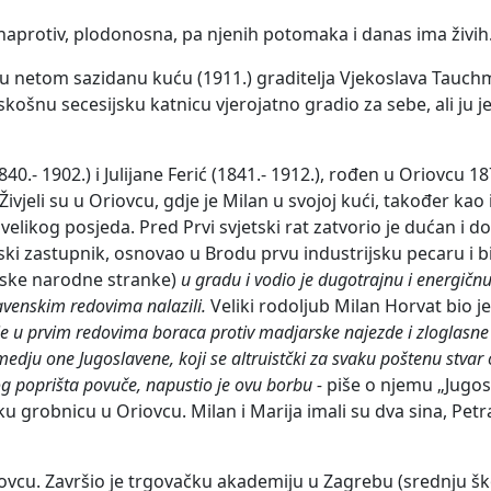
naprotiv, plodonosna, pa njenih potomaka i danas ima živih
u netom sazidanu kuću (1911.) graditelja Vjekoslava Tauch
skošnu secesijsku katnicu vjerojatno gradio za sebe, ali ju j
40.- 1902.) i Julijane Ferić (1841.- 1912.), rođen u Oriovcu 18
vjeli su u Oriovcu, gdje je Milan u svojoj kući, također kao 
 velikog posjeda. Pred Prvi svjetski rat zatvorio je dućan i d
ki zastupnik, osnovao u Brodu prvu industrijsku pecaru i bi
ske narodne stranke)
u gradu i vodio je dugotrajnu i energičnu 
lavenskim redovima nalazili.
Veliki rodoljub Milan Horvat bio je
o je u prvim redovima boraca protiv madjarske najezde i zloglasn
 medju one Jugoslavene, koji se altruistčki za svaku poštenu stvar
nog poprišta povuče, napustio je ovu borbu -
piše o njemu „Jugos
 grobnicu u Oriovcu. Milan i Marija imali su dva sina, Petra
iovcu. Završio je trgovačku akademiju u Zagrebu (srednju š