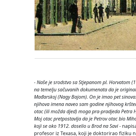
- Naše je srodstvo sa Stjepanom pl. Horvatom (
na temelju sačuvanih dokumenata da je originaln
Mađarskoj (Nagy Bajom). On je imao pet sinova: I
njihova imena naveo sam godine njihovog kršten
otac (ili možda djed) moga pra-pradjeda Petra Ho
Moj otac pretpostavlja da je Petrov otac bio Miho
koji se oko 1912. doselio u Brod na Savi -
napis
profesor iz Texasa, koji je doktorirao fizi