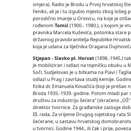
smjera). Radio je Brodu u Prvoj hrvatskoj št
Feniks, ali je i tu izgubio mjesto zbog lošeg
porodično imanje u Oriovcu, na koje je otišao
rođenom
Tomić
(1900.- 1980.), s kojom je i
pravnika Marcela Kuševića, potomka stare ple
državnog pravobranitelja Republike Hrvatske,
koja je udana za liječnika Dragana Dujmovića
Stjepan - Slavko pl. Horvat
(1898.-1945.) ta
je mobiliziran i odlazi na topničku obuku u M
Soči. Sudjelovao je u bitkama na Piavi i Tagl
odlazi u Prag i završava studij kemije. Godin
fizika dr. Emanuela Kovačića (koji je prešao
Broda 1935.-1939. godine. Potom mladi par 
društvu za industriju šećera“ (skraćeno „OŠ“ 
direktor tvornice. Za građanske zasluge dob
III. reda. Za vrijeme Drugog svjetskog rata 
šećerane, u sastavu hrvatskog domobranstva.
u tvornici. Godine 1944., ili čak i prije, pove