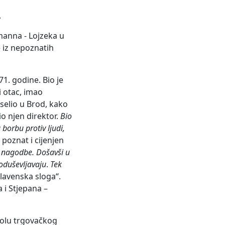
.
manna - Lojzeka u
e iz nepoznatih
71. godine. Bio je
i otac, imao
oselio u Brod, kako
o njen direktor.
Bio
borbu protiv ljudi,
 poznat i cijenjen
e nagodbe. Došavši u
 oduševljavaju
.
Tek
lavenska sloga“.
 i Stjepana –
kolu trgovačkog