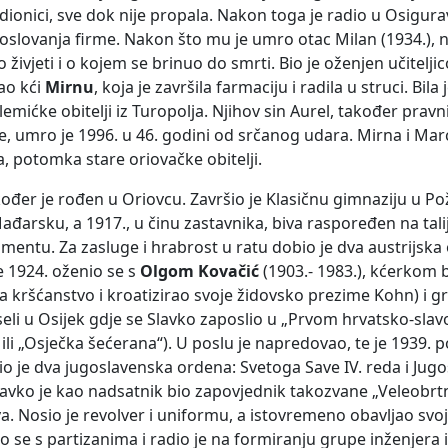
edionici, sve dok nije propala. Nakon toga je radio u Osigu
 poslovanja firme. Nakon što mu je umro otac Milan (1934.), na
 živjeti i o kojem se brinuo do smrti. Bio je oženjen učitelj
mao kći
Mirnu
, koja je završila farmaciju i radila u struci. Bila
mićke obitelji iz Turopolja. Njihov sin Aurel, također pravn
 umro je 1996. u 46. godini od srčanog udara. Mirna i Marcel
, potomka stare oriovačke obitelji.
kođer je rođen u Oriovcu. Završio je Klasičnu gimnaziju u Po
ađarsku, a 1917., u činu zastavnika, biva raspoređen na tali
iamentu. Za zasluge i hrabrost u ratu dobio je dva austrijska
e 1924. oženio se s
Olgom Kovačić
(1903.- 1983.), kćerkom
 na kršćanstvo i kroatizirao svoje židovsko prezime Kohn) i 
seli u Osijek gdje se Slavko zaposlio u „Prvom hrvatsko-sl
ili „Osječka šećerana“). U poslu je napredovao, te je 1939. 
io je dva jugoslavenska ordena: Svetoga Save IV. reda i Jug
Slavko je kao nadsatnik bio zapovjednik takozvane „Veleobrtn
 Nosio je revolver i uniformu, a istovremeno obavljao svoj
zao se s partizanima i radio je na formiranju grupe inženjera i