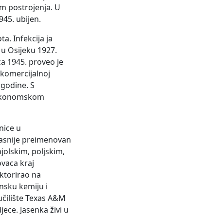
em postrojenja. U
945. ubijen.
a. Infekcija ja
u Osijeku 1927.
a 1945. proveo je
-komercijalnoj
 godine. S
a Ekonomskom
nice u
(kasnije preimenovan
jolskim, poljskim,
ovaca kraj
oktorirao na
nsku kemiju i
eučilište Texas A&M
jece. Jasenka živi u