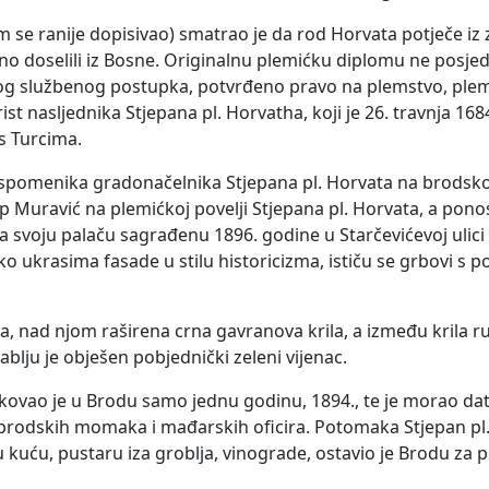
am se ranije dopisivao) smatrao je da rod Horvata potječe i
no doselili iz Bosne. Originalnu plemićku diplomu ne posjedu
og službenog postupka, potvrđeno pravo na plemstvo, plemić
st nasljednika Stjepana pl. Horvatha, koji je 26. travnja 16
 s Turcima.
 spomenika gradonačelnika Stjepana pl. Horvata na brodsk
ip Muravić na plemićkoj povelji Stjepana pl. Horvata, a ponos
 na svoju palaču sagrađenu 1896. godine u Starčevićevoj ulici
 ukrasima fasade u stilu historicizma, ističu se grbovi s 
, nad njom raširena crna gavranova krila, a između krila ru
ablju je obješen pobjednički zeleni vijenac.
ikovao je u Brodu samo jednu godinu, 1894., te je morao da
brodskih momaka i mađarskih oficira. Potomaka Stjepan pl.
u kuću, pustaru iza groblja, vinograde, ostavio je Brodu za