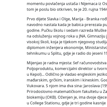
momentu povlačenja ustaša i Nijemaca iz Osij
tom je poslu bio otkriven, te je 20. rujna 194
Prvo dijete Slavka i Olge, Marija - Branka ro
navodno nastala kada je babica prerezala pu
godine. Pučku školu i sedam razreda Muške r
na odsluženju vojnog roka u JNA. Gimnaziju 
visokoj školi, koja je tijekom njegovog studi
diplomom inženjera ekonomije, Ministarstv
tehnikumu u Splitu, gdje je radio do jeseni 1
Mijenjao je radna mjesta: šef računovodstv
Poljoproduktu, komercijalni direktor u tvorn
u Kepol)... Odlično je vladao engleskim jezik
mađarskim, grčkim, iranskim i kineskim. God
Vukovara. S njom ima dva sina: Jaroslava (1951
Prirodoslovno-matematičkom fakultetu u Zagr
biokemiju (OKB). Oženjen je, ima dvoje djece
u College Stationu, gdje je tri godine kasnij