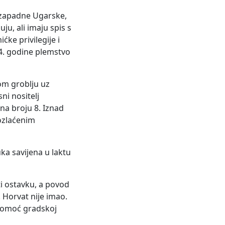
z zapadne Ugarske,
ju, ali imaju spis s
ke privilegije i
84. godine plemstvo
om groblju uz
ni nositelj
 na broju 8. Iznad
pozlaćenim
ka savijena u laktu
ti ostavku, a povod
 Horvat nije imao.
 pomoć gradskoj