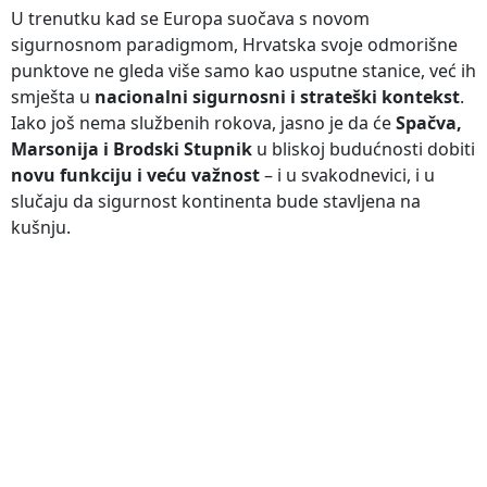
U trenutku kad se Europa suočava s novom
sigurnosnom paradigmom, Hrvatska svoje odmorišne
punktove ne gleda više samo kao usputne stanice, već ih
smješta u
nacionalni sigurnosni i strateški kontekst
.
Iako još nema službenih rokova, jasno je da će
Spačva,
Marsonija i Brodski Stupnik
u bliskoj budućnosti dobiti
novu funkciju i veću važnost
– i u svakodnevici, i u
slučaju da sigurnost kontinenta bude stavljena na
kušnju.