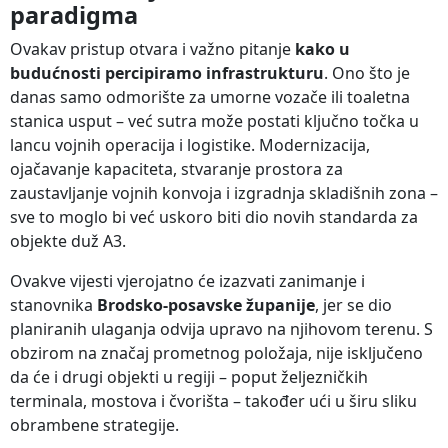
paradigma
Ovakav pristup otvara i važno pitanje
kako u
budućnosti percipiramo infrastrukturu
. Ono što je
danas samo odmorište za umorne vozače ili toaletna
stanica usput – već sutra može postati ključno točka u
lancu vojnih operacija i logistike. Modernizacija,
ojačavanje kapaciteta, stvaranje prostora za
zaustavljanje vojnih konvoja i izgradnja skladišnih zona –
sve to moglo bi već uskoro biti dio novih standarda za
objekte duž A3.
Ovakve vijesti vjerojatno će izazvati zanimanje i
stanovnika
Brodsko-posavske županije
, jer se dio
planiranih ulaganja odvija upravo na njihovom terenu. S
obzirom na značaj prometnog položaja, nije isključeno
da će i drugi objekti u regiji – poput željezničkih
terminala, mostova i čvorišta – također ući u širu sliku
obrambene strategije.