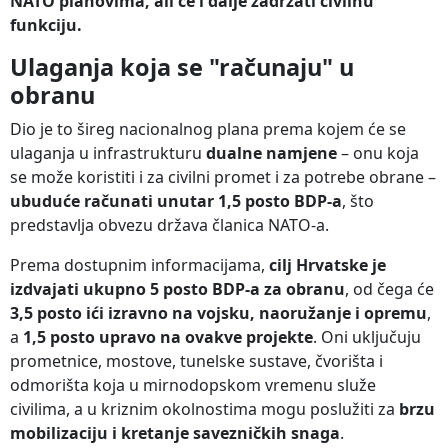
NATO planovima, ali će i dalje zadržati civilnu
funkciju.
Ulaganja koja se "računaju" u
obranu
Dio je to šireg nacionalnog plana prema kojem će se
ulaganja u infrastrukturu
dualne namjene
– onu koja
se može koristiti i za civilni promet i za potrebe obrane –
ubuduće računati unutar 1,5 posto BDP-a
, što
predstavlja obvezu država članica NATO-a.
Prema dostupnim informacijama,
cilj Hrvatske je
izdvajati ukupno 5 posto BDP-a za obranu
, od čega će
3,5 posto ići izravno na vojsku, naoružanje i opremu
,
a
1,5 posto upravo na ovakve projekte
. Oni uključuju
prometnice, mostove, tunelske sustave, čvorišta i
odmorišta koja u mirnodopskom vremenu služe
civilima, a u kriznim okolnostima mogu poslužiti za
brzu
mobilizaciju i kretanje savezničkih snaga
.