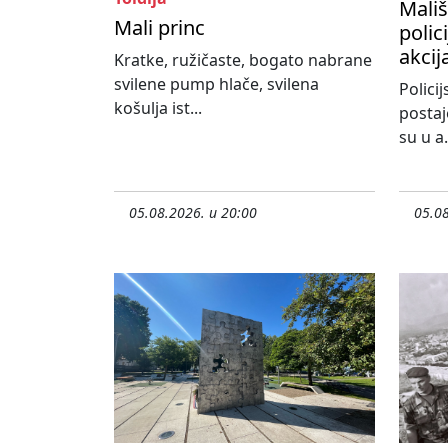
Mališ
Mali princ
polic
akcij
Kratke, ružičaste, bogato nabrane
svilene pump hlače, svilena
Policij
košulja ist...
postaj
su u a.
05.08.2026. u 20:00
05.08