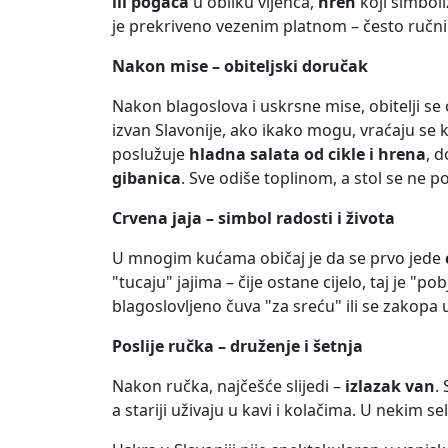
ili pogača
u obliku vijenca,
hren
koji simbol
je prekriveno vezenim platnom – često ručni
Nakon mise – obiteljski doručak
Nakon blagoslova i uskrsne mise, obitelji se 
izvan Slavonije, ako ikako mogu, vraćaju se k
poslužuje
hladna salata od cikle i hrena
, d
gibanica
. Sve odiše toplinom, a stol se ne p
Crvena jaja – simbol radosti i života
U mnogim kućama običaj je da se prvo jede
"tucaju" jajima – čije ostane cijelo, taj je "po
blagoslovljeno čuva "za sreću" ili se zakopa u
Poslije ručka – druženje i šetnja
Nakon ručka, najčešće slijedi –
izlazak van
.
a stariji uživaju u kavi i kolačima. U nekim s