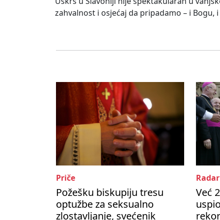
Uskrs u Slavoniji nije spektakularan u vanjsko
zahvalnost i osjećaj da pripadamo – i Bogu, i
Priče
Radar
Požešku biskupiju tresu
Već 2
optužbe za seksualno
uspio
zlostavljanje, svećenik
rekor