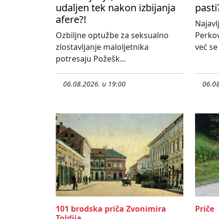
udaljen tek nakon izbijanja
pasti
afere?!
Najavl
Ozbiljne optužbe za seksualno
Perko
zlostavljanje maloljetnika
već se
potresaju Požešk...
06.08.2026. u 19:00
06.08
101 brodska priča Zvonimira
Priče
Toldija