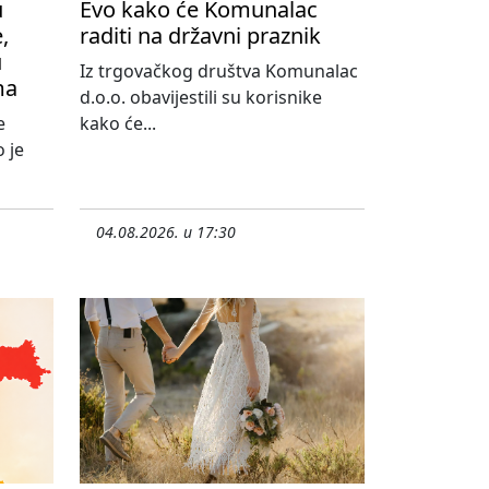
u
Evo kako će Komunalac
,
raditi na državni praznik
u
Iz trgovačkog društva Komunalac
ma
d.o.o. obavijestili su korisnike
e
kako će...
 je
04.08.2026. u 17:30