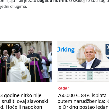
m sjaju – ali je zato
bogat u nutrini
. U svakoj se kući tog 
 jedni drugima.
Radar
3 godine nitko nije
760.000 €, 84% isplata
 srušiti ovaj slavonski
putem narudžbenica: 
d. Hoće li napokon
je Orking postao jedan