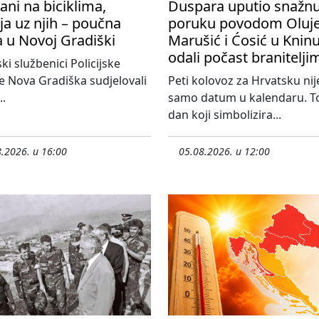
ani na biciklima,
Duspara uputio snažn
ija uz njih – poučna
poruku povodom Oluje
a u Novoj Gradiški
Marušić i Ćosić u Knin
odali počast branitelji
ski službenici Policijske
e Nova Gradiška sudjelovali
Peti kolovoz za Hrvatsku nij
..
samo datum u kalendaru. To
dan koji simbolizira...
.2026. u 16:00
05.08.2026. u 12:00