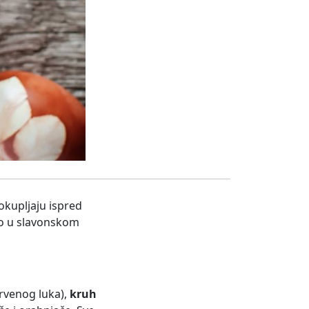
 okupljaju ispred
to u slavonskom
rvenog luka),
kruh