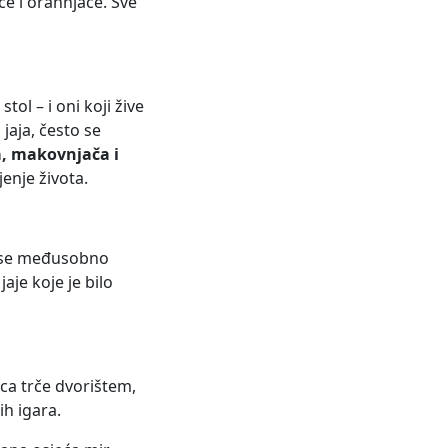
če i orahnjače. Sve
ol – i oni koji žive
jaja, često se
a, makovnjača i
jenje života.
ca se međusobno
jaje koje je bilo
eca trče dvorištem,
ih igara.