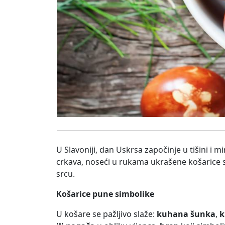
U Slavoniji, dan Uskrsa započinje u tišini i m
crkava, noseći u rukama ukrašene košarice
srcu.
Košarice pune simbolike
U košare se pažljivo slaže:
kuhana šunka
,
k