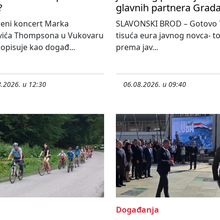
?
glavnih partnera Grad
jeni koncert Marka
SLAVONSKI BROD – Gotovo 
vića Thompsona u Vukovaru
tisuća eura javnog novca- tol
 opisuje kao događ...
prema jav...
.2026. u 12:30
06.08.2026. u 09:40
Događanja