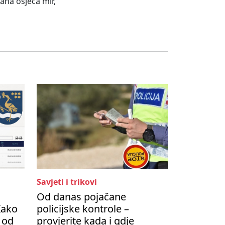
dana osjeća mir,
Savjeti i trikovi
Od danas pojačane
Kako
policijske kontrole –
 od
provjerite kada i gdje