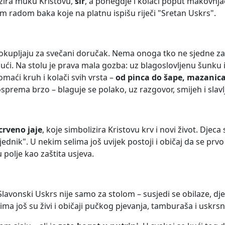
izira muku Kristovu,
sir
, a ponegdje i kolači poput makovnja
m radom baka koje na platnu ispišu riječi "Sretan Uskrs".
okupljaju za svečani doručak. Nema onoga tko ne sjedne za st
ući. Na stolu je prava mala gozba: uz blagoslovljenu šunku i 
omaći kruh i kolači svih vrsta –
od pinca do šape, mazanic
osprema brzo – blaguje se polako, uz razgovor, smijeh i slavl
crveno jaje
, koje simbolizira Kristovu krv i novi život. Dje
bjednik". U nekim selima još uvijek postoji i običaj da se prvo 
 polje kao zaštita usjeva.
 Slavonski Uskrs nije samo za stolom – susjedi se obilaze, dj
elima još su živi i običaji pučkog pjevanja, tamburaša i uskrsn