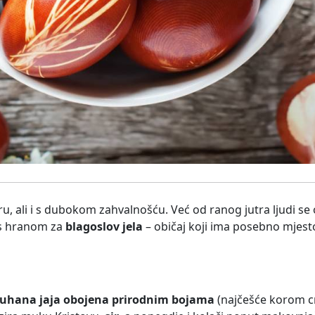
iru, ali i s dubokom zahvalnošću. Već od ranog jutra ljudi se
 s hranom za
blagoslov jela
– običaj koji ima posebno mjes
uhana jaja obojena prirodnim bojama
(najčešće korom c