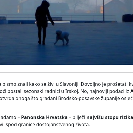
bismo znali kako se živi u Slavoniji. Dovoljno je prošetati k
oći postali sezonski radnici u Irskoj. No, najnoviji podaci iz
A
tvrda onoga što građani Brodsko-posavske županije osjeća
ipadamo –
Panonska Hrvatska
– bilježi
najvišu stopu rizik
vi ispod granice dostojanstvenog života.