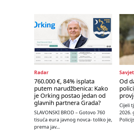
Radar
Savjet
760.000 €, 84% isplata
Od d
putem narudžbenica: Kako
polic
je Orking postao jedan od
provj
glavnih partnera Grada?
Cijeli
SLAVONSKI BROD – Gotovo 760
2026. 
tisuća eura javnog novca- toliko je,
Policij
prema jav...