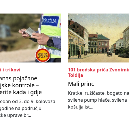
i i trikovi
101 brodska priča Zvonimi
Toldija
anas pojačane
Mali princ
ijske kontrole –
erite kada i gdje
Kratke, ružičaste, bogato n
svilene pump hlače, svilena
 tjedan od 3. do 9. kolovoza
košulja ist...
godine na području
ske uprave br...