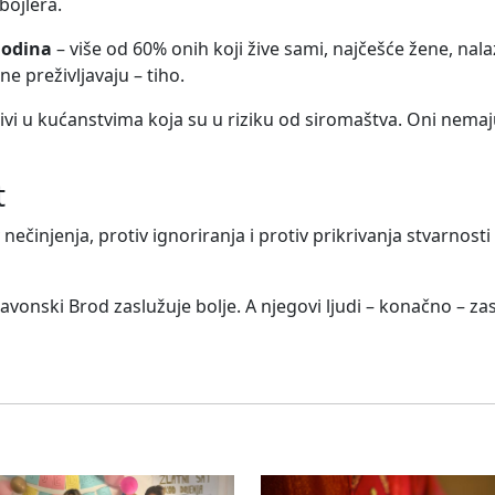
bojlera.
godina
– više od 60% onih koji žive sami, najčešće žene, nal
ne preživljavaju – tiho.
ivi u kućanstvima koja su u riziku od siromaštva. Oni nemaju
t
 nečinjenja, protiv ignoriranja i protiv prikrivanja stvarnosti
vonski Brod zaslužuje bolje. A njegovi ljudi – konačno – zas