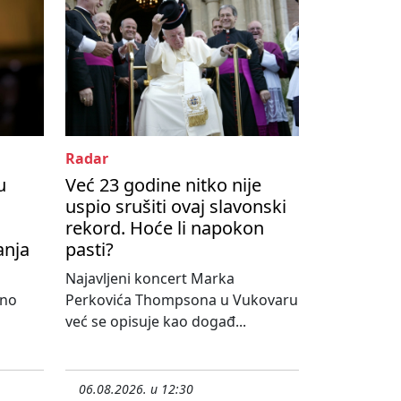
Radar
u
Već 23 godine nitko nije
uspio srušiti ovaj slavonski
rekord. Hoće li napokon
anja
pasti?
Najavljeni koncert Marka
lno
Perkovića Thompsona u Vukovaru
već se opisuje kao događ...
06.08.2026. u 12:30