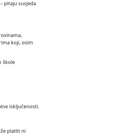
– pitaju susjeda
irovinama,
rima koji, osim
k škole
alne isključenosti.
e platiti ni