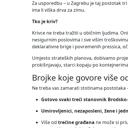
Za usporedbu – u Zagrebu je taj postotak tri 
ima li viška drva za zimu.
Tko je kriv?
Krivce ne treba tražiti u običnim ljudima. 
nesigurnim poslovima i sve višim troškovima ž
deklarativne brige i povremenih pressica, oči
Umjesto strateških planova, dobivamo projek
prokišnjavaju, starci kopaju po kontejnerim
Brojke koje govore više od 
Ne treba vas zamarati stotinama postotaka – 
Gotovo svaki treći stanovnik Brodsko
Umirovljenici, nezaposleni, žene i je
Više od
trećine građana
ne može si priu