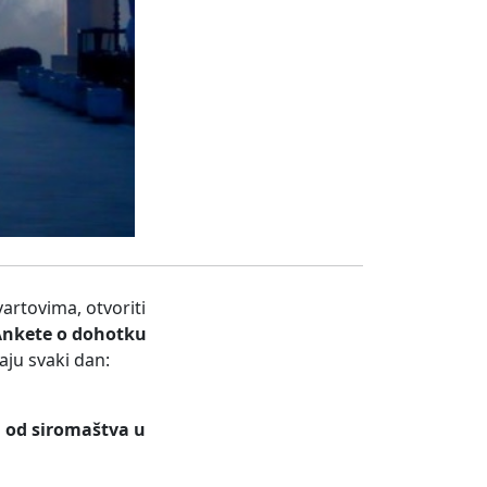
vartovima, otvoriti
nkete o dohotku
ju svaki dan:
a od siromaštva u