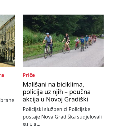
ra
Priče
Mališani na biciklima,
policija uz njih – poučna
akcija u Novoj Gradiški
abrane
Policijski službenici Policijske
postaje Nova Gradiška sudjelovali
su u a...