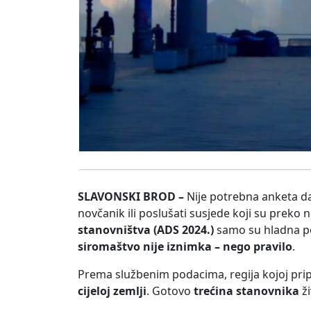
SLAVONSKI BROD –
Nije potrebna anketa da 
novčanik ili poslušati susjede koji su preko n
stanovništva (ADS 2024.)
samo su hladna po
siromaštvo nije iznimka – nego pravilo
.
Prema službenim podacima, regija kojoj pr
cijeloj zemlji
. Gotovo
trećina stanovnika
ži