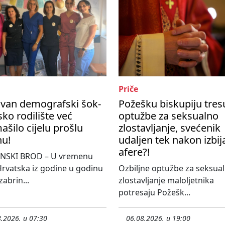
Priče
ivan demografski šok-
Požešku biskupiju tres
ko rodilište već
optužbe za seksualno
šilo cijelu prošlu
zlostavljanje, svećenik
nu!
udaljen tek nakon izbij
afere?!
NSKI BROD – U vremenu
rvatska iz godine u godinu
Ozbiljne optužbe za seksua
 zabrin...
zlostavljanje maloljetnika
potresaju Požešk...
.2026. u 07:30
06.08.2026. u 19:00