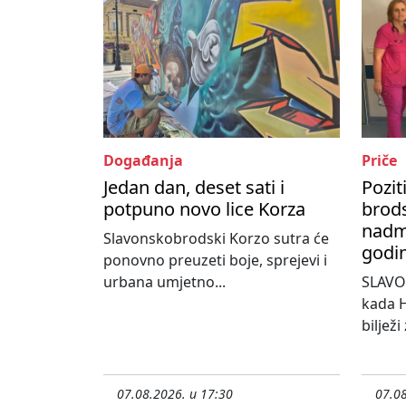
Događanja
Priče
Jedan dan, deset sati i
Pozit
potpuno novo lice Korza
brods
nadma
Slavonskobrodski Korzo sutra će
godi
ponovno preuzeti boje, sprejevi i
urbana umjetno...
SLAVO
kada H
bilježi
07.08.2026. u 17:30
07.08