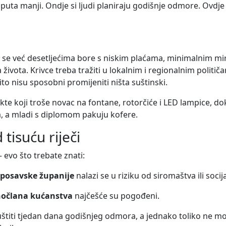
puta manji. Ondje si ljudi planiraju godišnje odmore. Ovdje 
Oni se već desetljećima bore s niskim plaćama, minimalnim m
ivota. Krivce treba tražiti u lokalnim i regionalnim političa
to nisu sposobni promijeniti ništa suštinski.
te koji troše novac na fontane, rotorčiće i LED lampice, do
a, a mladi s diplomom pakuju kofere.
tisuću riječi
evo što trebate znati:
-posavske županije
nalazi se u riziku od siromaštva ili socij
dnočlana kućanstva
najčešće su pogođeni.
štiti tjedan dana godišnjeg odmora, a jednako toliko ne mož