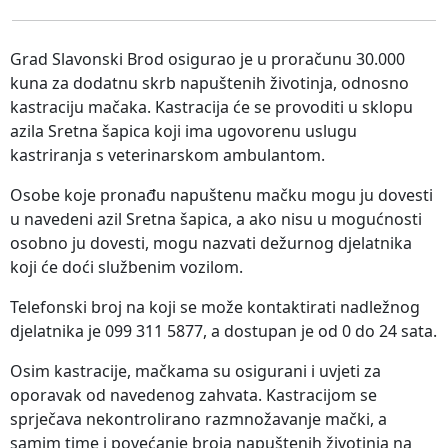
Grad Slavonski Brod osigurao je u proračunu 30.000
kuna za dodatnu skrb napuštenih životinja, odnosno
kastraciju mačaka. Kastracija će se provoditi u sklopu
azila Sretna šapica koji ima ugovorenu uslugu
kastriranja s veterinarskom ambulantom.
Osobe koje pronađu napuštenu mačku mogu ju dovesti
u navedeni azil Sretna šapica, a ako nisu u mogućnosti
osobno ju dovesti, mogu nazvati dežurnog djelatnika
koji će doći službenim vozilom.
Telefonski broj na koji se može kontaktirati nadležnog
djelatnika je 099 311 5877, a dostupan je od 0 do 24 sata.
Osim kastracije, mačkama su osigurani i uvjeti za
oporavak od navedenog zahvata. Kastracijom se
sprječava nekontrolirano razmnožavanje mački, a
samim time i povećanje broja napuštenih životinja na