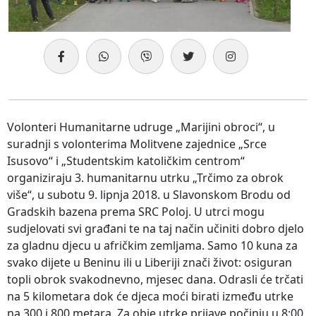
Volonteri Humanitarne udruge „Marijini obroci“, u
suradnji s volonterima Molitvene zajednice „Srce
Isusovo“ i „Studentskim katoličkim centrom“
organiziraju 3. humanitarnu utrku „Trčimo za obrok
više“, u subotu 9. lipnja 2018. u Slavonskom Brodu od
Gradskih bazena prema SRC Poloj. U utrci mogu
sudjelovati svi građani te na taj način učiniti dobro djelo
za gladnu djecu u afričkim zemljama. Samo 10 kuna za
svako dijete u Beninu ili u Liberiji znači život: osiguran
topli obrok svakodnevno, mjesec dana. Odrasli će trčati
na 5 kilometara dok će djeca moći birati između utrke
na 300 i 800 metara. Za obje utrke prijave počinju u 8:00