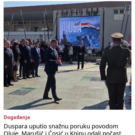
Događanja
Duspara uputio snažnu poruku povodom
Oluje, Marušić i Ćosić u Kninu odali počast