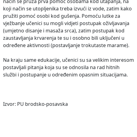
način se pruža prva pomoć osobama kod utapanja, na
koji način se utopljenika treba izvući iz vode, zatim kako
pružiti pomoć osobi kod gušenja. Pomoću lutke za
vježbanje učenici su mogli vidjeti postupak oživljavanja
(umjetno disanje i masaža srca), zatim postupak kod
zaustavljanja krvarenja te su i osobno bili uključeni u
određene aktivnosti (postavljanje trokutaste marame).
Na kraju same edukacije, učenici su sa velikim interesom
postavljali pitanja koja su se odnosila na rad hitnih
službi i postupanje u određenim opasnim situacijama.
Izvor: PU brodsko-posavska