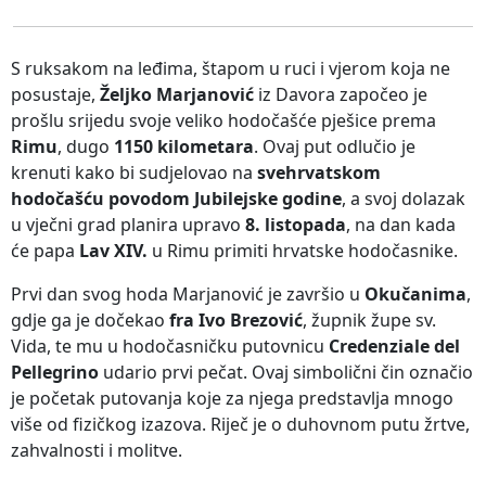
S ruksakom na leđima, štapom u ruci i vjerom koja ne
posustaje,
Željko Marjanović
iz Davora započeo je
prošlu srijedu svoje veliko hodočašće pješice prema
Rimu
, dugo
1150 kilometara
. Ovaj put odlučio je
krenuti kako bi sudjelovao na
svehrvatskom
hodočašću povodom Jubilejske godine
, a svoj dolazak
u vječni grad planira upravo
8. listopada
, na dan kada
će papa
Lav XIV.
u Rimu primiti hrvatske hodočasnike.
Prvi dan svog hoda Marjanović je završio u
Okučanima
,
gdje ga je dočekao
fra Ivo Brezović
, župnik župe sv.
Vida, te mu u hodočasničku putovnicu
Credenziale del
Pellegrino
udario prvi pečat. Ovaj simbolični čin označio
je početak putovanja koje za njega predstavlja mnogo
više od fizičkog izazova. Riječ je o duhovnom putu žrtve,
zahvalnosti i molitve.