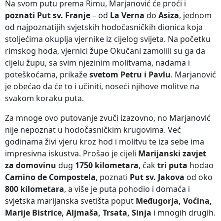
Na svom putu prema Rimu, Marjanović će proći i
poznati Put sv. Franje
– od
La Verna
do
Asiza
, jednom
od najpoznatijih svjetskih hodočasničkih dionica koja
stoljećima okuplja vjernike iz cijelog svijeta. Na početku
rimskog hoda, vjernici župe Okučani zamolili su ga da
cijelu župu, sa svim njezinim molitvama, nadama i
poteškoćama, prikaže
svetom Petru i Pavlu
. Marjanović
je obećao da će to i učiniti, noseći njihove molitve na
svakom koraku puta.
Za mnoge ovo putovanje zvuči izazovno, no Marjanović
nije nepoznat u hodočasničkim krugovima. Već
godinama živi vjeru kroz hod i molitvu te iza sebe ima
impresivna iskustva. Prošao je cijeli
Marijanski zavjet
za domovinu
dug
1750 kilometara
, čak
tri puta
hodao
Camino de Compostela
, poznati
Put sv. Jakova
od oko
800 kilometara
, a više je puta pohodio i domaća i
svjetska marijanska svetišta poput
Međugorja, Voćina,
Marije Bistrice, Aljmaša, Trsata, Sinja
i mnogih drugih.