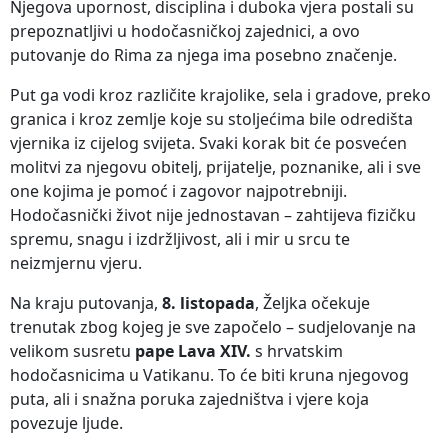
Njegova upornost, disciplina i duboka vjera postali su
prepoznatljivi u hodočasničkoj zajednici, a ovo
putovanje do Rima za njega ima posebno značenje.
Put ga vodi kroz različite krajolike, sela i gradove, preko
granica i kroz zemlje koje su stoljećima bile odredišta
vjernika iz cijelog svijeta. Svaki korak bit će posvećen
molitvi za njegovu obitelj, prijatelje, poznanike, ali i sve
one kojima je pomoć i zagovor najpotrebniji.
Hodočasnički život nije jednostavan – zahtijeva fizičku
spremu, snagu i izdržljivost, ali i mir u srcu te
neizmjernu vjeru.
Na kraju putovanja,
8. listopada
, Željka očekuje
trenutak zbog kojeg je sve započelo – sudjelovanje na
velikom susretu
pape Lava XIV.
s hrvatskim
hodočasnicima u Vatikanu. To će biti kruna njegovog
puta, ali i snažna poruka zajedništva i vjere koja
povezuje ljude.