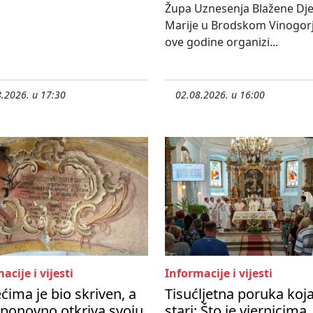
Župa Uznesenja Blažene Dje
Marije u Brodskom Vinogorj
ove godine organizi...
.2026. u 17:30
02.08.2026. u 16:00
acije i vijesti
Informacije i vijesti
ećima je bio skriven, a
Tisućljetna poruka koj
ponovno otkriva svoju
stari: Što je vjernicima