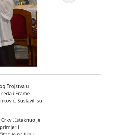
og Trojstva u
 reda i Frame
nković. Suslavili su
 Crkvi. Istaknuo je
primjer i
itao je na kraju