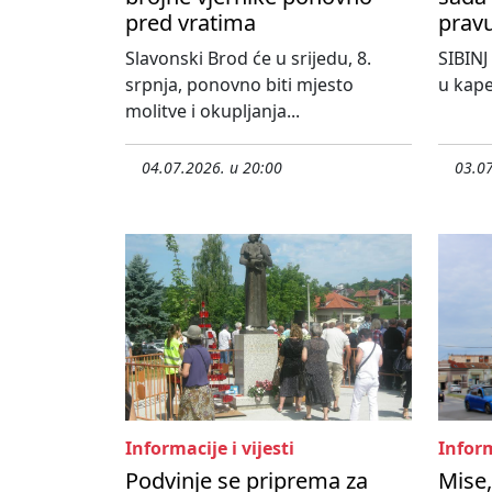
pred vratima
pravu
Slavonski Brod će u srijedu, 8.
SIBINJ
srpnja, ponovno biti mjesto
u kape
molitve i okupljanja...
04.07.2026. u 20:00
03.07
Informacije i vijesti
Inform
Podvinje se priprema za
Mise,