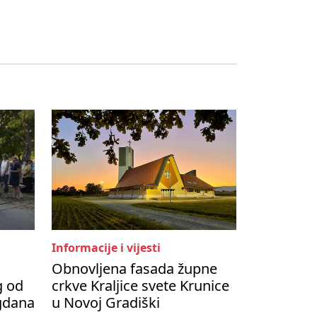
Informacije i vijesti
Obnovljena fasada župne
g od
crkve Kraljice svete Krunice
agdana
u Novoj Gradiški