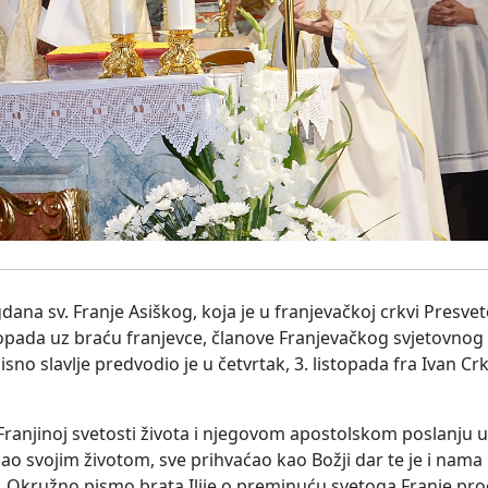
na sv. Franje Asiškog, koja je u franjevačkoj crkvi Presvet
topada uz braću franjevce, članove Franjevačkog svjetovnog
no slavlje predvodio je u četvrtak, 3. listopada fra Ivan Crk
 Franjinoj svetosti života i njegovom apostolskom poslanju u
dao svojim životom, sve prihvaćao kao Božji dar te je i nama 
 Okružno pismo brata Ilije o preminuću svetoga Franje proč