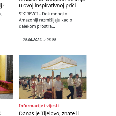
lj?
u ovoj inspirativnoj priči
,
SIKIREVCI – Dok mnogi o
Amazoniji razmišljaju kao o
dalekom prostra...
20.06.2026. u 08:00
Informacije i vijesti
š
Danas je Tijelovo, znate li