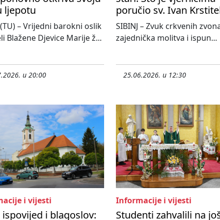
 ljepotu
poručio sv. Ivan Krstite
 (TU) – Vrijedni barokni oslik
SIBINJ – Zvuk crkvenih zvona
li Blažene Djevice Marije ž...
zajednička molitva i ispun...
.2026. u 20:00
25.06.2026. u 12:30
acije i vijesti
Informacije i vijesti
 ispovijed i blagoslov:
Studenti zahvalili na jo