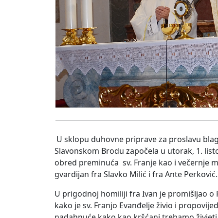
U sklopu duhovne priprave za proslavu blagda
Slavonskom Brodu započela u utorak, 1. lis
obred preminuća sv. Franje kao i večernje mis
gvardijan fra Slavko Milić i fra Ante Perković.
U prigodnoj homiliji fra Ivan je promišljao o
kako je sv. Franjo Evanđelje živio i propovije
nadahnuće kako kao kršćani trebamo živjeti.