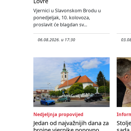
Lovre
Vjernici u Slavonskom Brodu u
ponedjeljak, 10. kolovoza,
proslavit će blagdan sv...
06.08.2026. u 17:30
03.08
Nedjeljnja propovijed
Inform
Jedan od najvažnijih dana za
Stolj
brojne vjernike ponovno
sada 