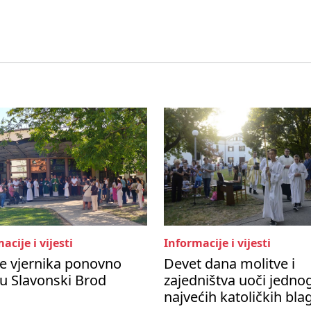
acije i vijesti
Informacije i vijesti
e vjernika ponovno
Devet dana molitve i
 u Slavonski Brod
zajedništva uoči jedno
najvećih katoličkih bl