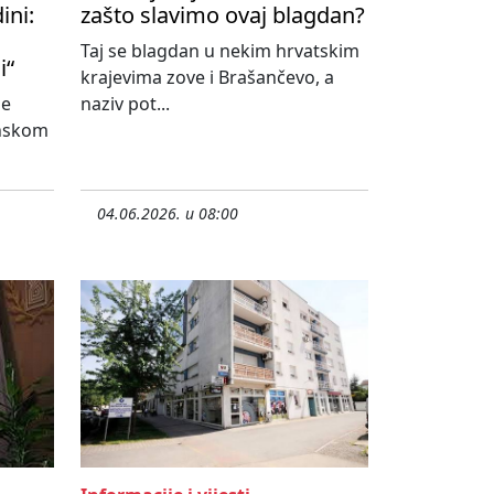
ini:
zašto slavimo ovaj blagdan?
Taj se blagdan u nekim hrvatskim
i“
krajevima zove i Brašančevo, a
ne
naziv pot...
onskom
04.06.2026. u 08:00