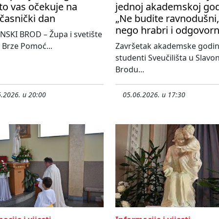
to vas očekuje na
jednoj akademskoj god
časnički dan
„Ne budite ravnodušni,
nego hrabri i odgovorn
SKI BROD – Župa i svetište
 Brze Pomoć...
Završetak akademske godi
studenti Sveučilišta u Slav
Brodu...
.2026. u 20:00
05.06.2026. u 17:30