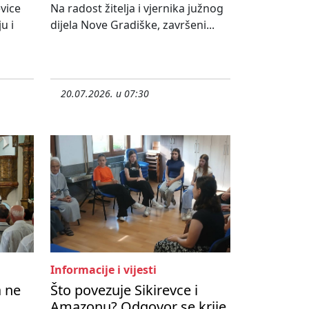
vice
Na radost žitelja i vjernika južnog
u i
dijela Nove Gradiške, završeni...
20.07.2026. u 07:30
Informacije i vijesti
a ne
Što povezuje Sikirevce i
Amazonu? Odgovor se krije