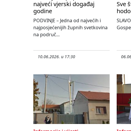
najveći vjerski događaj
Sve š
godine
hodo
PODVINJE – Jedna od najvećih i
SLAVON
najposjećenijih župnih svetkovina
Gospe
na područ...
10.06.2026. u 17:30
06.06