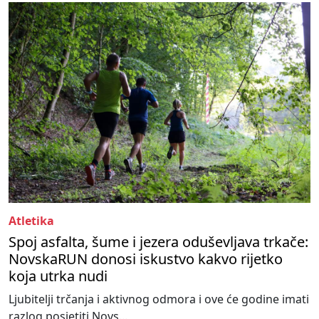
Atletika
Spoj asfalta, šume i jezera oduševljava trkače:
NovskaRUN donosi iskustvo kakvo rijetko
koja utrka nudi
Ljubitelji trčanja i aktivnog odmora i ove će godine imati
razlog posjetiti Novs...