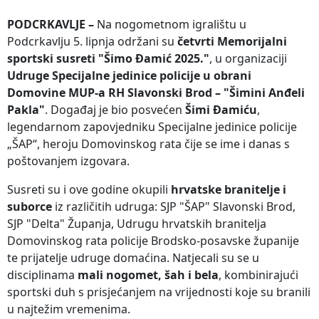
PODCRKAVLJE –
Na nogometnom igralištu u
Podcrkavlju 5. lipnja održani su
četvrti Memorijalni
sportski susreti "Šimo Đamić 2025."
, u organizaciji
Udruge Specijalne jedinice policije u obrani
Domovine MUP-a RH Slavonski Brod – "Šimini Anđeli
Pakla"
. Događaj je bio posvećen
Šimi Đamiću
,
legendarnom zapovjedniku Specijalne jedinice policije
„ŠAP“, heroju Domovinskog rata čije se ime i danas s
poštovanjem izgovara.
Susreti su i ove godine okupili
hrvatske branitelje i
suborce
iz različitih udruga: SJP "ŠAP" Slavonski Brod,
SJP "Delta" Županja, Udrugu hrvatskih branitelja
Domovinskog rata policije Brodsko-posavske županije
te prijatelje udruge domaćina. Natjecali su se u
disciplinama
mali nogomet, šah i bela
, kombinirajući
sportski duh s prisjećanjem na vrijednosti koje su branili
u najtežim vremenima.