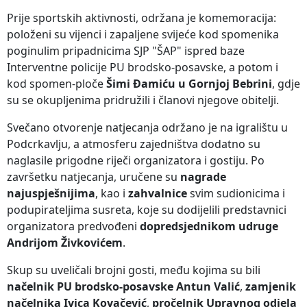
Prije sportskih aktivnosti, održana je komemoracija:
položeni su vijenci i zapaljene svijeće kod spomenika
poginulim pripadnicima SJP "ŠAP" ispred baze
Interventne policije PU brodsko-posavske, a potom i
kod spomen-ploče
Šimi Đamiću u Gornjoj Bebrini
, gdje
su se okupljenima pridružili i članovi njegove obitelji.
Svečano otvorenje natjecanja održano je na igralištu u
Podcrkavlju, a atmosferu zajedništva dodatno su
naglasile prigodne riječi organizatora i gostiju. Po
završetku natjecanja, uručene su
nagrade
najuspješnijima
, kao i
zahvalnice
svim sudionicima i
podupirateljima susreta, koje su dodijelili predstavnici
organizatora predvođeni
dopredsjednikom udruge
Andrijom Živkovićem
.
Skup su uveličali brojni gosti, među kojima su bili
načelnik PU brodsko-posavske Antun Valić
,
zamjenik
načelnika Ivica Kovačević
,
pročelnik Upravnog odjela