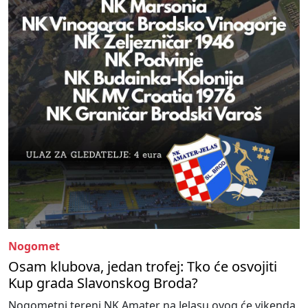
Nogomet
Osam klubova, jedan trofej: Tko će osvojiti
Kup grada Slavonskog Broda?
Nogometni tereni NK Amater na Jelasu ovog će vikenda