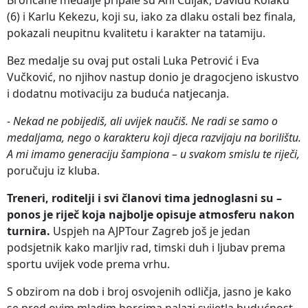
(6) i Karlu Kekezu, koji su, iako za dlaku ostali bez finala,
pokazali neupitnu kvalitetu i karakter na tatamiju.
Bez medalje su ovaj put ostali Luka Petrović i Eva
Vučković, no njihov nastup donio je dragocjeno iskustvo
i dodatnu motivaciju za buduća natjecanja.
-
Nekad ne pobijediš, ali uvijek naučiš. Ne radi se samo o
medaljama, nego o karakteru koji djeca razvijaju na borilištu.
A mi imamo generaciju šampiona – u svakom smislu te riječi,
poručuju iz kluba.
Treneri, roditelji i svi članovi tima jednoglasni su –
ponos je riječ koja najbolje opisuje atmosferu nakon
turnira.
Uspjeh na AJPTour Zagreb još je jedan
podsjetnik kako marljiv rad, timski duh i ljubav prema
sportu uvijek vode prema vrhu.
S obzirom na dob i broj osvojenih odličja, jasno je kako
se pred ovim mladim borcima nalazi svijetla budućnost –