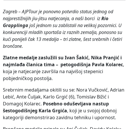
Zagreb – AJPTour je ponovno potvrdio status jednog od
najprestižnijih jiu-jitsu natjecanja, a naši borci iz
Rio
Grapplinga
još jednom su zablistali na velikoj pozornici. U
konkurenciji mladih sportaša iz raznih zemalja, ponosno su
kući ponijeli čak 13 medalja – tri zlatne, šest srebrnih i četiri
brončane.
Zlatne medalje zaslužili su Ivan Šakić, Nika Pranjić i
najmlađa članica tima – petogodišnja Pavla Kolarec
,
koja je natjecanje završila na najvišoj stepenici
pobjedničkog postolja.
Srebrnim medaljama okitili su se: Nora Vučković, Adrian
Lebić, Ante Čuljak, Karlo Grgić (6), Tomislav Bižić i
Domagoj Kolarec.
Posebno oduševljava nastup
šestogodišnjeg Karla Grgića
, koji je u svojoj dobnoj
kategoriji demonstrirao zavidnu tehniku i upornost.
Brončane medalje pripale su Ani Čuljak, Davidu Kolaku