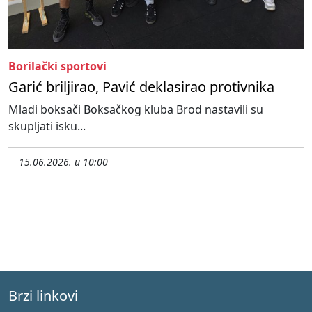
Borilački sportovi
Garić briljirao, Pavić deklasirao protivnika
Mladi boksači Boksačkog kluba Brod nastavili su
skupljati isku...
15.06.2026. u 10:00
Brzi linkovi