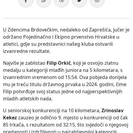
U Zdencima Brdovečkim, nedaleko od Zaprešića, jučer je
održano Pojedinačno i Ekipno prvenstvo Hrvatske u
atletici, gdje su predstavnici našeg kluba ostvarili
izvanredne rezultate.
Najviše je zablistao
Filip Orkić
, koji je osvojio zlatnu
medalju u kategoriji mlađih juniora na 5 kilometara, s
izvanrednim vremenom od 15:54. Ova pobjeda donijela
mu je treću titulu državnog prvaka u 2024. godini, čime
Filip potvrđuje svoj status jedne od najperspektivnijih
mladih atletskih nada.
U seniorskoj konkurenciji na 10 kilometara,
Zrinoslav
Kekez
zauzeo je odlično 9. mjesto u konkurenciji od čak
85 trkača, s rezultatom od 32:15, što svjedoči o njegovoj
predanosti i izdržljivosti u najzahtjevnijoj kategoriji