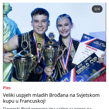
Ples
Veliki uspjeh mladih Brođana na Svjetskom
kupu u Francuskoj!
Slavonski Brod ponovno ima razlog za ponos na