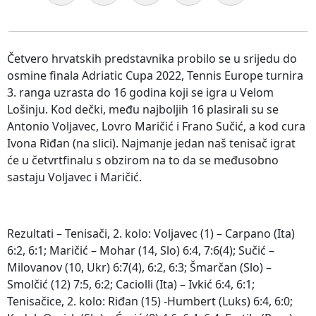
Četvero hrvatskih predstavnika probilo se u srijedu do
osmine finala Adriatic Cupa 2022, Tennis Europe turnira
3. ranga uzrasta do 16 godina koji se igra u Velom
Lošinju. Kod dečki, među najboljih 16 plasirali su se
Antonio Voljavec, Lovro Maričić i Frano Sučić, a kod cura
Ivona Riđan (na slici). Najmanje jedan naš tenisač igrat
će u četvrtfinalu s obzirom na to da se međusobno
sastaju Voljavec i Maričić.
Rezultati – Tenisači, 2. kolo: Voljavec (1) – Carpano (Ita)
6:2, 6:1; Maričić – Mohar (14, Slo) 6:4, 7:6(4); Sučić –
Milovanov (10, Ukr) 6:7(4), 6:2, 6:3; Šmarčan (Slo) –
Smolčić (12) 7:5, 6:2; Caciolli (Ita) – Ivkić 6:4, 6:1;
Tenisačice, 2. kolo: Riđan (15) -Humbert (Luks) 6:4, 6:0;