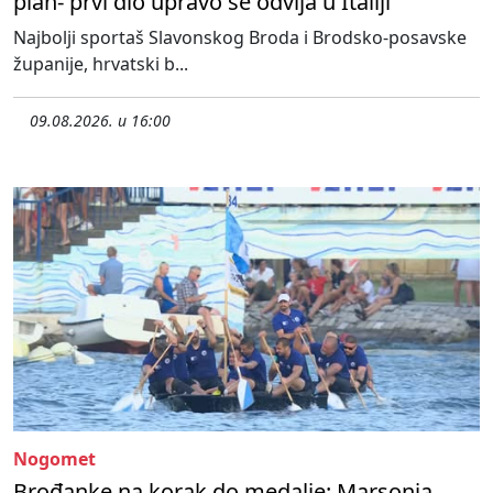
plan- prvi dio upravo se odvija u Italiji
Najbolji sportaš Slavonskog Broda i Brodsko-posavske
županije, hrvatski b...
09.08.2026. u 16:00
Nogomet
Brođanke na korak do medalje: Marsonia