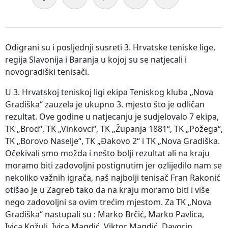
Odigrani su i posljednji susreti 3. Hrvatske teniske lige,
regija Slavonija i Baranja u kojoj su se natjecali i
novogradiški tenisači.
U 3. Hrvatskoj teniskoj ligi ekipa Teniskog kluba „Nova
Gradiška“ zauzela je ukupno 3. mjesto što je odličan
rezultat. Ove godine u natjecanju je sudjelovalo 7 ekipa,
TK „Brod“, TK „Vinkovci“, TK „Županja 1881“, TK „Požega“,
TK „Borovo Naselje“, TK „Đakovo 2“ i TK „Nova Gradiška.
Očekivali smo možda i nešto bolji rezultat ali na kraju
moramo biti zadovoljni postignutim jer ozlijedilo nam se
nekoliko važnih igrača, naš najbolji tenisač Fran Rakonić
otišao je u Zagreb tako da na kraju moramo biti i više
nego zadovoljni sa ovim trećim mjestom. Za TK „Nova
Gradiška“ nastupali su : Marko Brčić, Marko Pavlica,
Ivica Kožulj, Ivica Magdić, Viktor Magdić, Davorin