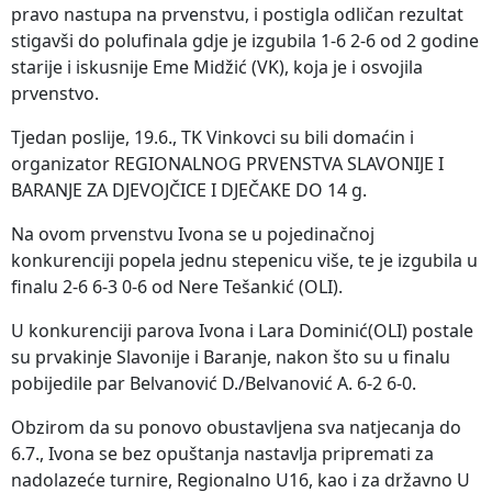
pravo nastupa na prvenstvu, i postigla odličan rezultat
stigavši do polufinala gdje je izgubila 1-6 2-6 od 2 godine
starije i iskusnije Eme Midžić (VK), koja je i osvojila
prvenstvo.
Tjedan poslije, 19.6., TK Vinkovci su bili domaćin i
organizator REGIONALNOG PRVENSTVA SLAVONIJE I
BARANJE ZA DJEVOJČICE I DJEČAKE DO 14 g.
Na ovom prvenstvu Ivona se u pojedinačnoj
konkurenciji popela jednu stepenicu više, te je izgubila u
finalu 2-6 6-3 0-6 od Nere Tešankić (OLI).
U konkurenciji parova Ivona i Lara Dominić(OLI) postale
su prvakinje Slavonije i Baranje, nakon što su u finalu
pobijedile par Belvanović D./Belvanović A. 6-2 6-0.
Obzirom da su ponovo obustavljena sva natjecanja do
6.7., Ivona se bez opuštanja nastavlja pripremati za
nadolazeće turnire, Regionalno U16, kao i za državno U