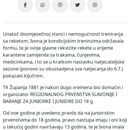
Unatoč dvomjesečnoj stanci i nemogućnosti treniranja
sa reketom, Ivona je kondicijskim treninzima održavala
formu, te je svoje glavne rekvizite rekete u vrijeme
karantene zamijenila sa trakama, čunjevima,
medicinkama, i to se u kratkom nastavku natjecateljske
sezone (ponovo su obustavljena sva natjecanja do 6.7.)
pokazalo ključnim.
TK Županja 1881 je nakon dugo vremena bio domaćin i
organizator REGIONALNOG PRVENSTVA SLAVONIJE I
BARANJE ZA JUNIORKE I JUNIORE DO 18 g.
Od ove godine je uvedeno pravilo da na juniorskim
prvenstvima do 18 godina, pravo nastupa imaju i oni koji
u tekućoj godini navršavaju 13 godina, te je Ivona imala