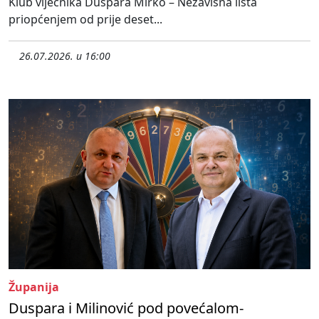
Klub vijećnika Duspara Mirko – Nezavisna lista
priopćenjem od prije deset...
26.07.2026. u 16:00
Županija
Duspara i Milinović pod povećalom-