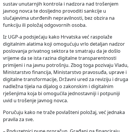
sustav unutarnjih kontrola i nadzora nad trošenjem
javnog novca te dosljedno provoditi sankcije u
slučajevima utvrđenih nepravilnosti, bez obzira na
funkciju ili položaj odgovornih osoba.
Iz UGP-a podsjećaju kako Hrvatska već raspolaže
digitalnim alatima koji omogućuju vrlo detaljan nadzor
poslovanja privatnog sektora te smatraju da je došlo
vrijeme da se ista razina digitalne transparentnosti
primijeni i na javnu potrošnju. Zbog toga pozivaju Vladu,
Ministarstvo financija, Ministarstvo pravosuđa, uprave i
digitalne transformacije, Državni ured za reviziju i druga
nadležna tijela na dijalog o zakonskim i digitalnim
rješenjima koja bi omogućila jednostavniji i potpuniji
uvid u trošenje javnog novca.
Poručuju kako ne traže povlašteni položaj, već jednaka
pravila za sve.
– Poduzetnici pune proračun. Građani ga financiraju.