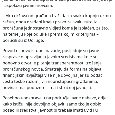
raspolažu javnim novcem.
– Ako država od građana traži da za svaku kupnju uzmu
račun, onda građani imaju pravo za svaki euro iz
proračuna jednostavno vidjeti kome je isplaćen, za što,
na temelju koje odluke i prema kojim kriterijima –
poručili su iz Udruge.
Povod njihovu istupu, navode, posljednje su javne
rasprave o upravljanju javnim sredstvima koje su
ponovno otvorile pitanje transparentnosti trošenja
proračunskog novca. Smatraju da formalna objava
financijskih izvještaja više nije dovoljna jer su podaci
često teško razumljivi i nepristupačni građanima,
novinarima, poduzetnicima i stručnoj javnosti.
Posebno upozoravaju na područje javne nabave, gdje,
kako ističu, nije dovoljno objaviti samo tko je dobio
posao ili sredstva. Javnost bi trebala imati uvid i u