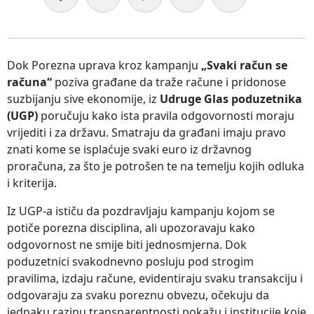
Dok Porezna uprava kroz kampanju
„Svaki račun se
računa“
poziva građane da traže račune i pridonose
suzbijanju sive ekonomije, iz
Udruge Glas poduzetnika
(UGP)
poručuju kako ista pravila odgovornosti moraju
vrijediti i za državu. Smatraju da građani imaju pravo
znati kome se isplaćuje svaki euro iz državnog
proračuna, za što je potrošen te na temelju kojih odluka
i kriterija.
Iz UGP-a ističu da pozdravljaju kampanju kojom se
potiče porezna disciplina, ali upozoravaju kako
odgovornost ne smije biti jednosmjerna. Dok
poduzetnici svakodnevno posluju pod strogim
pravilima, izdaju račune, evidentiraju svaku transakciju i
odgovaraju za svaku poreznu obvezu, očekuju da
jednaku razinu transparentnosti pokažu i institucije koje