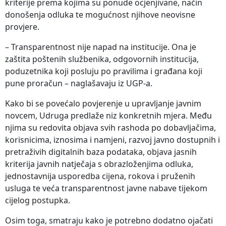
kriterije prema kojima su ponude ocjenjivane, način
donošenja odluka te mogućnost njihove neovisne
provjere.
– Transparentnost nije napad na institucije. Ona je
zaštita poštenih službenika, odgovornih institucija,
poduzetnika koji posluju po pravilima i građana koji
pune proračun – naglašavaju iz UGP-a.
Kako bi se povećalo povjerenje u upravljanje javnim
novcem, Udruga predlaže niz konkretnih mjera. Među
njima su redovita objava svih rashoda po dobavljačima,
korisnicima, iznosima i namjeni, razvoj javno dostupnih i
pretraživih digitalnih baza podataka, objava jasnih
kriterija javnih natječaja s obrazloženjima odluka,
jednostavnija usporedba cijena, rokova i pruženih
usluga te veća transparentnost javne nabave tijekom
cijelog postupka.
Osim toga, smatraju kako je potrebno dodatno ojačati