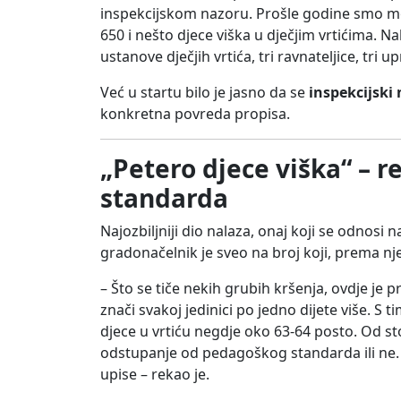
inspekcijskom nazoru. Prošle godine smo mor
650 i nešto djece viška u dječjim vrtićima. 
ustanove dječjih vrtića, tri ravnateljice, tri u
Već u startu bilo je jasno da se
inspekcijski 
konkretna povreda propisa.
„Petero djece viška“ – 
standarda
Najozbiljniji dio nalaza, onaj koji se odnosi 
gradonačelnik je sveo na broj koji, prema n
– Što se tiče nekih grubih kršenja, ovdje je 
znači svakoj jedinici po jedno dijete više. 
djece u vrtiću negdje oko 63-64 posto. Od stoti
odstupanje od pedagoškog standarda ili ne.
upise – rekao je.