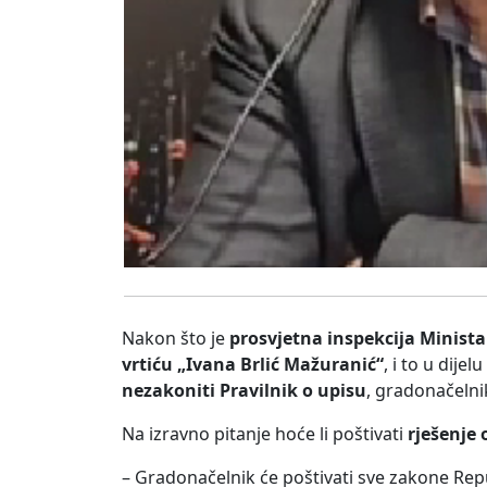
Nakon što je
prosvjetna inspekcija Minista
vrtiću „Ivana Brlić Mažuranić“
, i to u dije
nezakoniti Pravilnik o upisu
, gradonačeln
Na izravno pitanje hoće li poštivati
rješenje 
– Gradonačelnik će poštivati sve zakone Repu