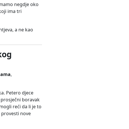
a imamo negdje oko
oji ima tri
htjeva, a ne kao
kog
inama
,
ka. Petero djece
e prosječni boravak
ogli reći da li je to
 provesti nove