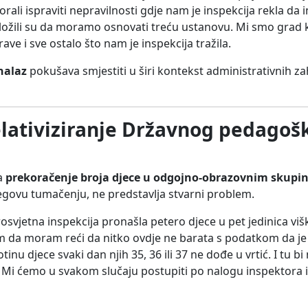
ali ispraviti nepravilnosti gdje nam je inspekcija rekla d
Naložili su da moramo osnovati treću ustanovu. Mi smo grad k
prave i sve ostalo što nam je inspekcija tražila.
nalaz
pokušava smjestiti u širi kontekst administrativnih za
relativiziranje Državnog pedagoš
na
prekoračenje broja djece u odgojno-obrazovnim skup
jegovu tumačenju, ne predstavlja stvarni problem.
prosvjetna inspekcija pronašla petero djece u pet jedinica viš
S tim da moram reći da nitko ovdje ne barata s podatkom da j
nu djece svaki dan njih 35, 36 ili 37 ne dođe u vrtić. I tu bi m
 Mi ćemo u svakom slučaju postupiti po nalogu inspektora i