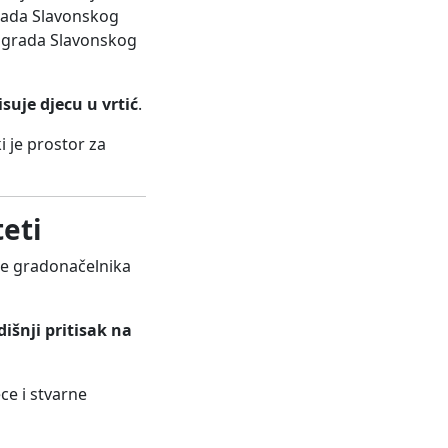
grada Slavonskog
a grada Slavonskog
suje djecu u vrtić
.
ki je prostor za
teti
je gradonačelnika
dišnji pritisak na
ce i stvarne