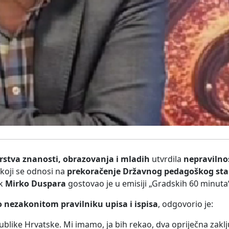
rstva znanosti, obrazovanja i mladih
utvrdila
nepravilno
lu koji se odnosi na
prekoračenje Državnog pedagoškog st
ik
Mirko Duspara
gostovao je u emisiji „Gradskih 60 minuta
o nezakonitom pravilniku upisa i ispisa
, odgovorio je:
blike Hrvatske. Mi imamo, ja bih rekao, dva opriječna zakl