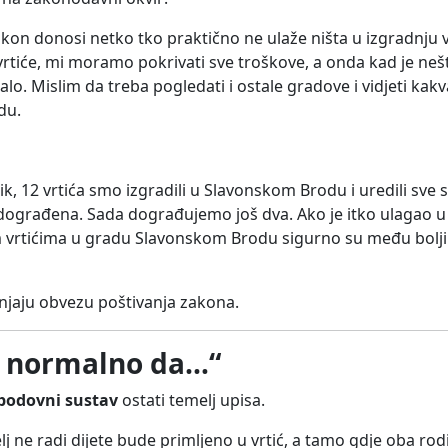
kon donosi netko tko praktično ne ulaže ništa u izgradnju v
rtiće, mi moramo pokrivati sve troškove, a onda kad je ne
alo. Mislim da treba pogledati i ostale gradove i vidjeti kakva
du.
 12 vrtića smo izgradili u Slavonskom Brodu i uredili sve st
va dograđena. Sada dograđujemo još dva. Ako je itko ulagao u
im vrtićima u gradu Slavonskom Brodu sigurno su među bolj
njaju obvezu poštivanja zakona.
je normalno da…“
bodovni sustav
ostati temelj upisa.
j ne radi dijete bude primljeno u vrtić, a tamo gdje oba rodi