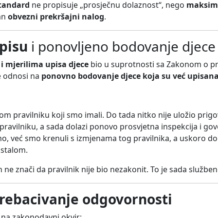
standard
ne propisuje „prosječnu dolaznost“, nego
maksima
dan
obvezni prekršajni nalog
.
upisu
i ponovljeno bodovanje djece
 i mjerilima upisa djece
bio u suprotnosti sa Zakonom o 
se odnosi na
ponovno bodovanje djece koja su već upisana 
m pravilniku koji smo imali. Do tada nitko nije uložio pri
pravilniku, a sada dolazi ponovo prosvjetna inspekcija i gov
 već smo krenuli s izmjenama tog pravilnika, a uskoro dola
ostalom.
 ne znači da pravilnik nije bio nezakonit. To je sada službe
prebacivanje odgovornosti
 na zakonodavni okvir: