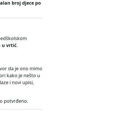
lan broj djece po
predškolskom
u vrtić
.
govor da je ono mimo
ori kako je nešto u
ze i novi upisi,
no potvrđeno.