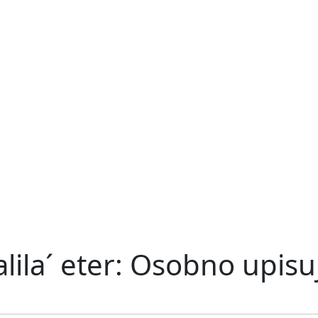
palila´ eter: Osobno upis