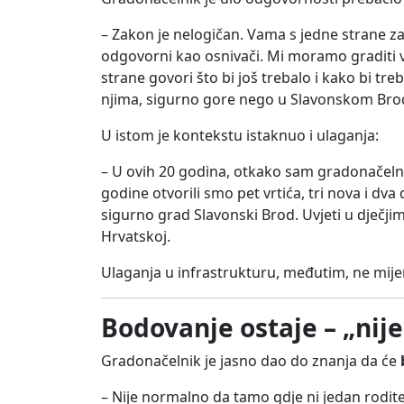
– Zakon je nelogičan. Vama s jedne strane za
odgovorni kao osnivači. Mi moramo graditi v
strane govori što bi još trebalo i kako bi treb
njima, sigurno gore nego u Slavonskom Bro
U istom je kontekstu istaknuo i ulaganja:
– U ovih 20 godina, otkako sam gradonačelnik,
godine otvorili smo pet vrtića, tri nova i d
sigurno grad Slavonski Brod. Uvjeti u dječj
Hrvatskoj.
Ulaganja u infrastrukturu, međutim, ne mije
Bodovanje ostaje – „ni
Gradonačelnik je jasno dao do znanja da će
– Nije normalno da tamo gdje ni jedan roditel