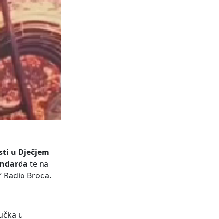
sti u Dječjem
andarda
te na
“ Radio Broda.
jučka u