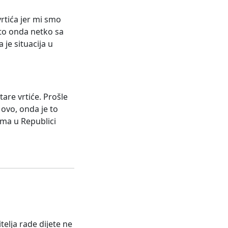
rtića jer mi smo
što onda netko sa
 je situacija u
are vrtiće. Prošle
 ovo, onda je to
ima u Republici
telja rade dijete ne