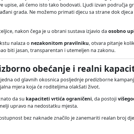
e upise, ali ćemo isto tako bodovati. Ljudi izvan područja 
rađani grada. Ne možemo primati djecu sa strane dok djec
teljice, nakon čega je u obrani sustava izjavio da
osobno upi
ekstu nalaza o
nezakonitom pravilniku
, otvara pitanje koli
bao biti jasan, transparentan i utemeljen na zakonu.
dizborno obećanje i realni kapaci
i jedna od glavnih okosnica posljednje predizborne kampan
lna mjera koja će roditeljima olakšati život.
oznato da su
kapaciteti vrtića ograničeni
, da postoji
višego
elji upravo na nedostatku mjesta.
stupnost bez naknade značilo je zanemariti realan broj dje