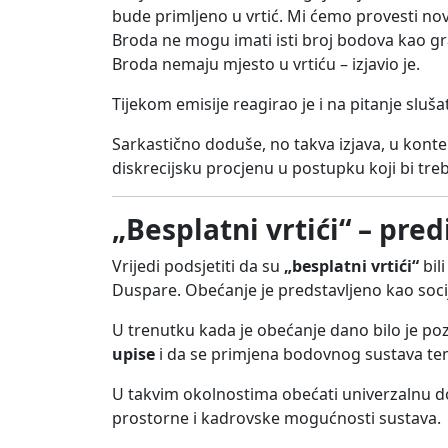
bude primljeno u vrtić. Mi ćemo provesti nov
Broda ne mogu imati isti broj bodova kao g
Broda nemaju mjesto u vrtiću – izjavio je.
Tijekom emisije reagirao je i na pitanje sluša
Sarkastično doduše, no takva izjava, u kont
diskrecijsku procjenu u postupku koji bi tre
„Besplatni vrtići“ – pre
Vrijedi podsjetiti da su
„besplatni vrtići“
bil
Duspare. Obećanje je predstavljeno kao socija
U trenutku kada je obećanje dano bilo je p
upise
i da se primjena bodovnog sustava tem
U takvim okolnostima obećati univerzalnu do
prostorne i kadrovske mogućnosti sustava.