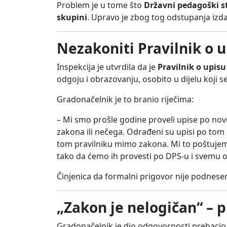
Problem je u tome što
Državni pedagoški 
skupini
. Upravo je zbog tog odstupanja iz
Nezakoniti Pravilnik o 
Inspekcija je utvrdila da je
Pravilnik o upisu
odgoju i obrazovanju, osobito u dijelu koji 
Gradonačelnik je to branio riječima:
– Mi smo prošle godine proveli upise po novo
zakona ili nečega. Odrađeni su upisi po tom 
tom pravilniku mimo zakona. Mi to poštujemo,
tako da ćemo ih provesti po DPS-u i svemu 
Činjenica da formalni prigovor nije podnesen
„Zakon je nelogičan“ – 
Gradonačelnik je dio odgovornosti prebacio