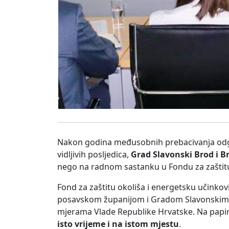
Nakon godina međusobnih prebacivanja odgov
vidljivih posljedica,
Grad Slavonski Brod i Br
nego na radnom sastanku u Fondu za zaštitu 
Fond za zaštitu okoliša i energetsku učinkovi
posavskom županijom i Gradom Slavonskim B
mjerama Vlade Republike Hrvatske. Na papi
isto vrijeme i na istom mjestu
.