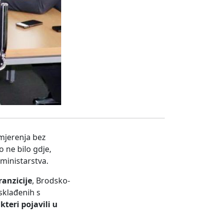
mjerenja bez
 to ne bilo gdje,
ministarstva.
ranzicije
, Brodsko-
sklađenih s
akteri pojavili u