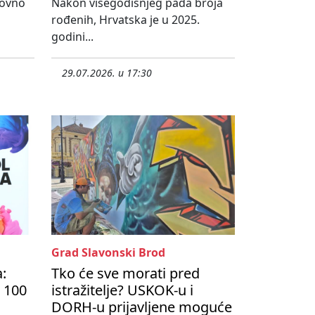
novno
Nakon višegodišnjeg pada broja
rođenih, Hrvatska je u 2025.
godini...
29.07.2026. u 17:30
Grad Slavonski Brod
a:
Tko će sve morati pred
 100
istražitelje? USKOK-u i
DORH-u prijavljene moguće