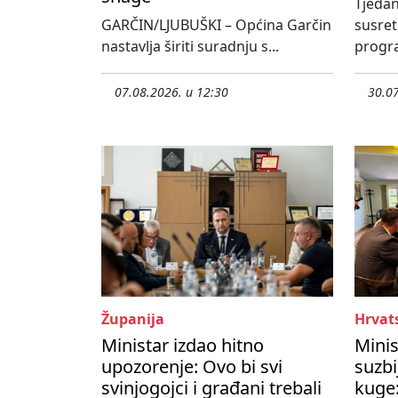
Tjedan
GARČIN/LJUBUŠKI – Općina Garčin
susre
nastavlja širiti suradnju s...
progra
07.08.2026. u 12:30
30.07
Županija
Hrvat
Ministar izdao hitno
Minis
upozorenje: Ovo bi svi
suzbi
svinjogojci i građani trebali
kuge: