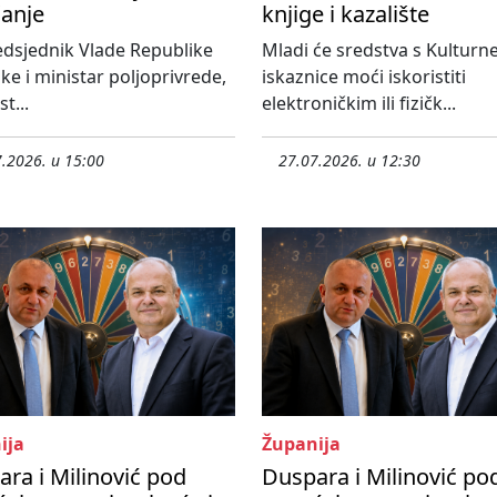
čanje
knjige i kazalište
dsjednik Vlade Republike
Mladi će sredstva s Kulturn
ke i ministar poljoprivrede,
iskaznice moći iskoristiti
t...
elektroničkim ili fizičk...
.2026. u 15:00
27.07.2026. u 12:30
ija
Županija
ra i Milinović pod
Duspara i Milinović po