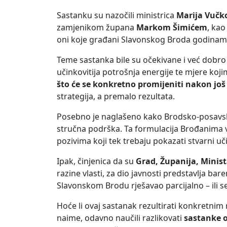
Sastanku su nazočili ministrica
Marija Vučk
zamjenikom župana
Markom Šimićem
, kao
oni koje građani Slavonskog Broda godinama
Teme sastanka bile su očekivane i već dobro
učinkovitija potrošnja energije te mjere kojim
što će se konkretno promijeniti nakon jo
strategija, a premalo rezultata.
Posebno je naglašeno kako Brodsko-posavska 
stručna podrška. Ta formulacija Brođanima 
pozivima koji tek trebaju pokazati stvarni uč
Ipak, činjenica da su
Grad, Županija, Minis
razine vlasti, za dio javnosti predstavlja 
Slavonskom Brodu rješavao parcijalno – ili 
Hoće li ovaj sastanak rezultirati konkretnim 
naime, odavno naučili razlikovati
sastanke o