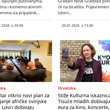
 ispunjen putovanjima,
Građani Nove Gradiške po
tima i komemorativnim
će na birališta. Prijevremeni
mima iza pripadnik...
izbori...
.2026. u 20:00
30.07.2026. u 15:00
ska
Hrvatska
tar otkrio novi plan za
Stiže Kulturna iskaznic
janje afričke svinjske
Tisuće mladih dobivaju
 Lovci dobivaju
eura za kino, koncerte,