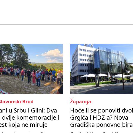
Slavonski Brod
Županija
ni u Srbu i Glini: Dva
Hoće li se ponoviti dvo
 dvije komemoracije i
Grgića i HDZ-a? Nova
est koja ne miruje
Gradiška ponovno bira