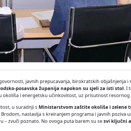
ornosti, javnih prepucavanja, birokratskih objašnjenja i 
odsko-posavska županija napokon su sjeli za isti stol
. I
okoliša i energetsku učinkovitost, uz prisutnost resornog 
tost, u suradnji s
Ministarstvom zaštite okoliša i zelene t
rodom, nastavlja s kreiranjem programa i javnih poziva u
ru – zvuči poznato. No ovoga puta barem su se
svi ključni 