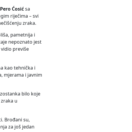
Pero Ćosić
sa
gim riječima – svi
ečišćenju zraka.
iša, pametnija i
staje nepoznato jest
 vidio previše
a kao tehnička i
a, mjerama i javnim
 izostanka bilo koje
 zraka u
i. Brođani su,
nja za još jedan