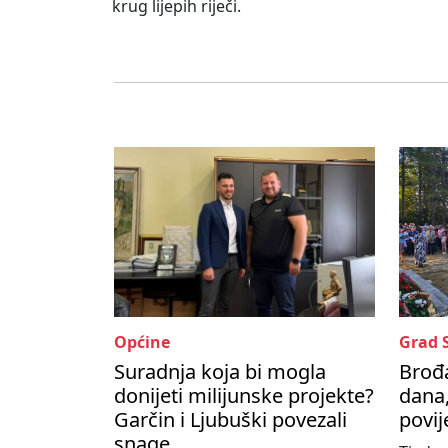
krug lijepih riječi.
Općine
Grad 
Suradnja koja bi mogla
Brođa
donijeti milijunske projekte?
dana,
Garčin i Ljubuški povezali
povij
snage