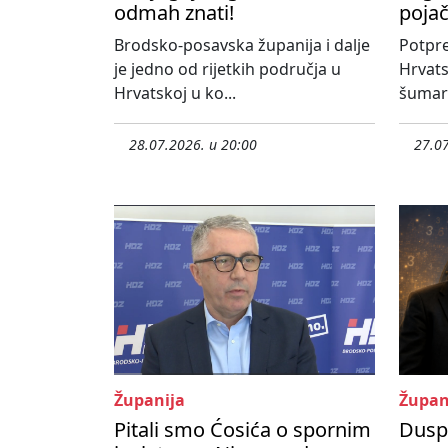
odmah znati!
poja
Brodsko-posavska županija i dalje
Potpre
je jedno od rijetkih područja u
Hrvats
Hrvatskoj u ko...
šumars
28.07.2026. u 20:00
27.07
Županija
Župan
Pitali smo Ćosića o spornim
Duspa