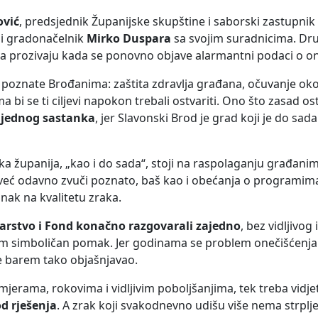
ović
, predsjednik Županijske skupštine i saborski zastupnik
 i gradonačelnik
Mirko Duspara
sa svojim suradnicima. Dru
 prozivaju kada se ponovno objave alarmantni podaci o on
 poznate Brođanima: zaštita zdravlja građana, očuvanje okol
a bi se ti ciljevi napokon trebali ostvariti. Ono što zasad o
š jednog sastanka
, jer Slavonski Brod je grad koji je do sada
županija, „kao i do sada“, stoji na raspolaganju građanim
već odavno zvuči poznato, baš kao i obećanja o programim
inak na kvalitetu zraka.
tarstvo i Fond konačno razgovarali zajedno
, bez vidljivog
barem simboličan pomak. Jer godinama se problem onečišćenja
se barem tako objašnjavao.
mjerama, rokovima i vidljivim poboljšanjima, tek treba vidjet
d rješenja
. A zrak koji svakodnevno udišu više nema strplje