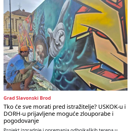
Grad Slavonski Brod
Tko će sve morati pred istražitelje? USKOK-u i
DORH-u prijavljene moguće zlouporabe i
pogodovanje
Projekt izgradnje i opremanja odbojkaških terena u