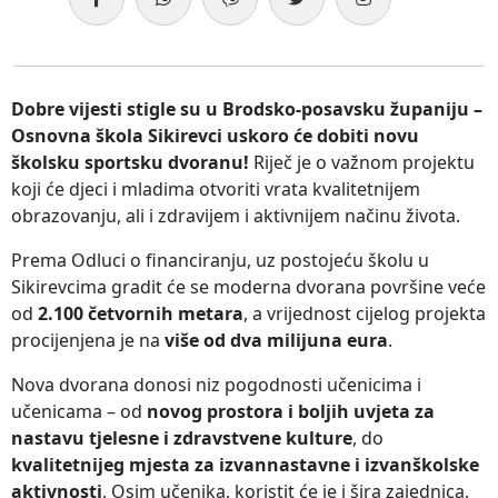
Dobre vijesti stigle su u Brodsko-posavsku županiju –
Osnovna škola Sikirevci uskoro će dobiti novu
školsku sportsku dvoranu!
Riječ je o važnom projektu
koji će djeci i mladima otvoriti vrata kvalitetnijem
obrazovanju, ali i zdravijem i aktivnijem načinu života.
Prema Odluci o financiranju, uz postojeću školu u
Sikirevcima gradit će se moderna dvorana površine veće
od
2.100 četvornih metara
, a vrijednost cijelog projekta
procijenjena je na
više od dva milijuna eura
.
Nova dvorana donosi niz pogodnosti učenicima i
učenicama – od
novog prostora i boljih uvjeta za
nastavu tjelesne i zdravstvene kulture
, do
kvalitetnijeg mjesta za izvannastavne i izvanškolske
aktivnosti
. Osim učenika, koristit će je i šira zajednica,