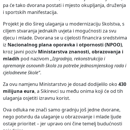
pa će tako dvorana postati i mjesto okupljanja, druženja
i sportskih manifestacija.
Projekt je dio šireg ulaganja u modernizaciju školstva, s
ciljem stvaranja jednakih uvjeta i mogućnosti za svu
djecu i mlade. Dvorana se u cijelosti financira sredstvima
iz
Nacionalnog plana oporavka i otpornosti (NPOO)
,
kroz javni poziv
Ministarstva znanosti, obrazovanja i
mladih
pod nazivom
„Izgradnja, rekonstrukcija i
opremanje osnovnih škola za potrebe jednosmjenskog rada i
cjelodnevne škole“
.
Za ovu namjenu Ministarstvo je dosad dodijelilo oko
430
milijuna eura
, a Sikirevci su među onima koji će od tih
ulaganja osjetiti izravnu korist.
Ova odluka ne znači samo gradnju još jedne dvorane,
nego potvrdu da ulaganje u obrazovanje i mlade ljude
ostaje prioritet – jer upravo oni čine temelj budućnosti